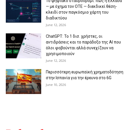
Το ψηφιακό σταυροδρόμι: πώς η Ελλάδα
— με όχημα τον ΟΤΕ — διεκδικεί θέση-
κλειδί στον παγκόσμιο χάρτη του
διαδικτύου
June 12, 2026
ChatGPT: Το 1 δισ. χρήστες, οι
αντιδράσεις και το παράδοξο της AI που
όλοι φοβούνται αλλά συνεχίζουν να
χρησιμοποιούν
June 12, 2026
Περισσότερη ευρωπαϊκή χρηματοδότηση
στην Ισπανία για την έρευνα στο 6G
June 10, 2026