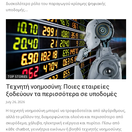
δυσκολότερο ρόλο του παραγωγού κρίσιμης ψηφιακής
υποδομής....
TOP STORIES
Τεχνητή νοημοσύνη: Ποιες εταιρείες
ξοδεύουν τα περισσότερα σε υποδομές
July 26, 2026
Η τεχνητή νοημοσύνη μπορεί να τροφοδοτείται από αλγόριθμους,
αλλά το μέλλον της διαμορφώνεται ολοένα και περισσότερο από
σκυρόδεμα, χάλυβα, ηλεκτρική ενέργεια και πυρίτιο. Πίσω από
κάθε chatbot, γεννήτρια εικόνων ή βοηθό τεχνητής νοημοσύνης