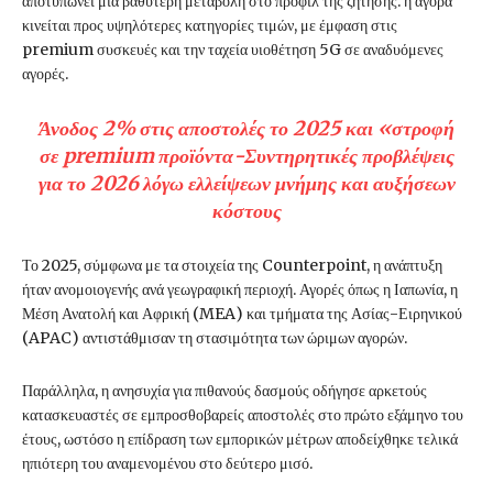
αποτυπώνει μια βαθύτερη μεταβολή στο προφίλ της ζήτησης: η αγορά
κινείται προς υψηλότερες κατηγορίες τιμών, με έμφαση στις
premium συσκευές και την ταχεία υιοθέτηση 5G σε αναδυόμενες
αγορές.
Άνοδος 2% στις αποστολές το 2025 και «στροφή
σε premium προϊόντα-Συντηρητικές προβλέψεις
για το 2026 λόγω ελλείψεων μνήμης και αυξήσεων
κόστους
Το 2025, σύμφωνα με τα στοιχεία της Counterpoint, η ανάπτυξη
ήταν ανομοιογενής ανά γεωγραφική περιοχή. Αγορές όπως η Ιαπωνία, η
Μέση Ανατολή και Αφρική (MEA) και τμήματα της Ασίας-Ειρηνικού
(APAC) αντιστάθμισαν τη στασιμότητα των ώριμων αγορών.
Παράλληλα, η ανησυχία για πιθανούς δασμούς οδήγησε αρκετούς
κατασκευαστές σε εμπροσθοβαρείς αποστολές στο πρώτο εξάμηνο του
έτους, ωστόσο η επίδραση των εμπορικών μέτρων αποδείχθηκε τελικά
ηπιότερη του αναμενομένου στο δεύτερο μισό.