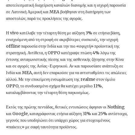
αποτελεσματική διαχείριση καναλιών διανομής και η ισχυρή παρουσία
σε Λατινική Αμερική και MEA βοήθησαν στη διατήρηση των
αποστολών, παρά τις προκλήσεις της αγοράς.
Η vivo κατέλαβε την τέταρτη θέση με αύξηση 3% σε ετήσια βάση,
ενισχυόμενη από τη στροφή σε ακριβότερες συσκευές, την ισχυρή
offline παρουσία στην Ινδία και την πιο «σφιχτή» προϊοντική της
στρατηγική. Αντίθετα, η OPPO κατέγραψε πτώση 4% λόγω της
έντονης ανταγωνιστικής πίεσης και της ασθενικής ζήτησης στην Κίνα
και σε αγορές της Ασίας-Ειρηνικού. Αν και παρουσίασε ανάπτυξη σε
Ινδία και MEA, αυτή δεν επαρκούσε για να αντισταθμίσει τις απώλειες
αλλού. Με την επικείμενη ενσωμάτωση της realme στον όμιλο
OPPO, το συνδυασμένο σχήμα θα κατέχει μερίδιο 11%,
καταλαμβάνοντας την τέταρτη θέση παγκοσμίως.
Εκτός της πρώτης πεντάδας, θετικές εντυπώσεις άφησαν οι Nothing
και Google, καταγράφοντας ετήσια αύξηση 31% και 25% αντίστοιχα,
γεγονός που υποδηλώνει ότι υπάρχει χώρος για στοχευμένους
«παίκτες» με σαφή ταυτότητα προϊόντος.