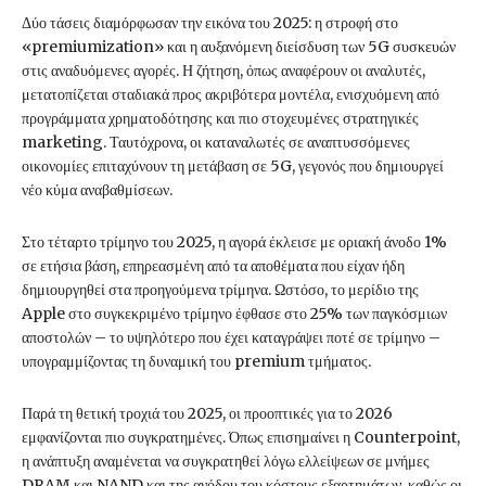
Δύο τάσεις διαμόρφωσαν την εικόνα του 2025: η στροφή στο
«premiumization» και η αυξανόμενη διείσδυση των 5G συσκευών
στις αναδυόμενες αγορές. Η ζήτηση, όπως αναφέρουν οι αναλυτές,
μετατοπίζεται σταδιακά προς ακριβότερα μοντέλα, ενισχυόμενη από
προγράμματα χρηματοδότησης και πιο στοχευμένες στρατηγικές
marketing. Ταυτόχρονα, οι καταναλωτές σε αναπτυσσόμενες
οικονομίες επιταχύνουν τη μετάβαση σε 5G, γεγονός που δημιουργεί
νέο κύμα αναβαθμίσεων.
Στο τέταρτο τρίμηνο του 2025, η αγορά έκλεισε με οριακή άνοδο 1%
σε ετήσια βάση, επηρεασμένη από τα αποθέματα που είχαν ήδη
δημιουργηθεί στα προηγούμενα τρίμηνα. Ωστόσο, το μερίδιο της
Apple στο συγκεκριμένο τρίμηνο έφθασε στο 25% των παγκόσμιων
αποστολών – το υψηλότερο που έχει καταγράψει ποτέ σε τρίμηνο –
υπογραμμίζοντας τη δυναμική του premium τμήματος.
Παρά τη θετική τροχιά του 2025, οι προοπτικές για το 2026
εμφανίζονται πιο συγκρατημένες. Όπως επισημαίνει η Counterpoint,
η ανάπτυξη αναμένεται να συγκρατηθεί λόγω ελλείψεων σε μνήμες
DRAM και NAND και της ανόδου του κόστους εξαρτημάτων, καθώς οι