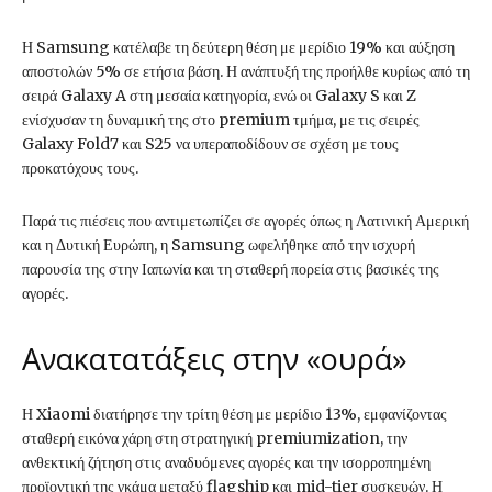
Η Samsung κατέλαβε τη δεύτερη θέση με μερίδιο 19% και αύξηση
αποστολών 5% σε ετήσια βάση. Η ανάπτυξή της προήλθε κυρίως από τη
σειρά Galaxy A στη μεσαία κατηγορία, ενώ οι Galaxy S και Z
ενίσχυσαν τη δυναμική της στο premium τμήμα, με τις σειρές
Galaxy Fold7 και S25 να υπεραποδίδουν σε σχέση με τους
προκατόχους τους.
Παρά τις πιέσεις που αντιμετωπίζει σε αγορές όπως η Λατινική Αμερική
και η Δυτική Ευρώπη, η Samsung ωφελήθηκε από την ισχυρή
παρουσία της στην Ιαπωνία και τη σταθερή πορεία στις βασικές της
αγορές.
Ανακατατάξεις στην «ουρά»
Η Xiaomi διατήρησε την τρίτη θέση με μερίδιο 13%, εμφανίζοντας
σταθερή εικόνα χάρη στη στρατηγική premiumization, την
ανθεκτική ζήτηση στις αναδυόμενες αγορές και την ισορροπημένη
προϊοντική της γκάμα μεταξύ flagship και mid-tier συσκευών. Η