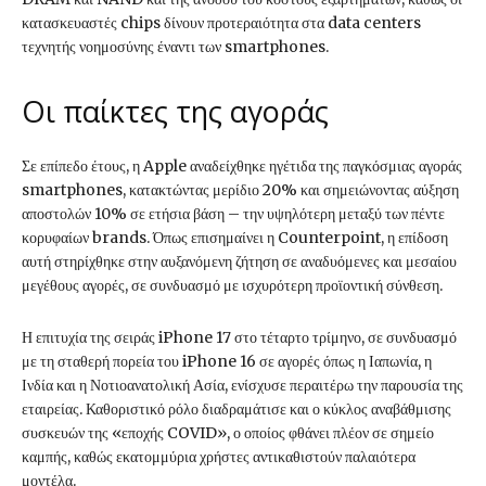
κατασκευαστές chips δίνουν προτεραιότητα στα data centers
τεχνητής νοημοσύνης έναντι των smartphones.
Οι παίκτες της αγοράς
Σε επίπεδο έτους, η Apple αναδείχθηκε ηγέτιδα της παγκόσμιας αγοράς
smartphones, κατακτώντας μερίδιο 20% και σημειώνοντας αύξηση
αποστολών 10% σε ετήσια βάση – την υψηλότερη μεταξύ των πέντε
κορυφαίων brands. Όπως επισημαίνει η Counterpoint, η επίδοση
αυτή στηρίχθηκε στην αυξανόμενη ζήτηση σε αναδυόμενες και μεσαίου
μεγέθους αγορές, σε συνδυασμό με ισχυρότερη προϊοντική σύνθεση.
Η επιτυχία της σειράς iPhone 17 στο τέταρτο τρίμηνο, σε συνδυασμό
με τη σταθερή πορεία του iPhone 16 σε αγορές όπως η Ιαπωνία, η
Ινδία και η Νοτιοανατολική Ασία, ενίσχυσε περαιτέρω την παρουσία της
εταιρείας. Καθοριστικό ρόλο διαδραμάτισε και ο κύκλος αναβάθμισης
συσκευών της «εποχής COVID», ο οποίος φθάνει πλέον σε σημείο
καμπής, καθώς εκατομμύρια χρήστες αντικαθιστούν παλαιότερα
μοντέλα.