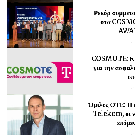
Ρεκόρ συμμετο
στα COS
AWA
Ju
COSMOTE: Και
για την ασφαλ
υπ
Ju
Όμιλος ΟΤΕ: Η 
Telekom, οι νέ
επόμεν
Ju