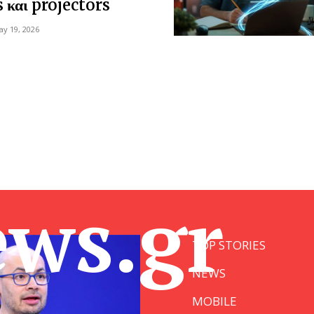
και projectors
y 19, 2026
ews.gr
TOP STORIES
NEWS
MOBILE