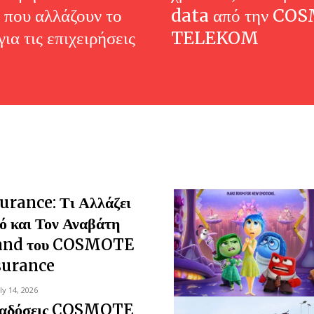
 που αλλάζουν το
data από την CO
για τις επιχειρήσεις
TELEKOM
rance: Τι Αλλάζει
ό και Τον Αναβάτη
rand του COSMOTE
surance
uly 14, 2026
ταδόσεις COSMOTE