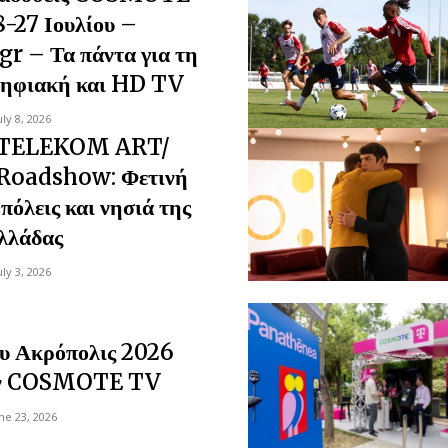
-27 Ιουλίου –
gr – Τα πάντα για τη
ψηφιακή και HD TV
uly 8, 2026
TELEKOM ART/
Roadshow: Φετινή
πόλεις και νησιά της
λλάδας
uly 3, 2026
υ Ακρόπολις 2026
την COSMOTE TV
ne 23, 2026