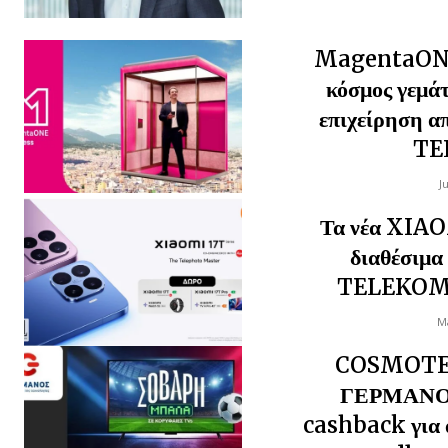
MagentaONE
κόσμος γεμάτ
επιχείρηση 
TE
J
Τα νέα XIAO
διαθέσιμ
TELEKOM
Ma
COSMOTE
ΓΕΡΜΑΝΟ
cashback για 