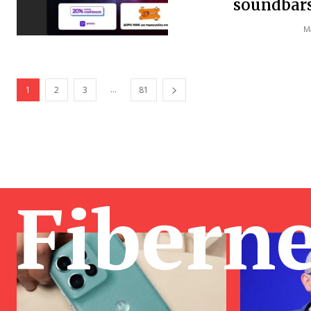
soundbars 
Ma
...
1
2
3
81
Fibern