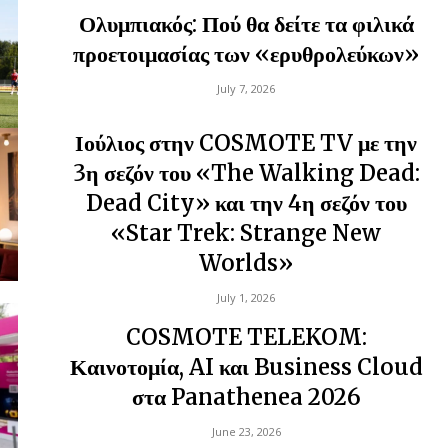
Ολυμπιακός: Πού θα δείτε τα φιλικά
προετοιμασίας των «ερυθρολεύκων»
July 7, 2026
Ιούλιος στην COSMOTE TV με την
3η σεζόν του «The Walking Dead:
Dead City» και την 4η σεζόν του
«Star Trek: Strange New
Worlds»
July 1, 2026
COSMOTE TELEKOM:
Καινοτομία, AI και Business Cloud
στα Panathenea 2026
June 23, 2026