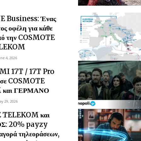
 Business: Ένας
ος οφέλη για κάθε
από την COSMOTE
LEKOM
une 4, 2026
MI 17T / 17T Pro
α σε COSMOTE
 και ΓΕΡΜΑΝΟ
y 29, 2026
 TELEKOM και
Σ: 20% payzy
αγορά τηλεοράσεων,