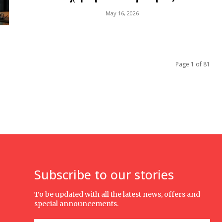
May 16, 2026
Page 1 of 81
Subscribe to our stories
To be updated with all the latest news, offers and
special announcements.