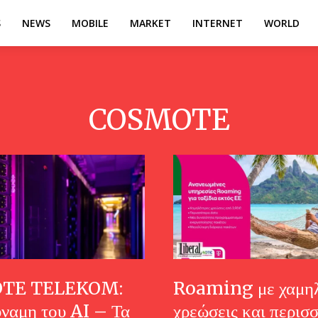
S
NEWS
MOBILE
MARKET
INTERNET
WORLD
COSMOTE
TE TELEKOM:
Roaming με χαμηλ
ύναμη του AI – Τα
χρεώσεις και περισ