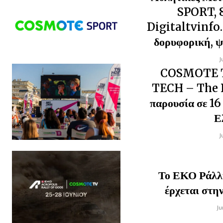
SPORT, 8
Digitaltvinfo.
δορυφορική, 
J
COSMOTE 
TECH – The 
παρουσία σε 16 
Ε
J
Το ΕΚΟ Ράλλ
έρχεται σ
Ju