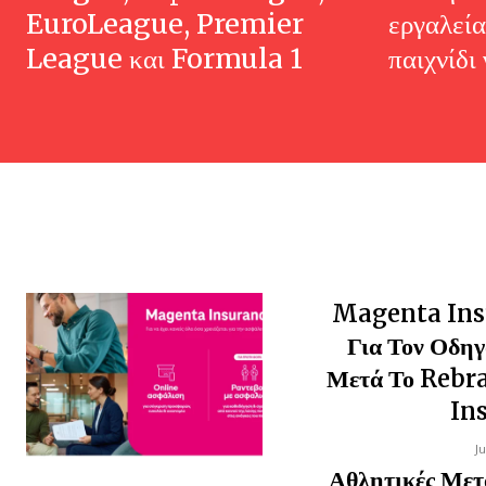
EuroLeague, Premier
εργαλεία
League και Formula 1
παιχνίδι 
Magenta Insu
Για Τον Οδηγ
Μετά Το Reb
In
J
Αθλητικές Με