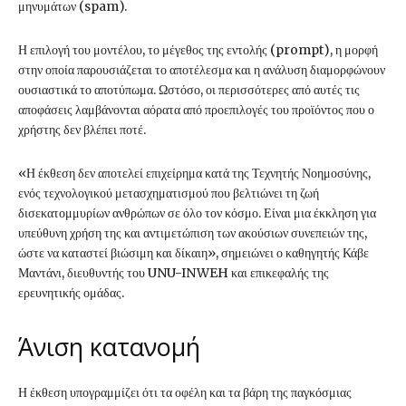
μηνυμάτων (spam).
Η επιλογή του μοντέλου, το μέγεθος της εντολής (prompt), η μορφή
στην οποία παρουσιάζεται το αποτέλεσμα και η ανάλυση διαμορφώνουν
ουσιαστικά το αποτύπωμα. Ωστόσο, οι περισσότερες από αυτές τις
αποφάσεις λαμβάνονται αόρατα από προεπιλογές του προϊόντος που ο
χρήστης δεν βλέπει ποτέ.
«Η έκθεση δεν αποτελεί επιχείρημα κατά της Τεχνητής Νοημοσύνης,
ενός τεχνολογικού μετασχηματισμού που βελτιώνει τη ζωή
δισεκατομμυρίων ανθρώπων σε όλο τον κόσμο. Είναι μια έκκληση για
υπεύθυνη χρήση της και αντιμετώπιση των ακούσιων συνεπειών της,
ώστε να καταστεί βιώσιμη και δίκαιη», σημειώνει ο καθηγητής Κάβε
Μαντάνι, διευθυντής του UNU-INWEH και επικεφαλής της
ερευνητικής ομάδας.
Άνιση κατανομή
Η έκθεση υπογραμμίζει ότι τα οφέλη και τα βάρη της παγκόσμιας