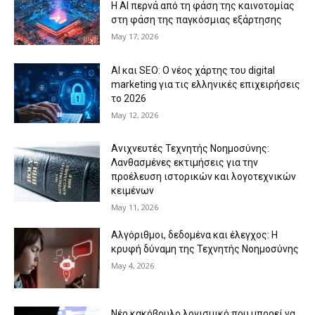
Η AI περνά από τη φάση της καινοτομίας
στη φάση της παγκόσμιας εξάρτησης
May 17, 2026
AI και SEO: Ο νέος χάρτης του digital
marketing για τις ελληνικές επιχειρήσεις
το 2026
May 12, 2026
Ανιχνευτές Τεχνητής Νοημοσύνης:
Λανθασμένες εκτιμήσεις για την
προέλευση ιστορικών και λογοτεχνικών
κειμένων
May 11, 2026
Αλγόριθμοι, δεδομένα και έλεγχος: Η
κρυφή δύναμη της Τεχνητής Νοημοσύνης
May 4, 2026
Νέο κακόβουλο λογισμικό που μπορεί να