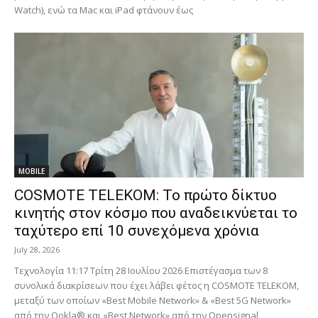
Watch), ενώ τα Mac και iPad φτάνουν έως
MOBILE
COSMOTE TELEKOM: Το πρώτο δίκτυο
κινητής στον κόσμο που αναδεικνύεται το
ταχύτερο επί 10 συνεχόμενα χρόνια
July 28, 2026
Τεχνολογία 11:17 Τρίτη 28 Ιουλίου 2026 Επιστέγασμα των 8
συνολικά διακρίσεων που έχει λάβει φέτος η COSMOTE TELEKOM,
μεταξύ των οποίων «Best Mobile Network» & «Best 5G Network»
από την Ookla® και «Best Network» από την Opensignal