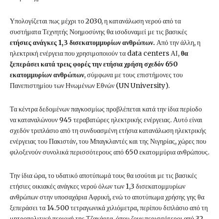
Υπολογίζεται πως μέχρι το 2030, η κατανάλωση νερού από τα
συστήματα Τεχνητής Νοημοσύνης θα ισοδυναμεί με τις βασικές
ετήσιες ανάγκες 1,3 δισεκατομμυρίων ανθρώπων.
Από την άλλη, η
ηλεκτρική ενέργεια που χρησιμοποιούν τα data centers ΑΙ,
θα
ξεπεράσει κατά τρεις φορές την ετήσια χρήση σχεδόν 650
εκατομμυρίων ανθρώπων
, σύμφωνα με τους επιστήμονες του
Πανεπιστημίου των Ηνωμένων Εθνών (UN University).
Τα κέντρα δεδομένων παγκοσμίως προβλέπεται κατά την ίδια περίοδο
να καταναλώνουν 945 τεραβατώρες ηλεκτρικής ενέργειας. Αυτό είναι
σχεδόν τριπλάσιο από τη συνδυασμένη ετήσια κατανάλωση ηλεκτρικής
ενέργειας του Πακιστάν, του Μπαγκλαντές και της Νιγηρίας, χώρες που
φιλοξενούν συνολικά περισσότερους από 650 εκατομμύρια ανθρώπους.
Την ίδια ώρα, το υδατικό αποτύπωμά τους θα ισούται με τις βασικές
ετήσιες οικιακές ανάγκες νερού όλων των 1,3 δισεκατομμυρίων
ανθρώπων στην υποσαχάρια Αφρική, ενώ το αποτύπωμα χρήσης γης θα
ξεπεράσει τα 14.500 τετραγωνικά χιλιόμετρα, περίπου διπλάσιο από τη
μητροπολιτική περιοχή της Τζακάρτα, όπου ζουν περισσότεροι από 32