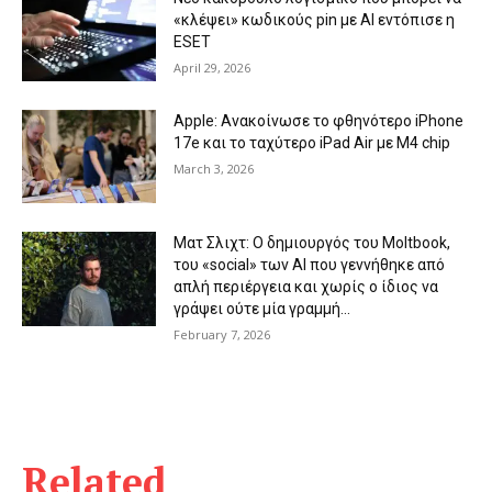
«κλέψει» κωδικούς pin με AI εντόπισε η
ESET
April 29, 2026
Apple: Ανακοίνωσε το φθηνότερο iPhone
17e και το ταχύτερο iPad Air με Μ4 chip
March 3, 2026
Ματ Σλιχτ: Ο δημιουργός του Moltbook,
του «social» των AI που γεννήθηκε από
απλή περιέργεια και χωρίς ο ίδιος να
γράψει ούτε μία γραμμή...
February 7, 2026
Related