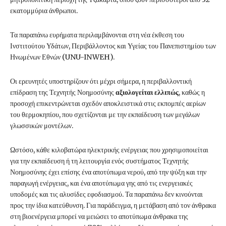
εκατομμύρια άνθρωποι.
Τα παραπάνω ευρήματα περιλαμβάνονται στη νέα έκθεση του
Ινστιτούτου Υδάτων, Περιβάλλοντος και Υγείας του Πανεπιστημίου των
Ηνωμένων Εθνών (UNU-INWEH).
Οι ερευνητές υποστηρίζουν ότι μέχρι σήμερα, η περιβαλλοντική
επίδραση της Τεχνητής Νοημοσύνης
αξιολογείται ελλιπώς
, καθώς η
προσοχή επικεντρώνεται σχεδόν αποκλειστικά στις εκπομπές αερίων
του θερμοκηπίου, που σχετίζονται με την εκπαίδευση των μεγάλων
γλωσσικών μοντέλων.
Ωστόσο, κάθε κιλοβατώρα ηλεκτρικής ενέργειας που χρησιμοποιείται
για την εκπαίδευση ή τη λειτουργία ενός συστήματος Τεχνητής
Νοημοσύνης έχει επίσης ένα αποτύπωμα νερού, από την ψύξη και την
παραγωγή ενέργειας, και ένα αποτύπωμα γης από τις ενεργειακές
υποδομές και τις αλυσίδες εφοδιασμού. Τα παραπάνω δεν κινούνται
προς την ίδια κατεύθυνση. Για παράδειγμα, η μετάβαση από τον άνθρακα
στη βιοενέργεια μπορεί να μειώσει το αποτύπωμα άνθρακα της