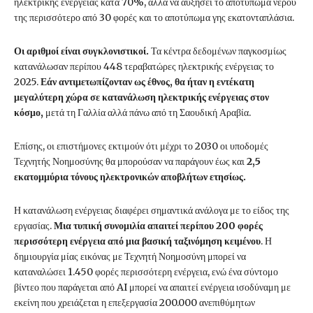
ηλεκτρικής ενέργειας κατά 70%, αλλά να αυξήσει το αποτύπωμα νερού
της περισσότερο από 30 φορές και το αποτύπωμα γης εκατονταπλάσια.
Οι αριθμοί είναι συγκλονιστικοί.
Τα κέντρα δεδομένων παγκοσμίως
κατανάλωσαν περίπου 448 τεραβατώρες ηλεκτρικής ενέργειας το
2025.
Εάν αντιμετωπίζονταν ως έθνος, θα ήταν η εντέκατη
μεγαλύτερη χώρα σε κατανάλωση ηλεκτρικής ενέργειας στον
κόσμο,
μετά τη Γαλλία αλλά πάνω από τη Σαουδική Αραβία.
Επίσης, οι επιστήμονες εκτιμούν ότι μέχρι το 2030 οι υποδομές
Τεχνητής Νοημοσύνης θα μπορούσαν να παράγουν έως και
2,5
εκατομμύρια τόνους ηλεκτρονικών αποβλήτων ετησίως.
Η κατανάλωση ενέργειας διαφέρει σημαντικά ανάλογα με το είδος της
εργασίας.
Μια τυπική συνομιλία απαιτεί περίπου 200 φορές
περισσότερη ενέργεια από μια βασική ταξινόμηση κειμένου
. Η
δημιουργία μίας εικόνας με Τεχνητή Νοημοσύνη μπορεί να
καταναλώσει 1.450 φορές περισσότερη ενέργεια, ενώ ένα σύντομο
βίντεο που παράγεται από AI μπορεί να απαιτεί ενέργεια ισοδύναμη με
εκείνη που χρειάζεται η επεξεργασία 200.000 ανεπιθύμητων