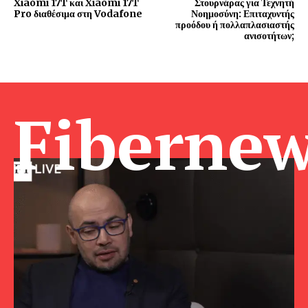
Xiaomi 17T και Xiaomi 17T
Στουρνάρας για Τεχνητή
Pro διαθέσιμα στη Vodafone
Νοημοσύνη: Επιταχυντής
προόδου ή πολλαπλασιαστής
ανισοτήτων;
Fibernew