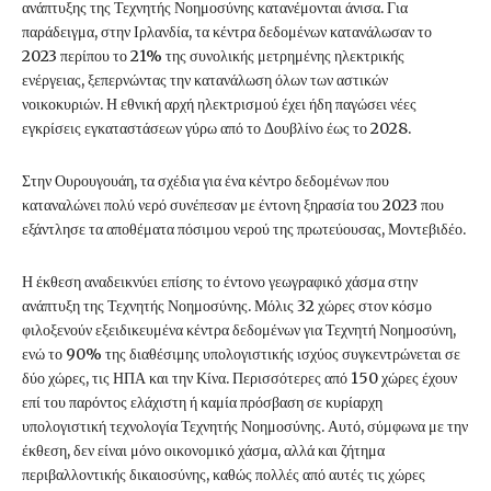
ανάπτυξης της Τεχνητής Νοημοσύνης κατανέμονται άνισα. Για
παράδειγμα, στην Ιρλανδία, τα κέντρα δεδομένων κατανάλωσαν το
2023 περίπου το 21% της συνολικής μετρημένης ηλεκτρικής
ενέργειας, ξεπερνώντας την κατανάλωση όλων των αστικών
νοικοκυριών. Η εθνική αρχή ηλεκτρισμού έχει ήδη παγώσει νέες
εγκρίσεις εγκαταστάσεων γύρω από το Δουβλίνο έως το 2028.
Στην Ουρουγουάη, τα σχέδια για ένα κέντρο δεδομένων που
καταναλώνει πολύ νερό συνέπεσαν με έντονη ξηρασία του 2023 που
εξάντλησε τα αποθέματα πόσιμου νερού της πρωτεύουσας, Μοντεβιδέο.
Η έκθεση αναδεικνύει επίσης το έντονο γεωγραφικό χάσμα στην
ανάπτυξη της Τεχνητής Νοημοσύνης. Μόλις 32 χώρες στον κόσμο
φιλοξενούν εξειδικευμένα κέντρα δεδομένων για Τεχνητή Νοημοσύνη,
ενώ το 90% της διαθέσιμης υπολογιστικής ισχύος συγκεντρώνεται σε
δύο χώρες, τις ΗΠΑ και την Κίνα. Περισσότερες από 150 χώρες έχουν
επί του παρόντος ελάχιστη ή καμία πρόσβαση σε κυρίαρχη
υπολογιστική τεχνολογία Τεχνητής Νοημοσύνης. Αυτό, σύμφωνα με την
έκθεση, δεν είναι μόνο οικονομικό χάσμα, αλλά και ζήτημα
περιβαλλοντικής δικαιοσύνης, καθώς πολλές από αυτές τις χώρες