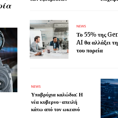
ρία
NEWS
Το 55% της Gen 
AI θα αλλάξει τ
του πορεία
NEWS
Υποβρύχια καλώδια: Η
νέα κυβερνο-απειλή
κάτω από τον ωκεανό