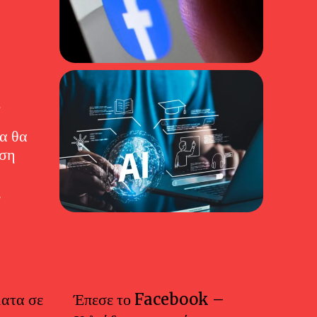
η
α θα
έση
ς
ατα σε
Έπεσε το Facebook –