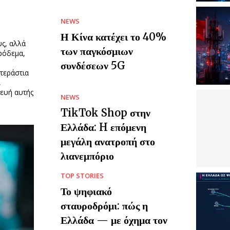
NEWS
Η Κίνα κατέχει το 40%
ς, αλλά
των παγκόσμιων
ρόδεμα,
συνδέσεων 5G
τεράστια
,
ευή αυτής
NEWS
TikTok Shop στην
Ελλάδα: H επόμενη
μεγάλη ανατροπή στο
λιανεμπόριο
TOP STORIES
Το ψηφιακό
σταυροδρόμι: πώς η
Ελλάδα — με όχημα τον