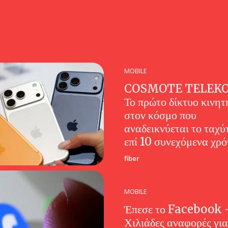
MOBILE
COSMOTE TELEK
Το πρώτο δίκτυο κινητ
στον κόσμο που
αναδεικνύεται το ταχύ
επί 10 συνεχόμενα χρό
fiber
MOBILE
Έπεσε το Facebook 
Χιλιάδες αναφορές για