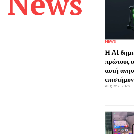
News
NEWS
Η AI δημι
πρώτους ιο
αυτή ανησ
επιστήμον
August 7, 2026