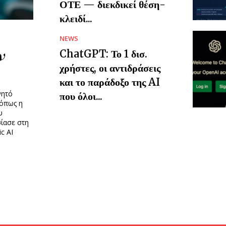
ΟΤΕ — διεκδικεί θέση-
κλειδί...
NEWS
ν
ChatGPT: Το 1 δισ.
χρήστες, οι αντιδράσεις
και το παράδοξο της AI
νητό
που όλοι...
 όπως η
υ
ίασε στη
c AI