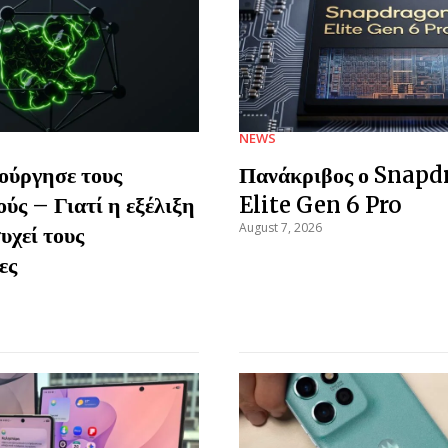
NEWS
ούργησε τους
Πανάκριβος ο Snapd
ύς – Γιατί η εξέλιξη
Elite Gen 6 Pro
August 7, 2026
υχεί τους
ες