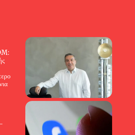
OM:
ής
τερο
νια
–