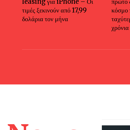
leasing για iPhone – Οι
πρώτο 
τιμές ξεκινούν από 17,99
κόσμο 
δολάρια τον μήνα
ταχύτε
χρόνια