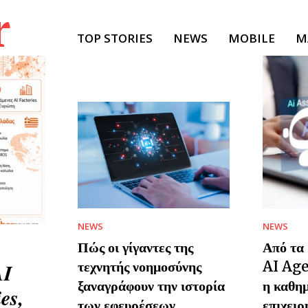
r
TOP STORIES
NEWS
MOBILE
M
NEWS
NEWS
Πώς οι γίγαντες της
Από τα
τεχνητής νοημοσύνης
AI Age
AI
ξαναγράφουν την ιστορία
η καθη
es,
των εφευρέσεων
επιχει