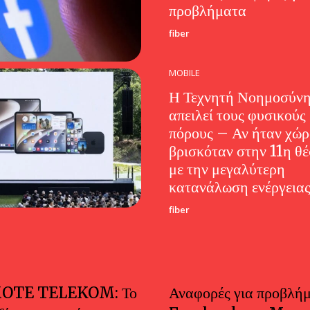
προβλήματα
fiber
MOBILE
Η Τεχνητή Νοημοσύν
απειλεί τους φυσικούς
πόρους – Αν ήταν χώρ
βρισκόταν στην 11η θ
με την μεγαλύτερη
κατανάλωση ενέργεια
fiber
OTE TELEKOM: Το
Αναφορές για προβλήμ