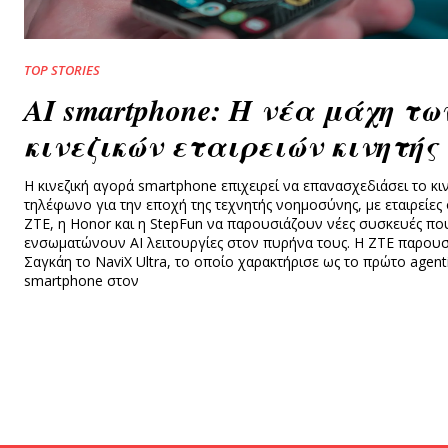
TOP STORIES
AI smartphone: Η νέα μάχη τω
κινεζικών εταιρειών κινητής
Η κινεζική αγορά smartphone επιχειρεί να επανασχεδιάσει το κι
τηλέφωνο για την εποχή της τεχνητής νοημοσύνης, με εταιρείες
ZTE, η Honor και η StepFun να παρουσιάζουν νέες συσκευές πο
ενσωματώνουν AI λειτουργίες στον πυρήνα τους. Η ZTE παρουσ
Σαγκάη το NaviX Ultra, το οποίο χαρακτήρισε ως το πρώτο agenti
smartphone στον