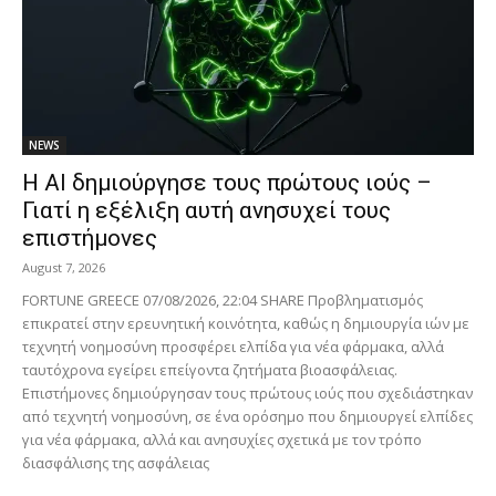
NEWS
Η AI δημιούργησε τους πρώτους ιούς –
Γιατί η εξέλιξη αυτή ανησυχεί τους
επιστήμονες
August 7, 2026
FORTUNE GREECE 07/08/2026, 22:04 SHARE Προβληματισμός
επικρατεί στην ερευνητική κοινότητα, καθώς η δημιουργία ιών με
τεχνητή νοημοσύνη προσφέρει ελπίδα για νέα φάρμακα, αλλά
ταυτόχρονα εγείρει επείγοντα ζητήματα βιοασφάλειας.
Επιστήμονες δημιούργησαν τους πρώτους ιούς που σχεδιάστηκαν
από τεχνητή νοημοσύνη, σε ένα ορόσημο που δημιουργεί ελπίδες
για νέα φάρμακα, αλλά και ανησυχίες σχετικά με τον τρόπο
διασφάλισης της ασφάλειας