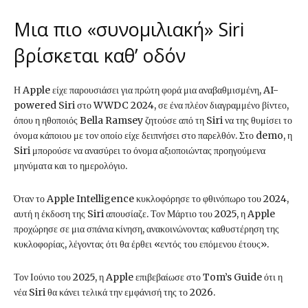
Μια πιο «συνομιλιακή» Siri
βρίσκεται καθ’ οδόν
Η Apple είχε παρουσιάσει για πρώτη φορά μια αναβαθμισμένη, AI-
powered Siri στο WWDC 2024, σε ένα πλέον διαγραμμένο βίντεο,
όπου η ηθοποιός Bella Ramsey ζητούσε από τη Siri να της θυμίσει το
όνομα κάποιου με τον οποίο είχε δειπνήσει στο παρελθόν. Στο demo, η
Siri μπορούσε να ανασύρει το όνομα αξιοποιώντας προηγούμενα
μηνύματα και το ημερολόγιο.
Όταν το Apple Intelligence κυκλοφόρησε το φθινόπωρο του 2024,
αυτή η έκδοση της Siri απουσίαζε. Τον Μάρτιο του 2025, η Apple
προχώρησε σε μια σπάνια κίνηση, ανακοινώνοντας καθυστέρηση της
κυκλοφορίας, λέγοντας ότι θα έρθει «εντός του επόμενου έτους».
Τον Ιούνιο του 2025, η Apple επιβεβαίωσε στο Tom’s Guide ότι η
νέα Siri θα κάνει τελικά την εμφάνισή της το 2026.