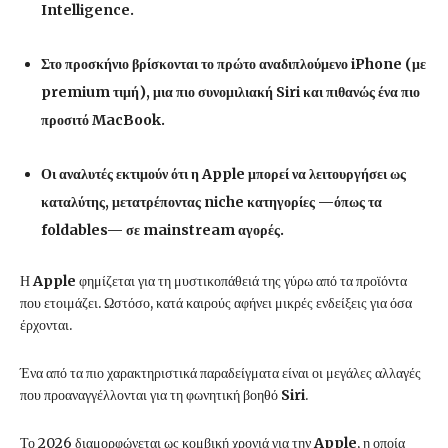
Intelligence.
Στο προσκήνιο βρίσκονται το πρώτο αναδιπλούμενο iPhone (με
premium τιμή), μια πιο συνομιλιακή Siri και πιθανώς ένα πιο
προσιτό MacBook.
Οι αναλυτές εκτιμούν ότι η Apple μπορεί να λειτουργήσει ως
καταλύτης, μετατρέποντας niche κατηγορίες —όπως τα
foldables— σε mainstream αγορές.
Η
Apple
φημίζεται για τη μυστικοπάθειά της γύρω από τα προϊόντα
που ετοιμάζει. Ωστόσο, κατά καιρούς αφήνει μικρές ενδείξεις για όσα
έρχονται.
Ένα από τα πιο χαρακτηριστικά παραδείγματα είναι οι μεγάλες αλλαγές
που προαναγγέλλονται για τη φωνητική βοηθό
Siri
.
Το 2026 διαμορφώνεται ως κομβική χρονιά για την
Apple
, η οποία