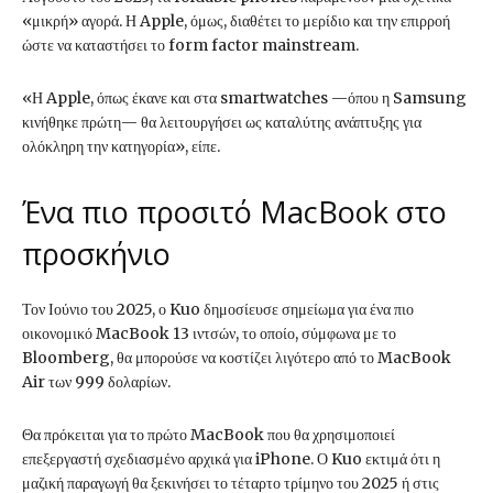
«μικρή» αγορά. Η Apple, όμως, διαθέτει το μερίδιο και την επιρροή
ώστε να καταστήσει το form factor mainstream.
«Η Apple, όπως έκανε και στα smartwatches —όπου η Samsung
κινήθηκε πρώτη— θα λειτουργήσει ως καταλύτης ανάπτυξης για
ολόκληρη την κατηγορία», είπε.
Ένα πιο προσιτό MacBook στο
προσκήνιο
Τον Ιούνιο του 2025, ο Kuo δημοσίευσε σημείωμα για ένα πιο
οικονομικό MacBook 13 ιντσών, το οποίο, σύμφωνα με το
Bloomberg, θα μπορούσε να κοστίζει λιγότερο από το MacBook
Air των 999 δολαρίων.
Θα πρόκειται για το πρώτο MacBook που θα χρησιμοποιεί
επεξεργαστή σχεδιασμένο αρχικά για iPhone. Ο Kuo εκτιμά ότι η
μαζική παραγωγή θα ξεκινήσει το τέταρτο τρίμηνο του 2025 ή στις