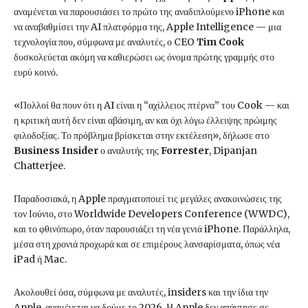
αναμένεται να παρουσιάσει το πρώτο της αναδιπλούμενο iPhone και
να αναβαθμίσει την AI πλατφόρμα της, Apple Intelligence — μια
τεχνολογία που, σύμφωνα με αναλυτές, ο CEO
Tim Cook
δυσκολεύεται ακόμη να καθιερώσει ως όνομα πρώτης γραμμής στο
ευρύ κοινό.
«Πολλοί θα πουν ότι η AI είναι η “αχίλλειος πτέρνα” του Cook — και
η κριτική αυτή δεν είναι αβάσιμη, αν και όχι λόγω έλλειψης πρώιμης
φιλοδοξίας. Το πρόβλημα βρίσκεται στην εκτέλεση», δήλωσε στο
Business Insider
ο αναλυτής της
Forrester
, Dipanjan
Chatterjee.
Παραδοσιακά, η Apple πραγματοποιεί τις μεγάλες ανακοινώσεις της
τον Ιούνιο, στο Worldwide Developers Conference (WWDC),
και το φθινόπωρο, όταν παρουσιάζει τη νέα γενιά iPhone. Παράλληλα,
μέσα στη χρονιά προχωρά και σε επιμέρους λανσαρίσματα, όπως νέα
iPad ή Mac.
Ακολουθεί όσα, σύμφωνα με αναλυτές, insiders και την ίδια την
Apple, αναμένεται να δούμε το 2026. Η Apple δεν απάντησε σε