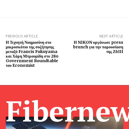
PREVIOUS ARTICLE
NEXT ARTICLE
Η Τεχνητή Νοημοσύνη στο
Η NIKON οργάνωσε press
μικροσκόπιο της συζήτησης
brunch για την παρουσίαση
μεταξύ Francis Fukuyama
της Z6III
και Χάρη Μπρουμίδη στο 28o
Government Roundtable
του Economist
Fibernew