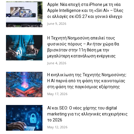
Apple: Νέα εποχή στα iPhone με τη νέα
Apple Intelligence και τη «Siri AI» – Όλες
οι αλλαγές σε iOS 27 και γονικό έλεγχο
June 9, 2026
Η Τεχνητή Νοημοσύνη απειλεί τους
φυσικούς πόρους – Αν ήταν χώρα θα
βρισκόταν στην 11η θέση με την
μεγαλύτερη κατανάλωση ενέργειας
June 4, 2026
Η ενηλικίωση της Τεχνητής Νοημοσύνης:
Η AI περνά από τη φάση της καινοτομίας
στη φάση της παγκόσμιας εξάρτησης
May 17, 2026
AI και SEO: Ο νέος χάρτης του digital
marketing για τις ελληνικές επιχειρήσεις
το 2026
May 12, 2026