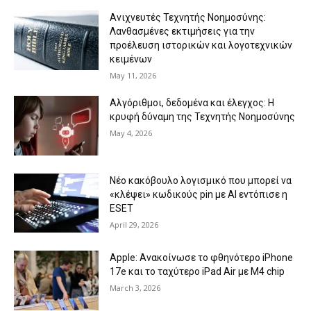
Ανιχνευτές Τεχνητής Νοημοσύνης:
Λανθασμένες εκτιμήσεις για την
προέλευση ιστορικών και λογοτεχνικών
κειμένων
May 11, 2026
Αλγόριθμοι, δεδομένα και έλεγχος: Η
κρυφή δύναμη της Τεχνητής Νοημοσύνης
May 4, 2026
Νέο κακόβουλο λογισμικό που μπορεί να
«κλέψει» κωδικούς pin με AI εντόπισε η
ESET
April 29, 2026
Apple: Ανακοίνωσε το φθηνότερο iPhone
17e και το ταχύτερο iPad Air με Μ4 chip
March 3, 2026