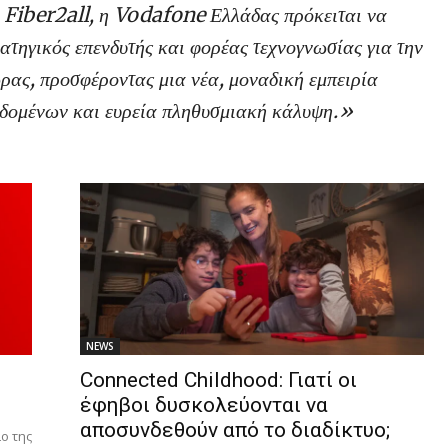
ς Fiber2all, η Vodafone Ελλάδας πρόκειται να
ρατηγικός επενδυτής και φορέας τεχνογνωσίας για την
ρας, προσφέροντας μια νέα, μοναδική εμπειρία
δεδομένων και ευρεία πληθυσμιακή κάλυψη.»
NEWS
Connected Childhood: Γιατί οι
έφηβοι δυσκολεύονται να
αποσυνδεθούν από το διαδίκτυο;
ο της