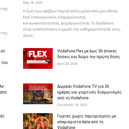
May 18, 2026
ό της
Η ζωή των εφήβων περνά πλέον μέσα από μια οθόνη.
Εκεί επικοινωνούν, ενημερώνονται,
κοινωνικοποιούνται, ψυχαγωγούνται. Το διαδίκτυο
είναι αναπόσπαστο κομμάτι της καθημερινότητάς τους,
 της
όμως...
ατ.
Vodafone Flex με έως 36 άτοκες
δόσεις και δώρο την πρώτη δόση
α του
April 20, 2026
Air
Δωρεάν Vodafone TV για 30
 από
ημέρες και γιορτινός διαγωνισμός
από τη Vodafone
December 19, 2025
ρές
Γιορτές χωρίς περιορισμούς με
απεριόριστα data από τη
Vodafone