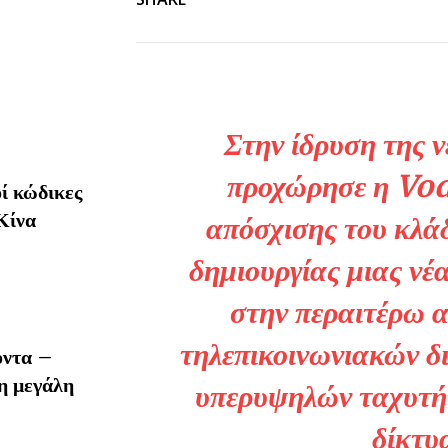
Στην ίδρυση της 
προχώρησε η Vod
ί κώδικες
Κίνα
απόσχισης του κλάδ
δημιουργίας μιας νέα
στην περαιτέρω 
τηλεπικοινωνιακών δι
οντα –
η μεγάλη
υπερυψηλών ταχυτήτ
δίκτυ