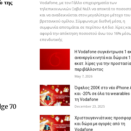
% της
Vodafone, με τον Γάλλο επιχειρηματία των
τηλεπικοινωνιών Ξαβιέ Νιέλ να αποκτά το ποσοστ
και να αναδεικνύεται στον μεγαλύτερο μέτοχο του
βρετανικού ομίλου. Σύμφωνα με διεθνή μέσα, η
συμφωνία αποτιμάται σε περίπου 4,4 δισ. λίρες και
αφορά την απόκτηση ποσοστού άνω του 16% μέσω
επενδυτικής
Η Vodafone συγκέντρωσε 1 εκ
ανενεργά κινητά και δώρισε 1
εκατ. λίρες για την προστασί
περιβάλλοντος
May 7, 2026
Όφελος 200€ στο νέο iPhone 
και -20% σε όλα τα wearables
τη Vodafone
dge 70
December 23, 2025
Χριστουγεννιάτικες προσφο
και δώρα με αγορές από τη
Vodafone