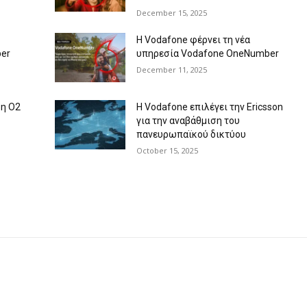
December 15, 2025
Η Vodafone φέρνει τη νέα
er
υπηρεσία Vodafone OneNumber
December 11, 2025
 η O2
Η Vodafone επιλέγει την Ericsson
για την αναβάθμιση του
πανευρωπαϊκού δικτύου
October 15, 2025