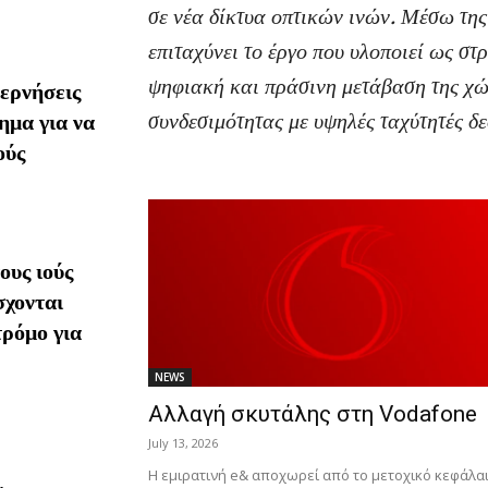
σε νέα δίκτυα οπτικών ινών. Μέσω τη
επιταχύνει το έργο που υλοποιεί ως στ
ψηφιακή και πράσινη μετάβαση της χώ
ερνήσεις
συνδεσιμότητας με υψηλές ταχύτητές 
ημα για να
ούς
υς ιούς
σχονται
τρόμο για
NEWS
Αλλαγή σκυτάλης στη Vodafone
July 13, 2026
Η εμιρατινή e& αποχωρεί από το μετοχικό κεφάλαι