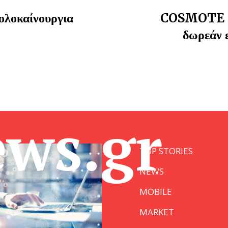
ολοκαίνουργια
COSMOTE G
δωρεάν ε
ews.gr
TOP STORIES
NEWS
MOBILE
MARKET