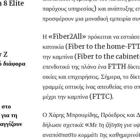
 8 Elite
παρόχους υπηρεσίας) και ανάπτυξης ε
προσφέρουν μια μοναδική εμπειρία συ
Η «Fiber2All» πρόκειται να εστιάσει
κατοικία (Fiber to the home-FTTH)
y Z
την καμπίνα (Fiber to the cabinet-
ό διάφορα
επενδυτικό της πλάνο ένα FTTH δίκτυ
οικίες και επιχειρήσεις. Σήμερα, το 
γραμμές οπτικής ίνας απευθείας στο 
μέχρι την καμπίνα (FTTC).
 στο
Ο Χάρης Μπρουμίδης, Πρόεδρος και 
 για τη
αγγίζουν
δήλωσε σχετικά: «
Με τη ζήτηση για υ
αναπόσπαστο κομμάτι της καθημερινό