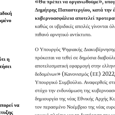
«Θα πρέπει να οργανωθούμε», υπο
Δημήτρης Παπαστεργίου, κατά την έν
αδική
κυβερνοασφάλεια αποτελεί προτεραιό
ωμένο
καθώς οι υβριδικές απειλές γίνονται ό
πιθανό αρνητικό αντίκτυπο.
Ο Υπουργός Ψηφιακής Διακυβέρνησης 
πρόκειται να τεθεί σε δημόσια διαβούλ
τι η
αποτελεσματική εφαρμογή στην ελληνι
τήσει
δεδομένων» (Κανονισμός (ΕΕ) 2022/
Υπουργικό Συμβούλιο. Αναφερθείς στις
στόχο την ενδυνάμωση της κυβερνοασφ
δημιουργία της νέας Εθνικής Αρχής Κ
πορεί να
τον περασμένο Νοέμβριο της νέας ευρω
πτυξης
νομικό πλαίσιο για τη διατήρηση της 