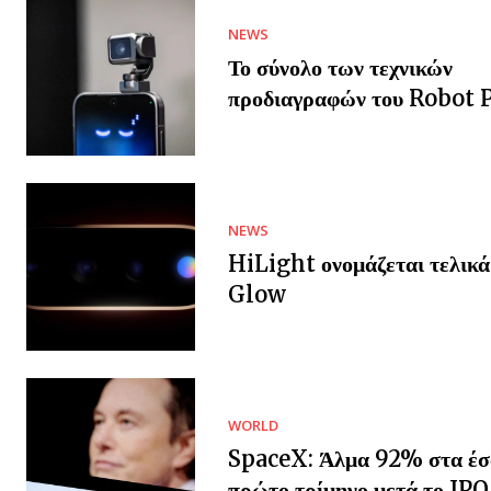
NEWS
Το σύνολο των τεχνικών
προδιαγραφών του Robot
NEWS
HiLight ονομάζεται τελικά
Glow
WORLD
SpaceX: Άλμα 92% στα έσ
πρώτο τρίμηνο μετά το IPO