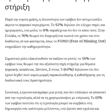
στήριξη
Παρά την ευρεία χρήση, η πλειονότητα των εφήβων δεν αντιμετωπίζει
άκριτα το ψηφιακό περιεχόμενο. Το 92% δηλώνει ότι ελέγχει πηγές και
ημερομηνίες, ενώ μόλις το 8% παραδέχεται ότι δεν το κάνει ποτέ. Στην
Ελλάδα, το 76% θεωρεί ότι διαχειρίζεται σωστά τον χρόνο του στο
διαδίκτυο, αν και φαινόμενα, όπως το FOMO (Fear of Missing Out)
επηρεάζουν την καθημερινότητα.
Σημαντικό ρόλο εξακολουθούν να παίζουν οι γονείς: το 36% των
εφήβων τους θεωρεί την πιο αξιόπιστη πηγή στήριξης για θέματα
ψηφιακής ασφάλειας. Ωστόσο, 2 στους 5 (40%) δηλώνουν ότι δεν
έχουν δεχθεί ποτέ καμία μορφή παρακολούθησης ή καθοδήγησης για τη
διαδικτυακή τους δραστηριότητα.
Συνολικά, η έρευνα καταγράφει μια γενιά, που δεν επιδιώκει να αποκοπεί
από την τεχνολογία, αλλά να τη χρησιμοποιήσει με επίγνωση. Το 61%
των εφήβων πιστεύει ότι η τεχνολογία μπορεί να συμβάλει στη
δημιουργία ενός καλύτερου μέλλοντος, ενώ ζητούν από σχολεία και