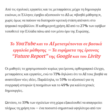
Από τις σχολικές εργασίες και τις μεταφράσεις μέχρι τη δημιουργία
εικόνων, οι Έλληνες έφηβοι αξιοποιούν το AI ως «βοηθό μάθησης»,
χωρίς όμως να παύουν να διατηρούν κριτική στάση απέναντι στο
ψηφιακό περιβάλλον. Η καθημερινή χρήση AI από το 27% των εφήβων
τοποθετεί την Ελλάδα πάνω από τον μέσο όρο της Ευρώπης.
Το YouTube και το AI μετατρέπονται σε βασικά
εργαλεία μάθησης – Τα ευρήματα της έρευνας
“Future Report” της Google και του Livity
Οι μαθητές το χρησιμοποιούν κυρίως για έρευνα, ορθογραφικό έλεγχο,
μεταφράσεις και εργασίες, ενώ το 71% δηλώνει ότι το AI τους βοηθά να
αναπτύξουν νέες ιδέες. Παράλληλα, το 53% το αξιοποιεί για τη
συγγραφή ιστοριών ή ποιημάτων και το 49% για καλλιτεχνικές
δημιουργίες.
Ωστόσο, το 33% των σχολείων στη χώρα εξακολουθεί να απαγορεύει
πλήρως τη χρήση του – ένα ποσοστό σημαντικά υψηλότερο από τον