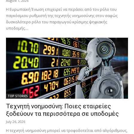
August 1, 2026
Η Ευρωπαϊκή Ένωση επιχειρεί να περάσει από τον ρόλο του
παγκόσμιου ρυθμιστή της τεχνητής νοημοσύνης στον σαφώς
δυσκολότερο ρόλο του παραγωγού κρίσιμης ψηφιακής
υποδομής....
TOP STORIES
Τεχνητή νοημοσύνη: Ποιες εταιρείες
ξοδεύουν τα περισσότερα σε υποδομές
July 26, 2026
Η τεχνητή νοημοσύνη μπορεί να τροφοδοτείται από αλγόριθμους,