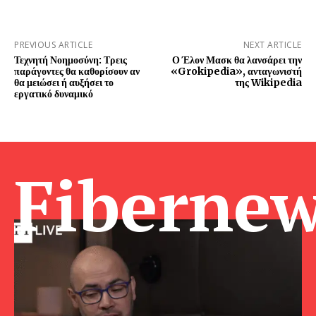
PREVIOUS ARTICLE
NEXT ARTICLE
Τεχνητή Νοημοσύνη: Τρεις
Ο Έλον Μασκ θα λανσάρει την
παράγοντες θα καθορίσουν αν
«Grokipedia», ανταγωνιστή
θα μειώσει ή αυξήσει το
της Wikipedia
εργατικό δυναμικό
Fibernew