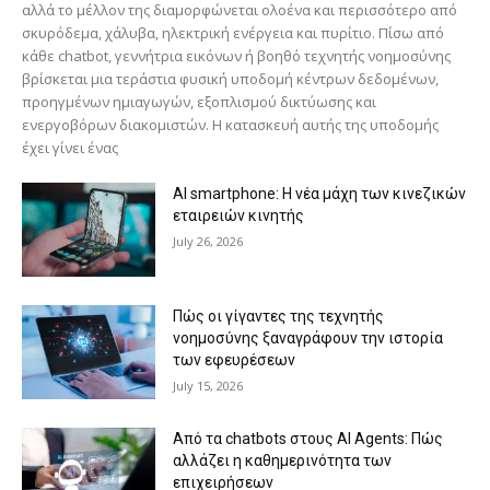
αλλά το μέλλον της διαμορφώνεται ολοένα και περισσότερο από
σκυρόδεμα, χάλυβα, ηλεκτρική ενέργεια και πυρίτιο. Πίσω από
κάθε chatbot, γεννήτρια εικόνων ή βοηθό τεχνητής νοημοσύνης
βρίσκεται μια τεράστια φυσική υποδομή κέντρων δεδομένων,
προηγμένων ημιαγωγών, εξοπλισμού δικτύωσης και
ενεργοβόρων διακομιστών. Η κατασκευή αυτής της υποδομής
έχει γίνει ένας
AI smartphone: Η νέα μάχη των κινεζικών
εταιρειών κινητής
July 26, 2026
Πώς οι γίγαντες της τεχνητής
νοημοσύνης ξαναγράφουν την ιστορία
των εφευρέσεων
July 15, 2026
Από τα chatbots στους AI Agents: Πώς
αλλάζει η καθημερινότητα των
επιχειρήσεων