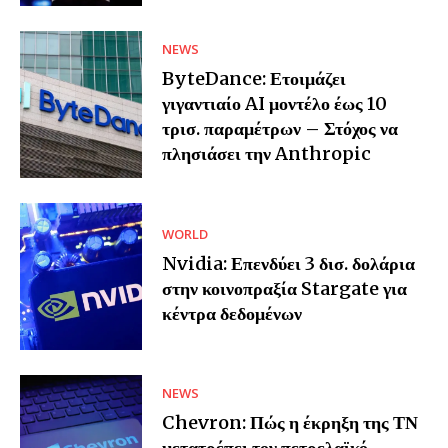
NEWS
ByteDance: Ετοιμάζει
γιγαντιαίο AI μοντέλο έως 10
τρισ. παραμέτρων – Στόχος να
πλησιάσει την Anthropic
WORLD
Nvidia: Επενδύει 3 δισ. δολάρια
στην κοινοπραξία Stargate για
κέντρα δεδομένων
NEWS
Chevron: Πώς η έκρηξη της ΤΝ
μετατρέπει τον πετρελαϊκό