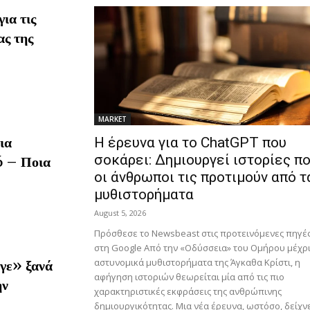
ια τις
ας της
MARKET
ια
H έρευνα για το ChatGPT που
σοκάρει: Δημιουργεί ιστορίες π
6 – Ποια
οι άνθρωποι τις προτιμούν από τ
μυθιστορήματα
August 5, 2026
Πρόσθεσε το Newsbeast στις προτεινόμενες πηγέ
στη Google Από την «Οδύσσεια» του Ομήρου μέχρι
αστυνομικά μυθιστορήματα της Άγκαθα Κρίστι, η
γε» ξανά
αφήγηση ιστοριών θεωρείται μία από τις πιο
ην
χαρακτηριστικές εκφράσεις της ανθρώπινης
δημιουργικότητας. Μια νέα έρευνα, ωστόσο, δείχνε