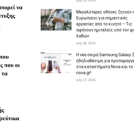
July 29, 2026
πορεί να
Μεγαλύτερες οθόνες ζητούν 
πτυξης
Ευρωπαίοι για σημαντικές
εργασίες από το κινητό – Τις
αφήνουν ημιτελείς υπό τον φ
λαθών
July 28, 2026
Η νέα σειρά Samsung Galaxy 
που
ήδηδιαθέσιμη για προπαραγγ
ς που οι
στα καταστήματα Nova και το
 τα
nova.gr!
July 27, 2026
ής
ψεύτικα