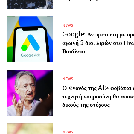
NEWS
Google: Αντιμέτωπη με ομ
αγωγή 5 δισ. λιρών στο Ην
Βασίλειο
NEWS
Ο «νονός της AI» φοβάται ό
τεχνητή νοημοσύνη θα αποκ
δικούς της στόχους
NEWS