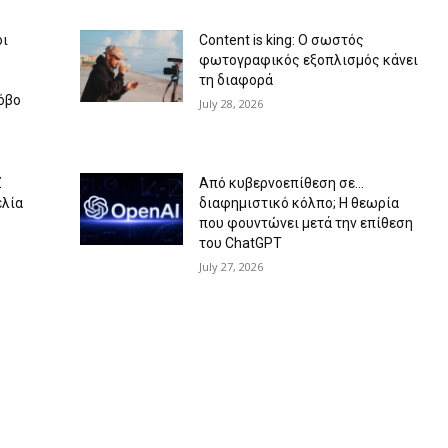
οι
Content is king: Ο σωστός
φωτογραφικός εξοπλισμός κάνει
τη διαφορά
όβο
July 28, 2026
Ζ
Από κυβερνοεπίθεση σε…
ελία
διαφημιστικό κόλπο; Η θεωρία
που φουντώνει μετά την επίθεση
του ChatGPT
July 27, 2026