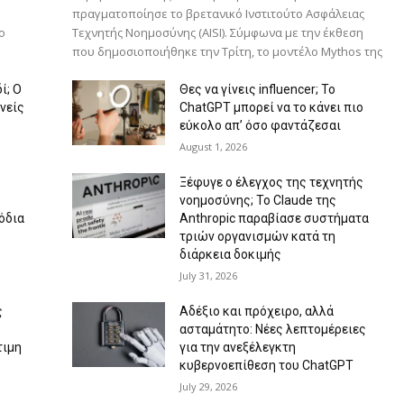
πραγματοποίησε το βρετανικό Ινστιτούτο Ασφάλειας
ο
Τεχνητής Νοημοσύνης (AISI). Σύμφωνα με την έκθεση
που δημοσιοποιήθηκε την Τρίτη, το μοντέλο Mythos της
ί; Ο
Θες να γίνεις influencer; Το
νείς
ChatGPT μπορεί να το κάνει πιο
εύκολο απ’ όσο φαντάζεσαι
August 1, 2026
Ξέφυγε ο έλεγχος της τεχνητής
νοημοσύνης; Το Claude της
όδια
Anthropic παραβίασε συστήματα
τριών οργανισμών κατά τη
διάρκεια δοκιμής
July 31, 2026
ς
Αδέξιο και πρόχειρο, αλλά
ασταμάτητο: Νέες λεπτομέρειες
τιμη
για την ανεξέλεγκτη
κυβερνοεπίθεση του ChatGPT
July 29, 2026