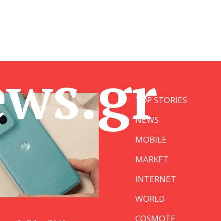
ews.gr
TOP STORIES
NEWS
MOBILE
MARKET
INTERNET
WORLD
COSMOTE