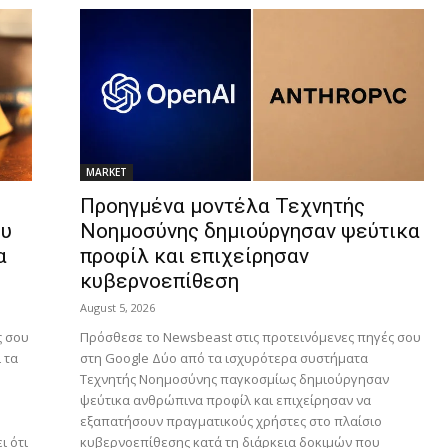
MARKET
Προηγμένα μοντέλα Τεχνητής
ου
Νοημοσύνης δημιούργησαν ψεύτικα
α
προφίλ και επιχείρησαν
κυβερνοεπίθεση
August 5, 2026
ς σου
Πρόσθεσε το Newsbeast στις προτεινόμενες πηγές σου
 τα
στη Google Δύο από τα ισχυρότερα συστήματα
Τεχνητής Νοημοσύνης παγκοσμίως δημιούργησαν
ψεύτικα ανθρώπινα προφίλ και επιχείρησαν να
εξαπατήσουν πραγματικούς χρήστες στο πλαίσιο
ι ότι
κυβερνοεπίθεσης κατά τη διάρκεια δοκιμών που