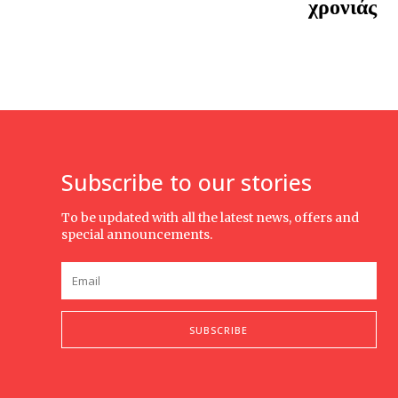
χρονιάς
Subscribe to our stories
To be updated with all the latest news, offers and
special announcements.
SUBSCRIBE