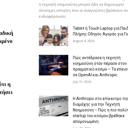
η τεχνητή νοημοσύνη μπορεί ήδη να δημιουργεί
σύντομες ιστορίες που οι αναγνώστες βρίσκουν πι
ενδιαφέρουσες
Tablet ή Touch Laptop για Παιδ
αδική
Πλήρης Οδηγός Αγοράς για Γο
ωμένο
August 4, 2026
Πώς αντέδρασε η τεχνητή
νοημοσύνη όταν πέρασε στον
πραγματικό κόσμο – Τα επεισ
σε OpenAI και Anthropic
July 31, 2026
τι η
τήσει
Η Anthropic στο επίκεντρο τη
διαμάχης για την Τεχνητή
Νοημοσύνη – Πώς η πιο πολύ
startup του κόσμου βρέθηκε
απομονωμένη