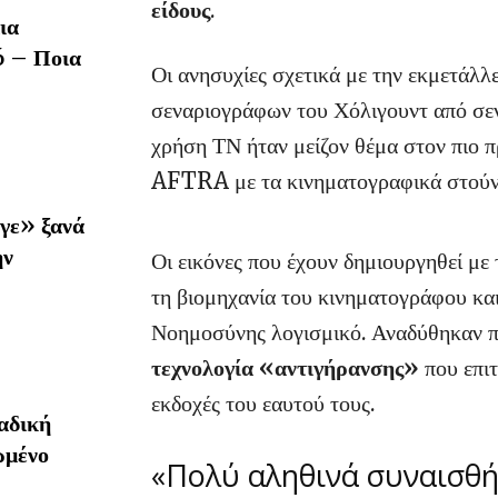
είδους
.
ια
6 – Ποια
Οι ανησυχίες σχετικά με την εκμετάλλ
σεναριογράφων του Χόλιγουντ από σεν
χρήση ΤΝ ήταν μείζον θέμα στον πιο
AFTRA με τα κινηματογραφικά στούν
γε» ξανά
ην
Οι εικόνες που έχουν δημιουργηθεί με 
τη βιομηχανία του κινηματογράφου και
Νοημοσύνης λογισμικό. Αναδύθηκαν π
τεχνολογία «αντιγήρανσης»
που επιτ
εκδοχές του εαυτού τους.
αδική
ωμένο
«Πολύ αληθινά συναισθ