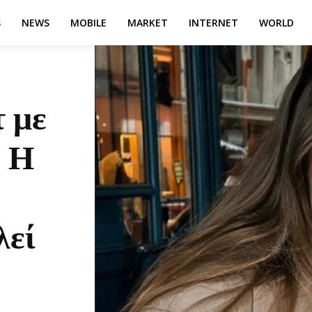
S
NEWS
MOBILE
MARKET
INTERNET
WORLD
τ με
– Η
λεί