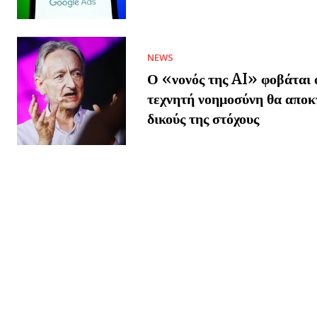
NEWS
Ο «νονός της AI» φοβάται ό
τεχνητή νοημοσύνη θα αποκ
δικούς της στόχους