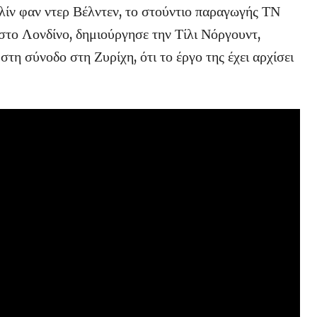
ίν φαν ντερ Βέλντεν, το στούντιο παραγωγής ΤΝ
 στο Λονδίνο, δημιούργησε την Τίλι Νόργουντ,
τη σύνοδο στη Ζυρίχη, ότι το έργο της έχει αρχίσει