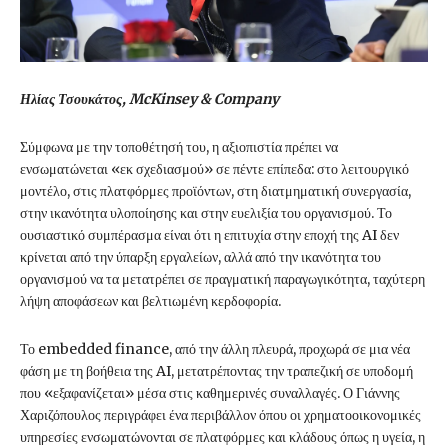
Ηλίας Τσουκάτος, McKinsey & Company
Σύμφωνα με την τοποθέτησή του, η αξιοπιστία πρέπει να
ενσωματώνεται «εκ σχεδιασμού» σε πέντε επίπεδα: στο λειτουργικό
μοντέλο, στις πλατφόρμες προϊόντων, στη διατμηματική συνεργασία,
στην ικανότητα υλοποίησης και στην ευελιξία του οργανισμού. Το
ουσιαστικό συμπέρασμα είναι ότι η επιτυχία στην εποχή της AI δεν
κρίνεται από την ύπαρξη εργαλείων, αλλά από την ικανότητα του
οργανισμού να τα μετατρέπει σε πραγματική παραγωγικότητα, ταχύτερη
λήψη αποφάσεων και βελτιωμένη κερδοφορία.
Το embedded finance, από την άλλη πλευρά, προχωρά σε μια νέα
φάση με τη βοήθεια της AI, μετατρέποντας την τραπεζική σε υποδομή
που «εξαφανίζεται» μέσα στις καθημερινές συναλλαγές. Ο Γιάννης
Χαριζόπουλος περιγράφει ένα περιβάλλον όπου οι χρηματοοικονομικές
υπηρεσίες ενσωματώνονται σε πλατφόρμες και κλάδους όπως η υγεία, η