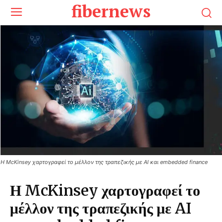
fibernews
Η McKinsey χαρτογραφεί το μέλλον της τραπεζικής με AI και embedded finance
Η McKinsey χαρτογραφεί το
μέλλον της τραπεζικής με AI