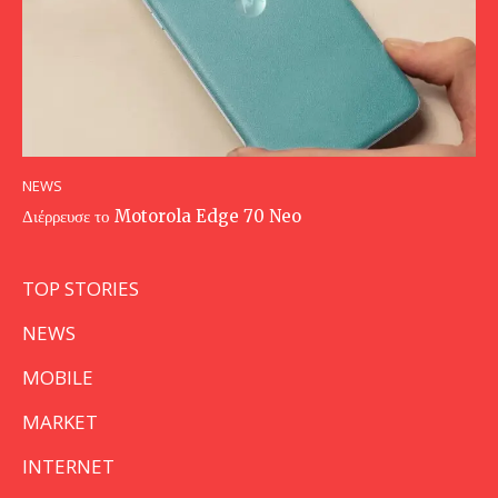
NEWS
Διέρρευσε το Motorola Edge 70 Neo
TOP STORIES
NEWS
MOBILE
MARKET
INTERNET