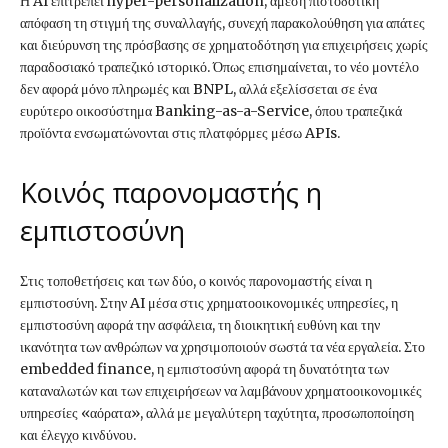
Η AI επιτρέπει hyper-personalization, άμεση πιστοδοτική
απόφαση τη στιγμή της συναλλαγής, συνεχή παρακολούθηση για απάτες
και διεύρυνση της πρόσβασης σε χρηματοδότηση για επιχειρήσεις χωρίς
παραδοσιακό τραπεζικό ιστορικό. Όπως επισημαίνεται, το νέο μοντέλο
δεν αφορά μόνο πληρωμές και BNPL, αλλά εξελίσσεται σε ένα
ευρύτερο οικοσύστημα Banking-as-a-Service, όπου τραπεζικά
προϊόντα ενσωματώνονται στις πλατφόρμες μέσω APIs.
Κοινός παρονομαστής η
εμπιστοσύνη
Στις τοποθετήσεις και των δύο, ο κοινός παρονομαστής είναι η
εμπιστοσύνη. Στην AI μέσα στις χρηματοοικονομικές υπηρεσίες, η
εμπιστοσύνη αφορά την ασφάλεια, τη διοικητική ευθύνη και την
ικανότητα των ανθρώπων να χρησιμοποιούν σωστά τα νέα εργαλεία. Στο
embedded finance, η εμπιστοσύνη αφορά τη δυνατότητα των
καταναλωτών και των επιχειρήσεων να λαμβάνουν χρηματοοικονομικές
υπηρεσίες «αόρατα», αλλά με μεγαλύτερη ταχύτητα, προσωποποίηση
και έλεγχο κινδύνου.