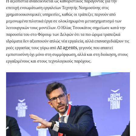
Η αξιοπιστία αναδεικνύεται ως καθοριστικός παράγοντας για την
επιτυχή ενσωμάτωση εργαλείων Τεχνητής Νοημοσύνης στις
χρηματοοικονομικές υπηρεσίες, καθώς οι τράπεζες περνούν από
μεμονωμένα πιλοτικά έργα σε ολοκληρωμένο μετασχηματισμό των
λειτουργικών τους μοντέλων. Ο Ηλίας Τσουκάτος σημείωσε κατά την
παρουσία του στο Φόρουμ των Δελφών ότι τα πιο ώριμα τραπεζικά
ιδρύματα δεν αξιοποιούν απλώς νέα εργαλεία, αλλά επανασχεδιάζουν τις
ροές εργασίας τους γύρω από AI agents, γεγονός που απαιτεί
εμπιστοσύνη όχι μόνο στη συμμόρφωση, αλλά και στη διοίκηση, στους
εργαζομένους και στους τεχνολογικούς παρόχους.