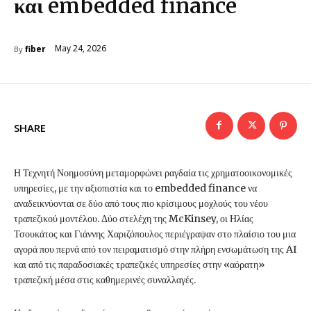
και embedded finance
May 24, 2026
fiber
By
SHARE
Η Τεχνητή Νοημοσύνη μεταμορφώνει ραγδαία τις χρηματοοικονομικές
υπηρεσίες, με την αξιοπιστία και το embedded finance να
αναδεικνύονται σε δύο από τους πιο κρίσιμους μοχλούς του νέου
τραπεζικού μοντέλου. Δύο στελέχη της McKinsey, οι Ηλίας
Τσουκάτος και Γιάννης Χαριζόπουλος περιέγραψαν στο πλαίσιο του μια
αγορά που περνά από τον πειραματισμό στην πλήρη ενσωμάτωση της AI
και από τις παραδοσιακές τραπεζικές υπηρεσίες στην «αόρατη»
τραπεζική μέσα στις καθημερινές συναλλαγές.