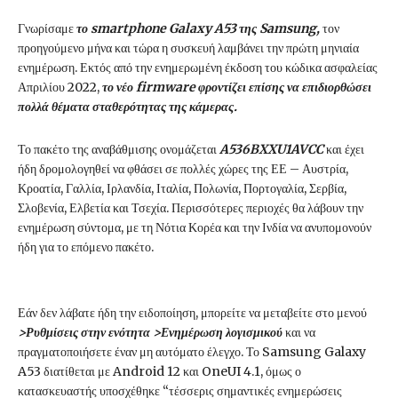
Γνωρίσαμε
το smartphone Galaxy A53 της Samsung,
τον
προηγούμενο μήνα και τώρα η συσκευή λαμβάνει την πρώτη μηνιαία
ενημέρωση. Εκτός από την ενημερωμένη έκδοση του κώδικα ασφαλείας
Απριλίου 2022,
το νέο firmware φροντίζει επίσης να επιδιορθώσει
πολλά θέματα σταθερότητας της κάμερας.
Το πακέτο της αναβάθμισης ονομάζεται
A536BXXU1AVCC
και έχει
ήδη δρομολογηθεί να φθάσει σε πολλές χώρες της ΕΕ – Αυστρία,
Κροατία, Γαλλία, Ιρλανδία, Ιταλία, Πολωνία, Πορτογαλία, Σερβία,
Σλοβενία, Ελβετία και Τσεχία. Περισσότερες περιοχές θα λάβουν την
ενημέρωση σύντομα, με τη Νότια Κορέα και την Ινδία να ανυπομονούν
ήδη για το επόμενο πακέτο.
Εάν δεν λάβατε ήδη την ειδοποίηση, μπορείτε να μεταβείτε στο μενού
>Ρυθμίσεις στην ενότητα >Ενημέρωση λογισμικού
και να
πραγματοποιήσετε έναν μη αυτόματο έλεγχο. Το Samsung Galaxy
A53 διατίθεται με Android 12 και OneUI 4.1, όμως ο
κατασκευαστής υποσχέθηκε “τέσσερις σημαντικές ενημερώσεις