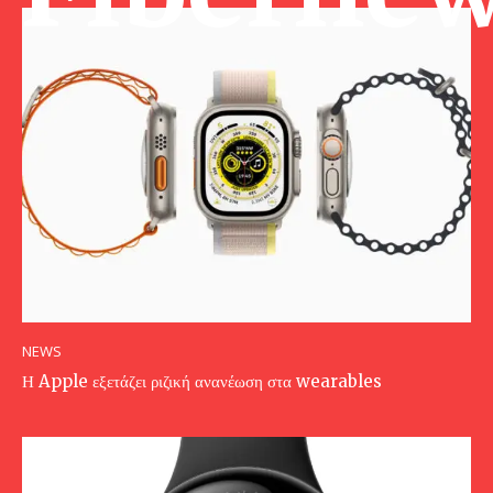
NEWS
Η Apple εξετάζει ριζική ανανέωση στα wearables