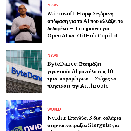
NEWS
Microsoft: Η αμφιλεγόμενη
απόφαση για το AI που αλλάζει τα
δεδομένα – Τι σημαίνει για
OpenAI και GitHub Copilot
NEWS
ByteDance: Ετοιμάζει
γιγαντιαίο AI μοντέλο έως 10
τρισ. παραμέτρων – Στόχος να
πλησιάσει την Anthropic
WORLD
Nvidia: Επενδύει 3 δισ. δολάρια
στην κοινοπραξία Stargate για