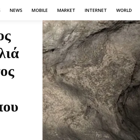
S
NEWS
MOBILE
MARKET
INTERNET
WORLD
ος
λιά
γος
που