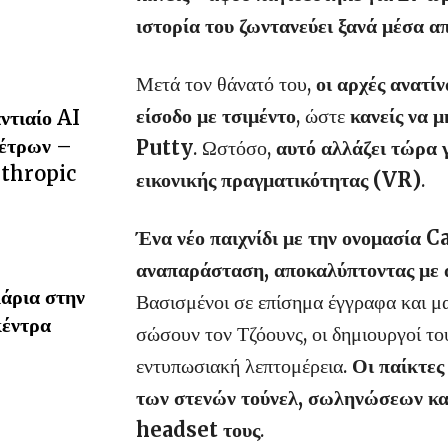
ιστορία του ζωντανεύει ξανά μέσα α
Μετά τον θάνατό του,
οι αρχές ανατί
είσοδο με τσιμέντο
, ώστε
κανείς να 
ντιαίο AI
μέτρων –
Putty
. Ωστόσο,
αυτό αλλάζει τώρα 
nthropic
εικονικής πραγματικότητας (VR)
.
Ένα νέο παιχνίδι με την ονομασία 
αναπαράσταση, αποκαλύπτοντας με α
λάρια στην
Βασισμένοι σε επίσημα έγγραφα και 
κέντρα
σώσουν τον Τζόουνς, οι δημιουργοί το
εντυπωσιακή λεπτομέρεια.
Οι παίκτες
των στενών τούνελ, σωληνώσεων και
headset τους
.