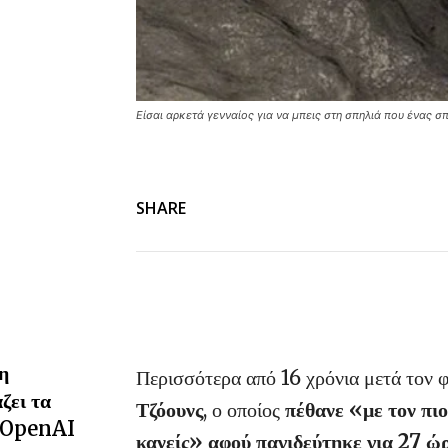
Είσαι αρκετά γενναίος για να μπεις στη σπηλιά που ένας 
SHARE
η
Περισσότερα από 16 χρόνια μετά τον
ζει τα
Τζόουνς
, ο οποίος
πέθανε «με τον πι
α OpenAI
κανείς» αφού παγιδεύτηκε για 27 ώ