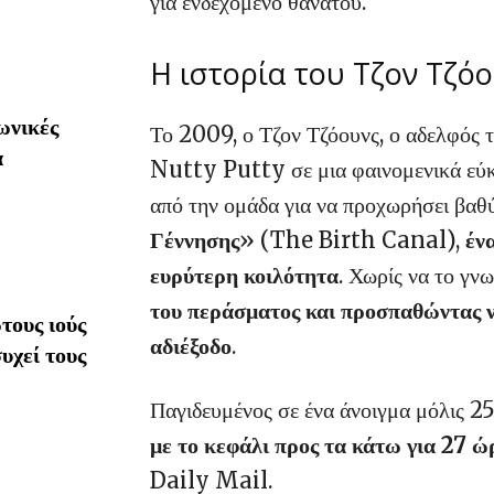
για ενδεχόμενο θανάτου.
Η ιστορία του Τζον Τζό
ωνικές
Το 2009, ο Τζον Τζόουνς, ο αδελφός τ
α
Nutty Putty σε μια φαινομενικά εύκ
από την ομάδα για να προχωρήσει βαθ
Γέννησης
» (The Birth Canal),
ένα
ευρύτερη κοιλότητα
. Χωρίς να το γνω
του περάσματος και προσπαθώντας να
τους ιούς
αδιέξοδο
.
υχεί τους
Παγιδευμένος σε ένα άνοιγμα μόλις 25
με το κεφάλι προς τα κάτω για 27 ώ
Daily Mail.