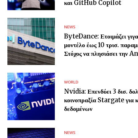
και GitHub Copilot
NEWS
ByteDance: Ετοιμάζει γιγα
μοντέλο έως 10 τρισ. παρα
Στόχος να πλησιάσει την A
WORLD
Nvidia: Επενδύει 3 δισ. δο
κοινοπραξία Stargate για 
δεδομένων
NEWS