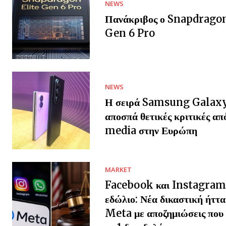
NEWS
Πανάκριβος ο Snapdragon
Gen 6 Pro
NEWS
Η σειρά Samsung Galax
αποσπά θετικές κριτικές απ
media στην Ευρώπη
MARKET
Facebook και Instagram
εδώλιο: Νέα δικαστική ήττα
Meta με αποζημιώσεις που 