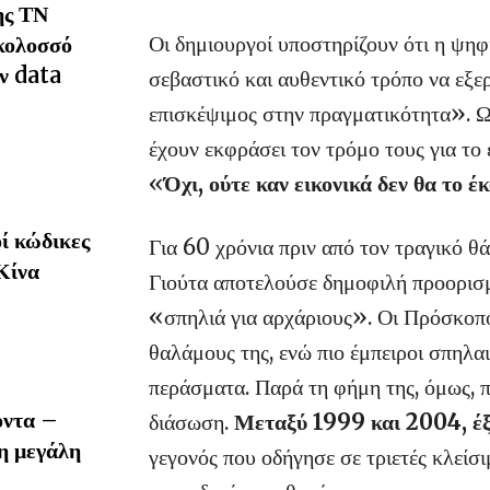
ης ΤΝ
Οι δημιουργοί υποστηρίζουν ότι η ψη
 κολοσσό
ν data
σεβαστικό και αυθεντικό τρόπο να εξε
επισκέψιμος στην πραγματικότητα». Ω
έχουν εκφράσει τον τρόμο τους για το 
«
Όχι, ούτε καν εικονικά δεν θα το έ
ί κώδικες
Για 60 χρόνια πριν από τον τραγικό 
Κίνα
Γιούτα αποτελούσε δημοφιλή προορισμό
«σπηλιά για αρχάριους». Οι Πρόσκοπο
θαλάμους της, ενώ πιο έμπειροι σπηλ
περάσματα. Παρά τη φήμη της, όμως, π
οντα –
διάσωση.
Μεταξύ 1999 και 2004, έξ
η μεγάλη
γεγονός που οδήγησε σε τριετές κλεί