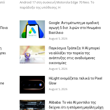
από
Android 17 στη συσκευή Motorola Edge 70 Neo. Το
παράδοξο της υπόθεσης; Η
Google: Αντιμέτωπη με ομαδική
 Ποια
αγωγή 5 δισ. λιρών στο Ηνωμένο
Βασίλειο
August 5, 2026
η
Παγκόσμια Τράπεζα: Η AI μπορεί
ήσει
να αλλάξει την πορεία της
ανάπτυξης στις αναδυόμενες
οικονομίες
August 5, 2026
HiLight ονομάζεται τελικά το Pixel
one
Glow
August 5, 2026
Alibaba: Το νέο AI μοντέλο της
δείχνει ότι η επόμενη μεγάλη μάχη