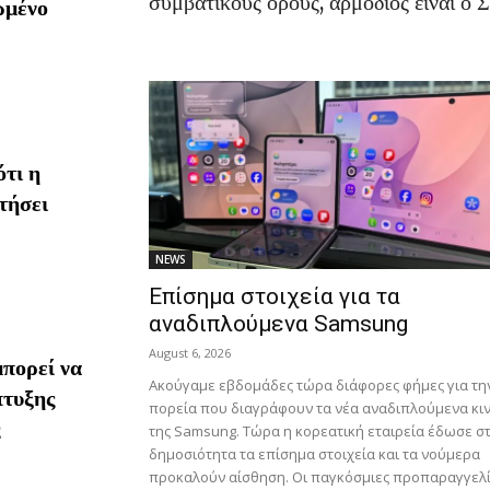
συμβατικούς όρους, αρμόδιος είναι ο
ωμένο
τι η
τήσει
NEWS
Επίσημα στοιχεία για τα
αναδιπλούμενα Samsung
August 6, 2026
πορεί να
Ακούγαμε εβδομάδες τώρα διάφορες φήμες για τη
πτυξης
πορεία που διαγράφουν τα νέα αναδιπλούμενα κι
της Samsung. Τώρα η κορεατική εταιρεία έδωσε σ
δημοσιότητα τα επίσημα στοιχεία και τα νούμερα
προκαλούν αίσθηση. Οι παγκόσμιες προπαραγγελ