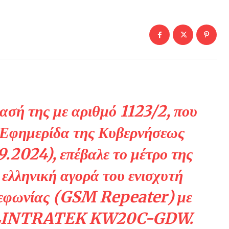
ασή της με αριθμό 1123/2, που
 Εφημερίδα της Κυβερνήσεως
2024), επέβαλε το μέτρο της
ελληνική αγορά του ενισχυτή
λεφωνίας (GSM Repeater) με
ία LINTRATEK KW20C-GDW.