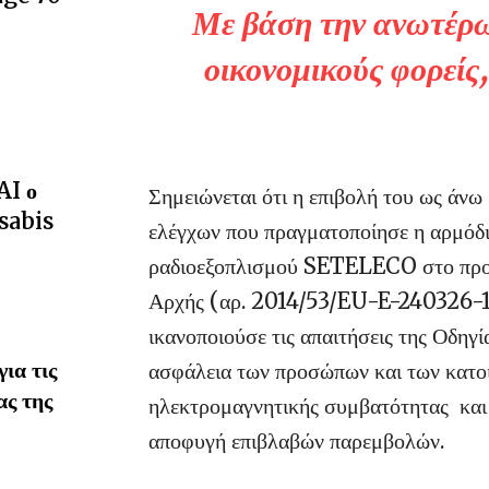
Με βάση την ανωτέρω
οικονομικούς φορείς,
AI ο
Σημειώνεται ότι η επιβολή του ως άν
sabis
ελέγχων που πραγματοποίησε η αρμόδι
ραδιοεξοπλισμού SETELECO στο προϊό
Αρχής (αρ. 2014/53/EU-E-240326-169
ικανοποιούσε τις απαιτήσεις της Οδηγί
ια τις
ασφάλεια των προσώπων και των κατοικ
ας της
ηλεκτρομαγνητικής συμβατότητας και 
αποφυγή επιβλαβών παρεμβολών.