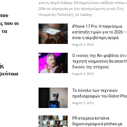
για τη σειρά Galaxy Z8 σημειώνουν αύξηση πάνω 
30% σε σύγκριση με την προηγούμενη γενιά. Στις
που
Ηνωμένες Πολιτείες, το Galaxy
ς που οι
iPhone 17 Pro: Η παγκόσμια
 τα
κατάταξη τιμών για το 2026 –
είναι η ακριβότερη αγορά
August 5, 2026
Ο «νονός της AI» φοβάται ότι 
τεχνητή νοημοσύνη θα αποκτ
ής
δικούς της στόχους
ψεύτικα
August 5, 2026
Το σύνολο των τεχνικών
προδιαγραφών του Robot Ph
August 5, 2026
PR εταιρεία έστελνε
δημοσιογραφικά pitches με