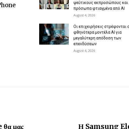
ψεύτικους εκπροσώπους και
 Phone
πρόσωπα φτιαγμένα από AI
August 4, 2026
Οι επιχειρήσεις στρέφονται 
φθηνότερα μοντέλα AI για
μεγαλύτερη απόδοση των
επενδύσεων
August 4, 2026
 θα μας
Η Samsung Elec