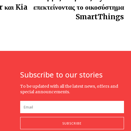
 και Kia επεκτείνοντας το οικοσύστημα
SmartThings
Subscribe to our stories
To be updated with all the latest news, offers and
special announcements.
SUBSCRIBE