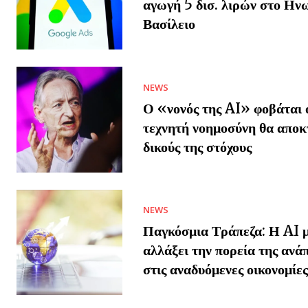
αγωγή 5 δισ. λιρών στο Ην
Βασίλειο
NEWS
Ο «νονός της AI» φοβάται ό
τεχνητή νοημοσύνη θα αποκ
δικούς της στόχους
NEWS
Παγκόσμια Τράπεζα: Η AI μ
αλλάξει την πορεία της ανά
στις αναδυόμενες οικονομίες