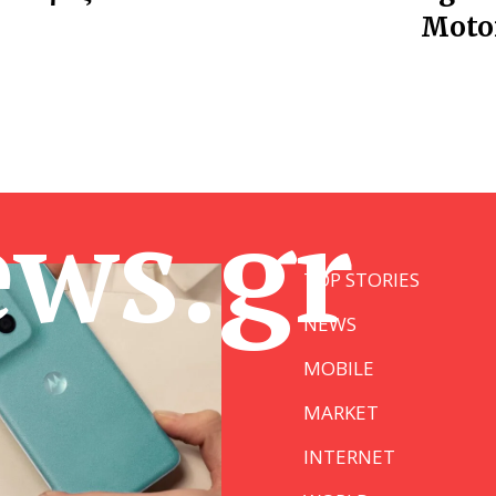
Motor
ews.gr
TOP STORIES
NEWS
MOBILE
MARKET
INTERNET