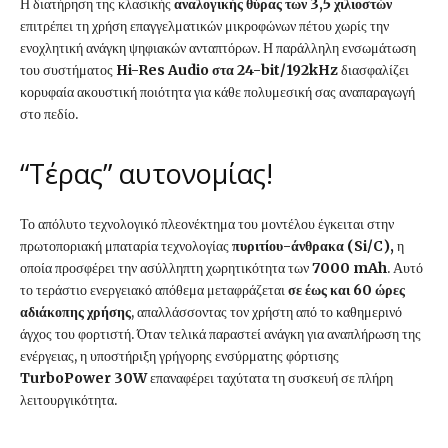
Η διατήρηση της κλασικής
αναλογικής θύρας των 3,5 χιλιοστών
επιτρέπει τη χρήση επαγγελματικών μικροφώνων πέτου χωρίς την
ενοχλητική ανάγκη ψηφιακών ανταπτόρων. Η παράλληλη ενσωμάτωση
του συστήματος
Hi-Res Audio στα 24-bit/192kHz
διασφαλίζει
κορυφαία ακουστική ποιότητα για κάθε πολυμεσική σας αναπαραγωγή
στο πεδίο.
“Τέρας” αυτονομίας!
Το απόλυτο τεχνολογικό πλεονέκτημα του μοντέλου έγκειται στην
πρωτοποριακή μπαταρία τεχνολογίας
πυριτίου-άνθρακα (Si/C),
η
οποία προσφέρει την ασύλληπτη χωρητικότητα των
7000 mAh
. Αυτό
το τεράστιο ενεργειακό απόθεμα μεταφράζεται
σε έως και 60 ώρες
αδιάκοπης χρήσης
, απαλλάσσοντας τον χρήστη από το καθημερινό
άγχος του φορτιστή. Όταν τελικά παραστεί ανάγκη για αναπλήρωση της
ενέργειας, η υποστήριξη γρήγορης ενσύρματης φόρτισης
TurboPower 30W
επαναφέρει ταχύτατα τη συσκευή σε πλήρη
λειτουργικότητα.