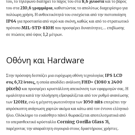
του, το τηλέφωνο διατηρεί το πάχος του στα
8,6 χιλιοστά
και το βάρος
του στα
210,6 γραμμάρια
, καθιστώντας το απολύτως διαχειρίσιμο για
πολύωρη χρήση. Η ανθεκτικότητά του ενισχύεται από την πιστοποίηση
IP64
για προστασία από νερό και σκόνη, καθώς και από το στρατιωτικό
πρότυπο
MIL-STD-810H
που προσφέρει δυνατότητες… επιβίωσης
σε πτώσεις από ύψος 1,2 μέτρων.
Οθόνη και Hardware
Στην πρόσοψη δεσπόζει μια ευρύχωρη οθόνη τεχνολογίας
IPS LCD
στις 6,72 ίντσες,
η οποία αποδίδει ανάλυση
FHD+ (1080 x 2400
pixels)
και προσφέρει κρυστάλλινη απεικόνιση των εφαρμογών σας. Η
ομαλότητα κατά την πλοήγηση εξασφαλίζεται από τον ρυθμό ανανέωσης
των
120Hz
, ενώ η μέγιστη φωτεινότητα των
1050 nits
επιτρέπει την
απρόσκοπτη ανάγνωση χαρτών ακόμα και κάτω από τον έντονο ελληνικό
ήλιο. Ολόκληρο το ευαίσθητο πάνελ θωρακίζεται αποτελεσματικά από
το υπερανθεκτικό κρύσταλλο
Corning Gorilla Glass 7i,
παρέχοντας την απαραίτητη σιγουριά στους δραστήριους χρήστες.