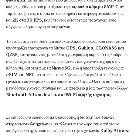
φακό 8MP
με οπτικό πεδίο 120 μοιρών, ιδανικό για αρχιτεκτονικά
κάδρα, καθώς και από μια αξιόπιστη
εμπρόσθια κάμερα
8MP
. Στον
τομέα του βίντεο, η συσκευή υποστηρίζει καταγραφή αναλύσεων έως
και
2K στα 30 FPS,
καλύπτοντας αξιοπρεπώς τις ανάγκες ενός
σύγχρονου δημιουργού περιεχομένου.
Το ενσωματωμένο σύστημα πολυκαναλικού δορυφορικού εντοπισμού
υποστηρίζει ταυτόχρονα τα δίκτυα
GPS, Galileo, GLONASS και
QZSS,
καταγράφοντας με απόλυτη γεωγραφική ακρίβεια τις διαδρομές
σας. Οι ταχύτητες μεταφοράς δεδομένων απογειώνονται χάρη στην
πλήρη συμβατότητα με τα
δίκτυα 5G
, ενώ η υποστήριξη τεχνολογίας
eSIM και NFC
μετατρέπει το τηλέφωνο σε ένα απόλυτα ευέλικτο
εργαλείο επαγγελματικών ανέπαφων συναλλαγών. Όλες οι ασύρματες
μεταδόσεις γίνονται σταθερά και με ασφάλεια μέσω των πρωτοκόλλων
B
luetooth 5.1 και dual-band Wi-Fi υψηλής ταχύτητας.
Σε επίπεδο οπτικοακουστικής απόδοσης, η διάταξη των
διπλών
στερεοφωνικών ηχείων
εκμεταλλεύεται τον χώρο του σασί για να
παράγει βαθύ ήχο, υποστηριζόμενη από την τεχνολογία
Dolby Atmos.