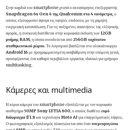
Στην καρδιά του smartphone χτυπά ο οκταπύρηνος επεξεργαστής
Snapdragon 6s Gen 4 της Qualcomm στα 4 νανόμετρα,
ο
οποίος εξισορροπεί άψογα τις υψηλές επιδόσεις με τη χαμηλή
ενεργειακή κατανάλωση. Για τις αυξημένες απαιτήσεις της ελληνικής
αγοράς, η συσκευή διατίθεται στην κορυφαία έκδοση των
12GB
μνήμης RAM
, η οποία συνοδεύεται από
256GB ταχύτατου
αποθηκευτικού χώρου.
Το λογισμικό βασίζεται στο ολοκαίνουργιο
Android 16
με προγραμματισμένη αναβάθμιση στην επόμενη γενιά,
προσφέροντας ένα καθαρό περιβάλλον εργασίας ιδανικό για γρήγορο
multitasking.
Κάμερες και multimedia
Η κύρια κάμερα του smartphone εξοπλίζεται με τον κορυφαίο
αισθητήρα
50MP Sony LYTIA 600
, ο οποίος διαθέτει
ευρύ
διάφραγμα f/1.8
και τεχνολογία
Moto AI
για επαγγελματικές λήψεις.
Ο φωτογραφικός εξοπλισμός πλαισιώνεται από έναν
υπερευρυγώνιο