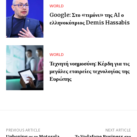
WORLD
Google: Στο «τιμόνι» της AI ο
ελληνοκύπριος Demis Hassabis
WORLD
Τεχνητή νοημοσύνη: Κέρδη για τις
μεγάλες εταιρείες τεχνολογίας της
Ευρώπης
PREVIOUS ARTICLE
NEXT ARTICLE
Unboxing με το Motorola
Το Vodafone Business στα