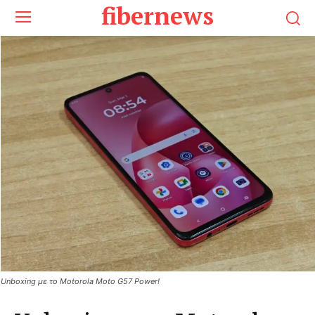
fibernews
Unboxing με το Motorola Moto G57 Power!