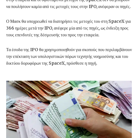
να πουλήσουν καμία από τις μετοχές τους στην IPO, ανέφεραν οι πηγές.
Ο Μασκ θα υποχρεωθεί να διατηρήσει τις μετοχές του στη SpaceX για
366 ημέρες μετά την IPO, ανέφερε μία από τις πηγές, ως ένδειξη προς
τους επενδυτές της δέσμευσής του προς την εταιρεία.
Τα έσοδα της IPO θα χρησιμοποιηθούν για σκοπούς που περιλαμβάνουν
την επέκταση των υπολογιστικών πόρων τεχνητής νοημοσύνης και του
δικτύου δορυφόρων της SpaceX, πρόσθεσε η πηγή.