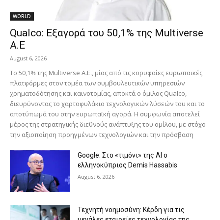
WORLD
Qualco: Εξαγορά του 50,1% της Multiverse
A.E
August 6, 2026
Το 50,1% της Multiverse A.E., μίας από τις κορυφαίες ευρωπαϊκές
πλατφόρμες στον τομέα των συμβουλευτικών υπηρεσιών
χρηματοδότησης και καινοτομίας, αποκτά ο όμιλος Qualco,
διευρύνοντας το χαρτοφυλάκιο τεχνολογικών λύσεών του και το
αποτύπωμά του στην ευρωπαϊκή αγορά. Η συμφωνία αποτελεί
μέρος της στρατηγικής διεθνούς ανάπτυξης του ομίλου, με στόχο
την αξιοποίηση προηγμένων τεχνολογιών και την πρόσβαση
Google: Στο «τιμόνι» της AI ο
ελληνοκύπριος Demis Hassabis
August 6, 2026
Τεχνητή νοημοσύνη: Κέρδη για τις
μεγάλες εταιρείες τεχνολογίας της