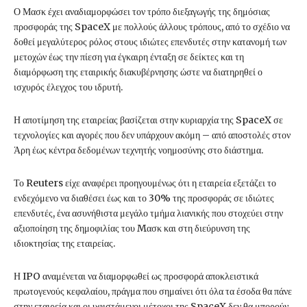
Ο Μασκ έχει αναδιαμορφώσει τον τρόπο διεξαγωγής της δημόσιας
προσφοράς της SpaceX με πολλούς άλλους τρόπους, από το σχέδιο να
δοθεί μεγαλύτερος ρόλος στους ιδιώτες επενδυτές στην κατανομή των
μετοχών έως την πίεση για έγκαιρη ένταξη σε δείκτες και τη
διαμόρφωση της εταιρικής διακυβέρνησης ώστε να διατηρηθεί ο
ισχυρός έλεγχος του ιδρυτή.
Η αποτίμηση της εταιρείας βασίζεται στην κυριαρχία της SpaceX σε
τεχνολογίες και αγορές που δεν υπάρχουν ακόμη – από αποστολές στον
Άρη έως κέντρα δεδομένων τεχνητής νοημοσύνης στο διάστημα.
Το Reuters είχε αναφέρει προηγουμένως ότι η εταιρεία εξετάζει το
ενδεχόμενο να διαθέσει έως και το 30% της προσφοράς σε ιδιώτες
επενδυτές, ένα ασυνήθιστα μεγάλο τμήμα λιανικής που στοχεύει στην
αξιοποίηση της δημοφιλίας του Mασκ και στη διεύρυνση της
ιδιοκτησίας της εταιρείας.
Η IPO αναμένεται να διαμορφωθεί ως προσφορά αποκλειστικά
πρωτογενούς κεφαλαίου, πράγμα που σημαίνει ότι όλα τα έσοδα θα πάνε
στην εταιρεία και οι υφιστάμενοι μέτοχοι της SpaceX δεν θα μπορούν