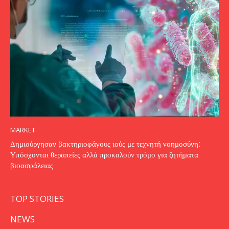
MARKET
Δημιούργησαν βακτηριοφάγους ιούς με τεχνητή νοημοσύνη:
Υπόσχονται θεραπείες αλλά προκαλούν τρόμο για ζητήματα
βιοασφάλειας
TOP STORIES
NEWS