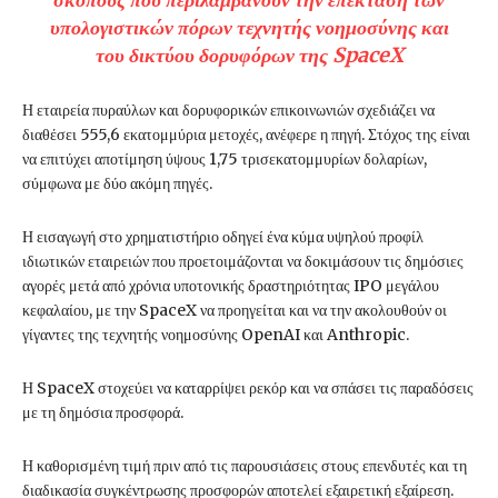
υπολογιστικών πόρων τεχνητής νοημοσύνης και
του δικτύου δορυφόρων της SpaceX
Η εταιρεία πυραύλων και δορυφορικών επικοινωνιών σχεδιάζει να
διαθέσει 555,6 εκατομμύρια μετοχές, ανέφερε η πηγή. Στόχος της είναι
να επιτύχει αποτίμηση ύψους 1,75 τρισεκατομμυρίων δολαρίων,
σύμφωνα με δύο ακόμη πηγές.
Η εισαγωγή στο χρηματιστήριο οδηγεί ένα κύμα υψηλού προφίλ
ιδιωτικών εταιρειών που προετοιμάζονται να δοκιμάσουν τις δημόσιες
αγορές μετά από χρόνια υποτονικής δραστηριότητας IPO μεγάλου
κεφαλαίου, με την SpaceX να προηγείται και να την ακολουθούν οι
γίγαντες της τεχνητής νοημοσύνης OpenAI και Anthropic.
Η SpaceX στοχεύει να καταρρίψει ρεκόρ και να σπάσει τις παραδόσεις
με τη δημόσια προσφορά.
Η καθορισμένη τιμή πριν από τις παρουσιάσεις στους επενδυτές και τη
διαδικασία συγκέντρωσης προσφορών αποτελεί εξαιρετική εξαίρεση.