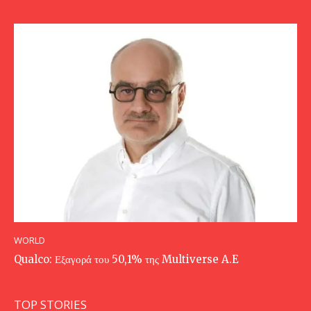
WORLD
Qualco: Εξαγορά του 50,1% της Multiverse A.E
TOP STORIES