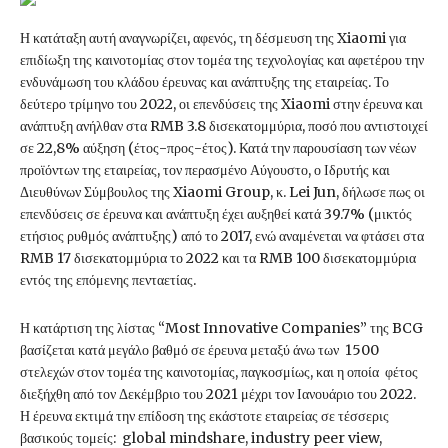
Η κατάταξη αυτή αναγνωρίζει, αφενός, τη δέσμευση της Xiaomi για
επιδίωξη της καινοτομίας στον τομέα της τεχνολογίας και αφετέρου την
ενδυνάμωση του κλάδου έρευνας και ανάπτυξης της εταιρείας. Το
δεύτερο τρίμηνο του 2022, οι επενδύσεις της Xiaomi στην έρευνα και
ανάπτυξη ανήλθαν στα RMB 3.8 δισεκατομμύρια, ποσό που αντιστοιχεί
σε 22,8% αύξηση (έτος-προς-έτος). Κατά την παρουσίαση των νέων
προϊόντων της εταιρείας, τον περασμένο Αύγουστο, ο Ιδρυτής και
Διευθύνων Σύμβουλος της Xiaomi Group, κ. Lei Jun, δήλωσε πως οι
επενδύσεις σε έρευνα και ανάπτυξη έχει αυξηθεί κατά 39.7% (μικτός
ετήσιος ρυθμός ανάπτυξης) από το 2017, ενώ αναμένεται να φτάσει στα
RMB 17 δισεκατομμύρια το 2022 και τα RMB 100 δισεκατομμύρια
εντός της επόμενης πενταετίας.
Η κατάρτιση της λίστας “Most Innovative Companies” της BCG
βασίζεται κατά μεγάλο βαθμό σε έρευνα μεταξύ άνω των 1500
στελεχών στον τομέα της καινοτομίας, παγκοσμίως, και η οποία φέτος
διεξήχθη από τον Δεκέμβριο του 2021 μέχρι τον Ιανουάριο του 2022.
Η έρευνα εκτιμά την επίδοση της εκάστοτε εταιρείας σε τέσσερις
βασικούς τομείς: global mindshare, industry peer view,