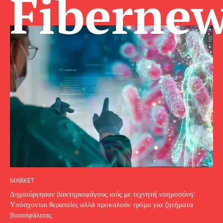
Fibernew
MARKET
Δημιούργησαν βακτηριοφάγους ιούς με τεχνητή νοημοσύνη:
Υπόσχονται θεραπείες αλλά προκαλούν τρόμο για ζητήματα
βιοασφάλειας