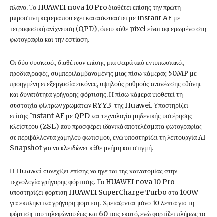
πλάνο. Το HUAWEI nova 10 Pro διαθέτει επίσης την πρώτη
μπροστινή κάμερα που έχει κατασκευαστεί με Instant AF με
τετραφασική ανίχνευση (QPD), όπου κάθε pixel είναι αφιερωμένο στη
φωτογραφία και την εστίαση.
Οι δύο συσκευές διαθέτουν επίσης μια σειρά από εντυπωσιακές
προδιαγραφές, συμπεριλαμβανομένης μιας πίσω κάμερας 50MP με
προηγμένη επεξεργασία εικόνας, υψηλούς ρυθμούς ανανέωσης οθόνης
και δυνατότητα γρήγορης φόρτισης. Η πίσω κάμερα υιοθετεί τη
συστοιχία φίλτρων χρωμάτων RYYB της Huawei. Υποστηρίζει
επίσης Instant AF με QPD και τεχνολογία μηδενικής υστέρησης
κλείστρου (ZSL) που προσφέρει ιδανικά αποτελέσματα φωτογραφίας
σε περιβάλλοντα χαμηλού φωτισμού, ενώ υποστηρίζει τη λειτουργία AI
Snapshot για να κλειδώνει κάθε μνήμη και στιγμή.
Η Huawei συνεχίζει επίσης να ηγείται της καινοτομίας στην
τεχνολογία γρήγορης φόρτισης. Το HUAWEI nova 10 Pro
υποστηρίζει φόρτιση HUAWEI SuperCharge Turbo στα 100W
για εκπληκτικά γρήγορη φόρτιση. Χρειάζονται μόνο 10 λεπτά για τη
φόρτιση του τηλεφώνου έως και 60 τοις εκατό, ενώ φορτίζει πλήρως το