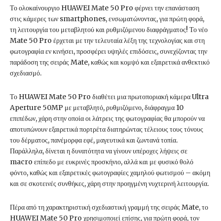
Το ολοκαίνουργιο HUAWEI Mate 50 Pro φέρνει την επανάσταση
στις κάμερες των smartphones, ενσωματώνοντας, για πρώτη φορά,
τη λειτουργία του μεταβλητού και ρυθμιζόμενου διαφράγματος! Το νέο
Mate 50 Pro έρχεται με την τελευταία λέξη της τεχνολογίας και στη
φωτογραφία εν κινήσει, προσφέρει υψηλές επιδόσεις, συνεχίζοντας την
παράδοση της σειράς Mate, καθώς και κομψό και εξαιρετικά ανθεκτικό
σχεδιασμό.
Το HUAWEI Mate 50 Pro διαθέτει μια πρωτοποριακή κάμερα Ultra
Aperture 50MP με μεταβλητό, ρυθμιζόμενο, διάφραγμα 10
επιπέδων, χάρη στην οποία οι λάτρεις της φωτογραφίας θα μπορούν να
αποτυπώνουν εξαιρετικά πορτρέτα διατηρώντας τέλειους τους τόνους
του δέρματος, πανέμορφα εφέ, μαγευτικά και ζωντανά τοπία.
Παράλληλα, δίνεται η δυνατότητα να γίνουν υπέροχες λήψεις σε
macro επίπεδο με ευκρινές προσκήνιο, αλλά και με φυσικό θολό
φόντο, καθώς και εξαιρετικές φωτογραφίες χαμηλού φωτισμού – ακόμη
και σε σκοτεινές συνθήκες, χάρη στην προηγμένη νυχτερινή λειτουργία.
Πέρα από τη χαρακτηριστική σχεδιαστική γραμμή της σειράς Mate, το
HUAWEI Mate 50 Pro χρησιμοποιεί επίσης, για πρώτη φορά, τον