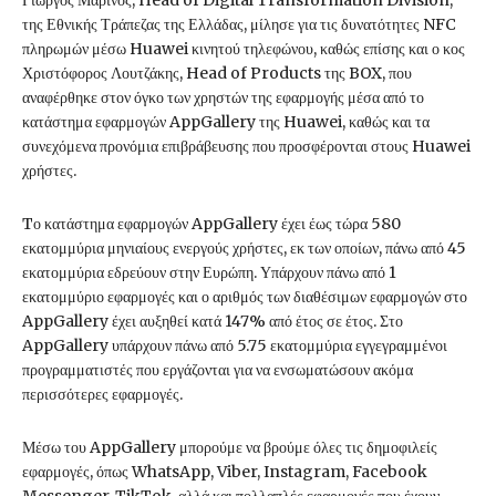
της Εθνικής Τράπεζας της Ελλάδας, μίλησε για τις δυνατότητες NFC
πληρωμών μέσω Huawei κινητού τηλεφώνου, καθώς επίσης και ο κος
Χριστόφορος Λουτζάκης, Head of Products της BOX, που
αναφέρθηκε στον όγκο των χρηστών της εφαρμογής μέσα από το
κατάστημα εφαρμογών AppGallery της Huawei, καθώς και τα
συνεχόμενα προνόμια επιβράβευσης που προσφέρονται στους Huawei
χρήστες.
Tο κατάστημα εφαρμογών AppGallery έχει έως τώρα 580
εκατομμύρια μηνιαίους ενεργούς χρήστες, εκ των οποίων, πάνω από 45
εκατομμύρια εδρεύουν στην Ευρώπη. Υπάρχουν πάνω από 1
εκατομμύριο εφαρμογές και ο αριθμός των διαθέσιμων εφαρμογών στο
AppGallery έχει αυξηθεί κατά 147% από έτος σε έτος. Στο
AppGallery υπάρχουν πάνω από 5.75 εκατομμύρια εγγεγραμμένοι
προγραμματιστές που εργάζονται για να ενσωματώσουν ακόμα
περισσότερες εφαρμογές.
Μέσω του AppGallery μπορούμε να βρούμε όλες τις δημοφιλείς
εφαρμογές, όπως WhatsApp, Viber, Instagram, Facebook
Messenger, TikTok, αλλά και πολλαπλές εφαρμογές που έχουν