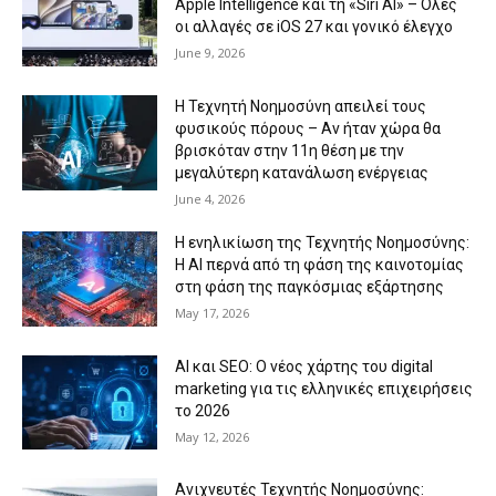
Apple Intelligence και τη «Siri AI» – Όλες
οι αλλαγές σε iOS 27 και γονικό έλεγχο
June 9, 2026
Η Τεχνητή Νοημοσύνη απειλεί τους
φυσικούς πόρους – Αν ήταν χώρα θα
βρισκόταν στην 11η θέση με την
μεγαλύτερη κατανάλωση ενέργειας
June 4, 2026
Η ενηλικίωση της Τεχνητής Νοημοσύνης:
Η AI περνά από τη φάση της καινοτομίας
στη φάση της παγκόσμιας εξάρτησης
May 17, 2026
AI και SEO: Ο νέος χάρτης του digital
marketing για τις ελληνικές επιχειρήσεις
το 2026
May 12, 2026
Ανιχνευτές Τεχνητής Νοημοσύνης: