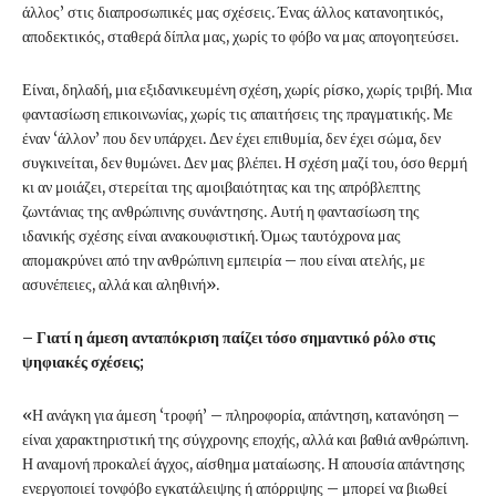
άλλος’ στις διαπροσωπικές μας σχέσεις. Ένας άλλος κατανοητικός,
αποδεκτικός, σταθερά δίπλα μας, χωρίς το φόβο να μας απογοητεύσει.
Είναι, δηλαδή, μια εξιδανικευμένη σχέση, χωρίς ρίσκο, χωρίς τριβή. Μια
φαντασίωση επικοινωνίας, χωρίς τις απαιτήσεις της πραγματικής. Με
έναν ‘άλλον’ που δεν υπάρχει. Δεν έχει επιθυμία, δεν έχει σώμα, δεν
συγκινείται, δεν θυμώνει. Δεν μας βλέπει. Η σχέση μαζί του, όσο θερμή
κι αν μοιάζει, στερείται της αμοιβαιότητας και της απρόβλεπτης
ζωντάνιας της ανθρώπινης συνάντησης. Αυτή η φαντασίωση της
ιδανικής σχέσης είναι ανακουφιστική. Όμως ταυτόχρονα μας
απομακρύνει από την ανθρώπινη εμπειρία – που είναι ατελής, με
ασυνέπειες, αλλά και αληθινή».
– Γιατί η άμεση ανταπόκριση παίζει τόσο σημαντικό ρόλο στις
ψηφιακές σχέσεις;
«Η ανάγκη για άμεση ‘τροφή’ – πληροφορία, απάντηση, κατανόηση –
είναι χαρακτηριστική της σύγχρονης εποχής, αλλά και βαθιά ανθρώπινη.
Η αναμονή προκαλεί άγχος, αίσθημα ματαίωσης. Η απουσία απάντησης
ενεργοποιεί τονφόβο εγκατάλειψης ή απόρριψης – μπορεί να βιωθεί