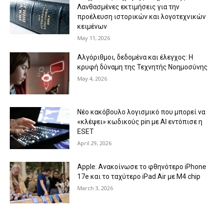
Λανθασμένες εκτιμήσεις για την
προέλευση ιστορικών και λογοτεχνικών
κειμένων
May 11, 2026
Αλγόριθμοι, δεδομένα και έλεγχος: Η
κρυφή δύναμη της Τεχνητής Νοημοσύνης
May 4, 2026
Νέο κακόβουλο λογισμικό που μπορεί να
«κλέψει» κωδικούς pin με AI εντόπισε η
ESET
April 29, 2026
Apple: Ανακοίνωσε το φθηνότερο iPhone
17e και το ταχύτερο iPad Air με Μ4 chip
March 3, 2026