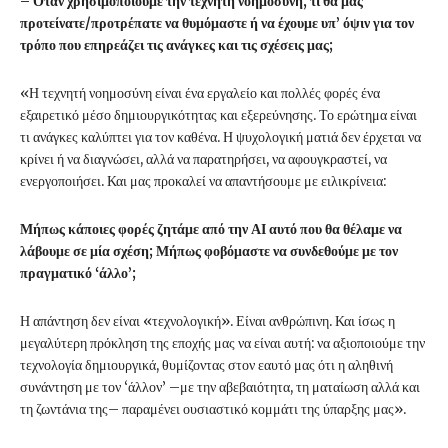
– Όταν χρησιμοποιούμε την τεχνητή νοημοσύνη, τι θα μας
προτείνατε/προτρέπατε να θυμόμαστε ή να έχουμε υπ’ όψιν για τον
τρόπο που επηρεάζει τις ανάγκες και τις σχέσεις μας;
«Η τεχνητή νοημοσύνη είναι ένα εργαλείο και πολλές φορές ένα
εξαιρετικό μέσο δημιουργικότητας και εξερεύνησης. Το ερώτημα είναι
τι ανάγκες καλύπτει για τον καθένα. Η ψυχολογική ματιά δεν έρχεται να
κρίνει ή να διαγνώσει, αλλά να παρατηρήσει, να αφουγκραστεί, να
ενεργοποιήσει. Και μας προκαλεί να απαντήσουμε με ειλικρίνεια:
Μήπως κάποιες φορές ζητάμε από την ΑΙ αυτό που θα θέλαμε να
λάβουμε σε μία σχέση; Μήπως φοβόμαστε να συνδεθούμε με τον
πραγματικό ‘άλλο’;
Η απάντηση δεν είναι «τεχνολογική». Είναι ανθρώπινη. Και ίσως η
μεγαλύτερη πρόκληση της εποχής μας να είναι αυτή: να αξιοποιούμε την
τεχνολογία δημιουργικά, θυμίζοντας στον εαυτό μας ότι η αληθινή
συνάντηση με τον ‘άλλον’ –με την αβεβαιότητα, τη ματαίωση αλλά και
τη ζωντάνια της– παραμένει ουσιαστικό κομμάτι της ύπαρξης μας».