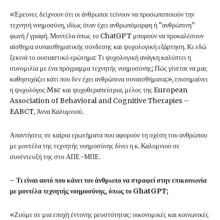
«Έρευνες δείχνουν ότι οι άνθρωποι τείνουν να προσωποποιούν την
τεχνητή νοημοσύνη, ιδίως όταν έχει ανθρωπόμορφη ή “ανθρώπινη”
φωνή / γραφή. Μοντέλα όπως το ChatGPT μπορούν να προκαλέσουν
αίσθημα συναισθηματικής σύνδεσης και ψυχολογική εξάρτηση. Κι εδώ
ξεκινά το ουσιαστικό ερώτημα: Τι ψυχολογική ανάγκη καλύπτει η
συνομιλία με ένα πρόγραμμα τεχνητής νοημοσύνης; Πώς γίνεται να μας
καθησυχάζει κάτι που δεν έχει ανθρώπινα συναισθήματα;», επισημαίνει
η ψυχολόγος Msc και ψυχοθεραπεύτρια, μέλος της European
Association of Behavioral and Cognitive Therapies –
EABCT, Άννα Καλυμνιού.
Απαντήσεις σε καίρια ερωτήματα που αφορούν τη σχέση του ανθρώπου
με μοντέλα της τεχνητής νοημοσύνης δίνει η κ. Καλυμνιού σε
συνέντευξή της στο ΑΠΕ-ΜΠΕ.
– Τι είναι αυτό που κάνει τον άνθρωπο να στραφεί στην επικοινωνία
με μοντέλα τεχνητής νοημοσύνης, όπως το GhatGPT;
«Ζούμε σε μια εποχή έντονης ρευστότητας: οικονομικές και κοινωνικές