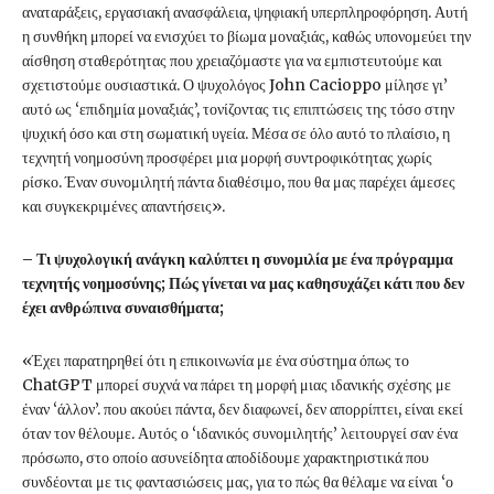
αναταράξεις, εργασιακή ανασφάλεια, ψηφιακή υπερπληροφόρηση. Αυτή
η συνθήκη μπορεί να ενισχύει το βίωμα μοναξιάς, καθώς υπονομεύει την
αίσθηση σταθερότητας που χρειαζόμαστε για να εμπιστευτούμε και
σχετιστούμε ουσιαστικά. Ο ψυχολόγος John Cacioppo μίλησε γι’
αυτό ως ‘επιδημία μοναξιάς’, τονίζοντας τις επιπτώσεις της τόσο στην
ψυχική όσο και στη σωματική υγεία. Μέσα σε όλο αυτό το πλαίσιο, η
τεχνητή νοημοσύνη προσφέρει μια μορφή συντροφικότητας χωρίς
ρίσκο. Έναν συνομιλητή πάντα διαθέσιμο, που θα μας παρέχει άμεσες
και συγκεκριμένες απαντήσεις».
– Τι ψυχολογική ανάγκη καλύπτει η συνομιλία με ένα πρόγραμμα
τεχνητής νοημοσύνης; Πώς γίνεται να μας καθησυχάζει κάτι που δεν
έχει ανθρώπινα συναισθήματα;
«Έχει παρατηρηθεί ότι η επικοινωνία με ένα σύστημα όπως το
ChatGPT μπορεί συχνά να πάρει τη μορφή μιας ιδανικής σχέσης με
έναν ‘άλλον’. που ακούει πάντα, δεν διαφωνεί, δεν απορρίπτει, είναι εκεί
όταν τον θέλουμε. Αυτός ο ‘ιδανικός συνομιλητής’ λειτουργεί σαν ένα
πρόσωπο, στο οποίο ασυνείδητα αποδίδουμε χαρακτηριστικά που
συνδέονται με τις φαντασιώσεις μας, για το πώς θα θέλαμε να είναι ‘ο