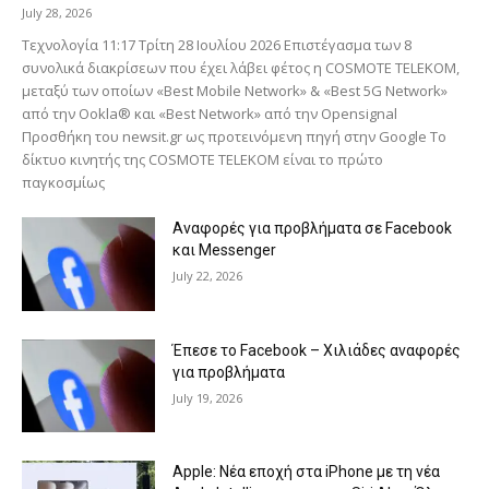
July 28, 2026
Τεχνολογία 11:17 Τρίτη 28 Ιουλίου 2026 Επιστέγασμα των 8
συνολικά διακρίσεων που έχει λάβει φέτος η COSMOTE TELEKOM,
μεταξύ των οποίων «Best Mobile Network» & «Best 5G Network»
από την Ookla® και «Best Network» από την Opensignal
Προσθήκη του newsit.gr ως προτεινόμενη πηγή στην Google Το
δίκτυο κινητής της COSMOTE TELEKOM είναι το πρώτο
παγκοσμίως
Αναφορές για προβλήματα σε Facebook
και Messenger
July 22, 2026
Έπεσε το Facebook – Χιλιάδες αναφορές
για προβλήματα
July 19, 2026
Apple: Νέα εποχή στα iPhone με τη νέα