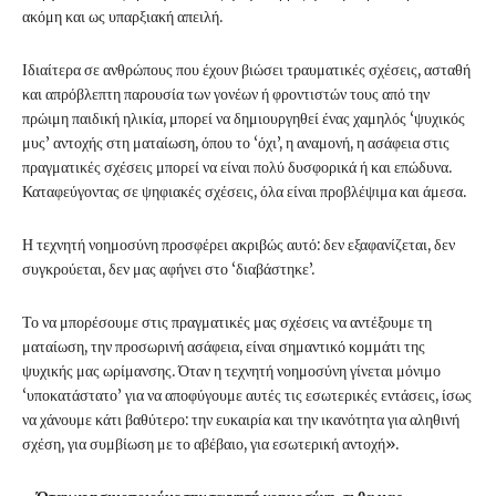
ακόμη και ως υπαρξιακή απειλή.
Ιδιαίτερα σε ανθρώπους που έχουν βιώσει τραυματικές σχέσεις, ασταθή
και απρόβλεπτη παρουσία των γονέων ή φροντιστών τους από την
πρώιμη παιδική ηλικία, μπορεί να δημιουργηθεί ένας χαμηλός ‘ψυχικός
μυς’ αντοχής στη ματαίωση, όπου το ‘όχι’, η αναμονή, η ασάφεια στις
πραγματικές σχέσεις μπορεί να είναι πολύ δυσφορικά ή και επώδυνα.
Καταφεύγοντας σε ψηφιακές σχέσεις, όλα είναι προβλέψιμα και άμεσα.
Η τεχνητή νοημοσύνη προσφέρει ακριβώς αυτό: δεν εξαφανίζεται, δεν
συγκρούεται, δεν μας αφήνει στο ‘διαβάστηκε’.
Το να μπορέσουμε στις πραγματικές μας σχέσεις να αντέξουμε τη
ματαίωση, την προσωρινή ασάφεια, είναι σημαντικό κομμάτι της
ψυχικής μας ωρίμανσης. Όταν η τεχνητή νοημοσύνη γίνεται μόνιμο
‘υποκατάστατο’ για να αποφύγουμε αυτές τις εσωτερικές εντάσεις, ίσως
να χάνουμε κάτι βαθύτερο: την ευκαιρία και την ικανότητα για αληθινή
σχέση, για συμβίωση με το αβέβαιο, για εσωτερική αντοχή».