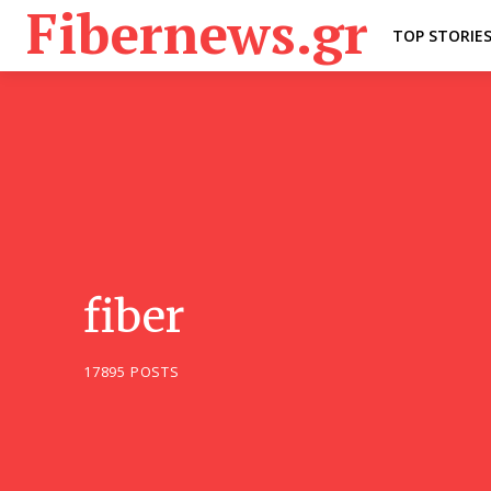
Fibernews.gr
TOP STORIE
fiber
17895 POSTS