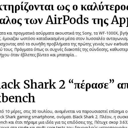
τηρίζονται ως ο καλύτερο
παλος των AirPods της Ap
τα και πραγματικά ασύρματα ακουστικά της Sony, τα WF-1000X, βγή
7, έμοιαζαν ωστόσο καταδικασμένα μέσα στον λυσσαλέο ανταγωνισμ
άσχοντας από τα συνήθη προβλήματα της πρώτης γενιάς των earbud
ύ τους. Πράγματα όπως οι συχνές διακοπές της σύνδεσης, καθυστερ
ήχου όταν έβλεπες βίντεο και μπαταρία…
lack Shark 2 “πέρασε” απ
kbench
πό 10 μέρες, στις 30 Ιουλίου, αναμένεται να παρουσιαστεί επίσημα 
ck Shark gaming smartphone, ονόματι Black Shark 2. Πλέον, η συσκ
ch και έτσι πήραμε μια ιδέα για τις επιδόσεις της. Πέτυχε σκορ 3.63
οιχα στα single και multi-core tests του δημοφιλούς μετροπρογράμ