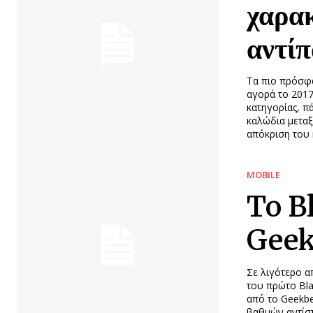
χαρακ
αντί
Τα πιο πρόσφα
αγορά το 201
κατηγορίας, π
καλώδια μεταξ
απόκριση του 
MOBILE
To B
Gee
Σε λιγότερο α
του πρώτο Bla
από το Geekben
βαθμών αντίστ