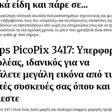
κά είδη και πάρε σε...
μεγαλύτερη ελληνική αλυσίδα πολυκαταστημάτων τεχνολογίας και ψυ
επιβραβεύσει τους πιο «επιμελείς» και ανυπόμονους επισκέπτες της
θέλουν να τακτοποιήσουν από νωρίς τις υποχρεώσεις τους και να 
ειαστούν τη νέα σχολική χρονιά, το μόνο που χρειάζεται είναι απλά
ο public.gr. Από σήμερα…
ips PicoPix 3417: Yπερφο
λέας, ιδανικός για να
λετε μεγάλη εικόνα από τι
ές συσκευές σας όπου και
κεστε
oPix 3417 είναι ένας πολύ μικρός και ιδιαίτερα ελαφρύς φορητός προβ