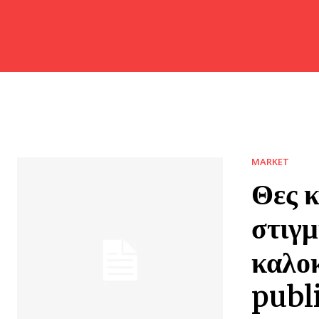
MARKET
Θες κ
στιγμ
καλοκ
publ