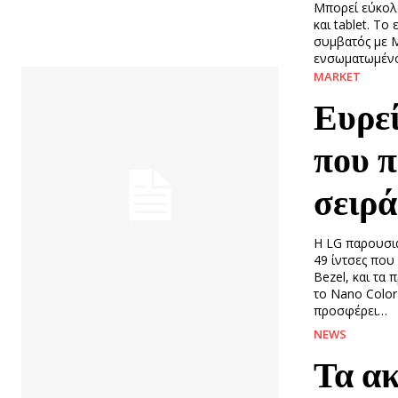
Μπορεί εύκολ
και tablet. Το
συμβατός με M
ενσωματωμένο
MARKET
Ευρεί
που π
σειρ
Η LG παρουσιά
49 ίντσες που
Bezel, και τα
το Nano Color
προσφέρει…
NEWS
Τα α