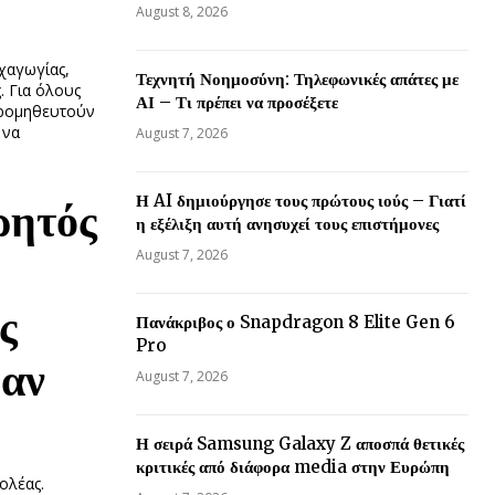
August 8, 2026
χαγωγίας,
Τεχνητή Νοημοσύνη: Τηλεφωνικές απάτες με
. Για όλους
ΑΙ – Τι πρέπει να προσέξετε
προμηθευτούν
 να
August 7, 2026
Η AI δημιούργησε τους πρώτους ιούς – Γιατί
ρητός
η εξέλιξη αυτή ανησυχεί τους επιστήμονες
August 7, 2026
ς
Πανάκριβος ο Snapdragon 8 Elite Gen 6
Pro
 αν
August 7, 2026
Η σειρά Samsung Galaxy Z αποσπά θετικές
κριτικές από διάφορα media στην Ευρώπη
ολέας.