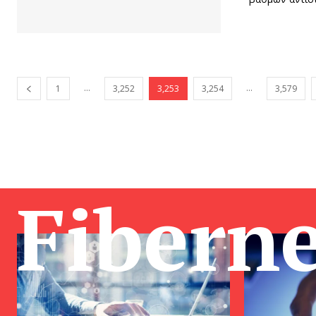
...
...
1
3,252
3,253
3,254
3,579
Fibern