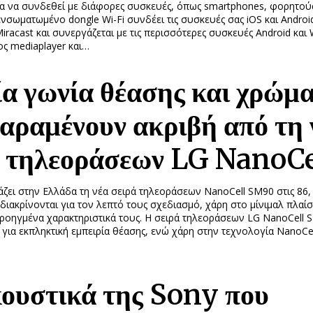
α να συνδεθεί με διάφορες συσκευές, όπως smartphones, φορητού
 ενσωματωμένο dongle Wi-Fi συνδέει τις συσκευές σας iOS και Android
iracast και συνεργάζεται με τις περισσότερες συσκευές Android και
ς mediaplayer και…
α γωνία θέασης και χρώμ
αραμένουν ακριβή από τη 
ά τηλεοράσεων LG NanoCe
ζει στην Ελλάδα τη νέα σειρά τηλεοράσεων NanoCell SM90 στις 86, 
 διακρίνονται για τον λεπτό τους σχεδιασμό, χάρη στο μίνιμαλ πλαί
 προηγμένα χαρακτηριστικά τους. Η σειρά τηλεοράσεων LG NanoCell 
 για εκπληκτική εμπειρία θέασης, ενώ χάρη στην τεχνολογία NanoCe
κουστικά της Sony που