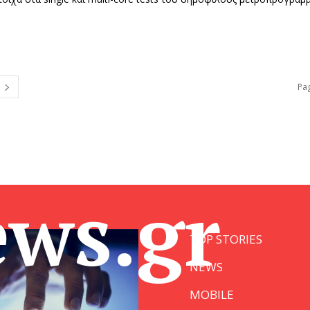
Pag
ews.gr
TOP STORIES
NEWS
MOBILE