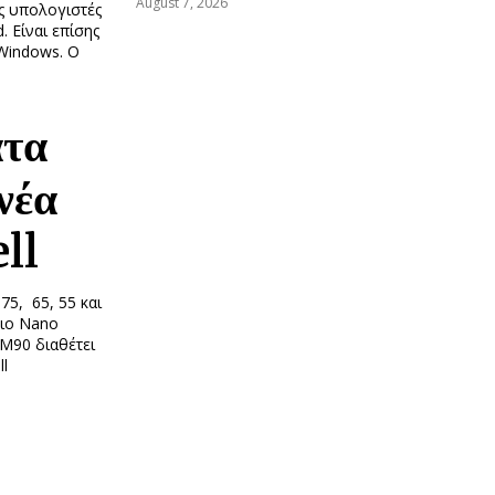
August 7, 2026
ς υπολογιστές
. Είναι επίσης
 Windows. Ο
ατα
νέα
ll
75, 65, 55 και
σιο Nano
SM90 διαθέτει
ll