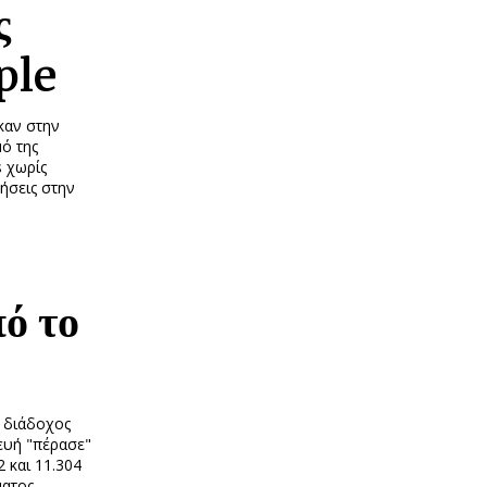
ς
ple
καν στην
ό της
s χωρίς
ήσεις στην
ό το
ο διάδοχος
ευή "πέρασε"
2 και 11.304
ματος,…