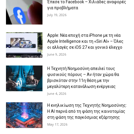
Έπεσε το Facebook – Χιλιάδες αναφορές
για προβλήματα
July 19, 2026
Apple: Νέα εποχή στα iPhone με τη νέα
Apple Intelligence και τη «Siri AI» – Όλες
οι αλλαγές σε iOS 27 και γονικό έλεγχο
June 9, 2026
Η Τεχνητή Νοημοσύνη απειλεί τους
φυσικούς πόρους – Αν ήταν χώρα θα
βρισκόταν στην 11η θέση με την
μεγαλύτερη κατανάλωση ενέργειας
June 4, 2026
Η ενηλικίωση της Τεχνητής Νοημοσύνης:
Η AI περνά από τη φάση της καινοτομίας
στη φάση της παγκόσμιας εξάρτησης
May 17, 2026