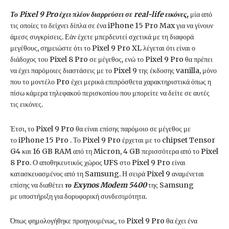
Το Pixel 9 Pro έχει πλέον διαρρεύσει σε real-life εικόνες,
μία από
τις οποίες το δείχνει δίπλα σε ένα iPhone 15 Pro Max για να γίνουν
άμεσς συγκρίσεις. Εάν έχετε μπερδευτεί σχετικά με τη διαφορά
μεγέθους, σημειώστε ότι το Pixel 9 Pro XL λέγεται ότι είναι ο
διάδοχος του Pixel 8 Pro σε μέγεθος, ενώ το Pixel 9 Pro θα πρέπει
να έχει παρόμοιες διαστάσεις με το Pixel 9 της έκδοσης vanilla, μόνο
που το μοντέλο Pro έχει μερικά επιπρόσθετα χαρακτηριστικά όπως η
πίσω κάμερα τηλεφακού περισκοπίου που μπορείτε να δείτε σε αυτές
τις εικόνες.
Έτσι, το Pixel 9 Pro θα είναι επίσης παρόμοιο σε μέγεθος με
το iPhone 15 Pro . Το Pixel 9 Pro έρχεται με το chipset Tensor
G4 και 16 GB RAM από τη Micron, 4 GB περισσότερα από το Pixel
8 Pro. Ο αποθηκευτικός χώρος UFS στο Pixel 9 Pro είναι
κατασκευασμένος από τη Samsung. Η σειρά Pixel 9 αναμένεται
επίσης να διαθέτει
το Exynos Modem 5400
της Samsung
με υποστήριξη για δορυφορική συνδεσιμότητα.
Όπως φημολογήθηκε προηγουμένως, το Pixel 9 Pro θα έχει ένα