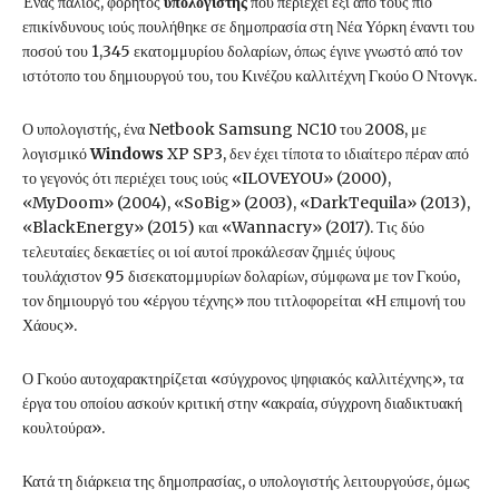
Ένας παλιός, φορητός
υπολογιστής
που περιέχει έξι από τους πιο
επικίνδυνους ιούς πουλήθηκε σε δημοπρασία στη Νέα Υόρκη έναντι του
ποσού του 1,345 εκατομμυρίου δολαρίων, όπως έγινε γνωστό από τον
ιστότοπο του δημιουργού του, του Κινέζου καλλιτέχνη Γκούο Ο Ντονγκ.
Ο υπολογιστής, ένα Netbook Samsung NC10 του 2008, με
λογισμικό
Windows
XP SP3, δεν έχει τίποτα το ιδιαίτερο πέραν από
το γεγονός ότι περιέχει τους ιούς «ILOVEYOU» (2000),
«MyDoom» (2004), «SoBig» (2003), «DarkTequila» (2013),
«BlackEnergy» (2015) και «Wannacry» (2017). Τις δύο
τελευταίες δεκαετίες οι ιοί αυτοί προκάλεσαν ζημιές ύψους
τουλάχιστον 95 δισεκατομμυρίων δολαρίων, σύμφωνα με τον Γκούο,
τον δημιουργό του «έργου τέχνης» που τιτλοφορείται «Η επιμονή του
Χάους».
Ο Γκούο αυτοχαρακτηρίζεται «σύγχρονος ψηφιακός καλλιτέχνης», τα
έργα του οποίου ασκούν κριτική στην «ακραία, σύγχρονη διαδικτυακή
κουλτούρα».
Κατά τη διάρκεια της δημοπρασίας, ο υπολογιστής λειτουργούσε, όμως