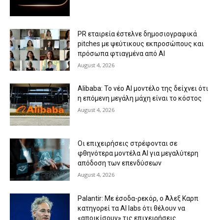
PR εταιρεία έστελνε δημοσιογραφικά
pitches με ψεύτικους εκπροσώπους και
πρόσωπα φτιαγμένα από AI
August 4, 2026
Alibaba: Το νέο AI μοντέλο της δείχνει ότι
η επόμενη μεγάλη μάχη είναι το κόστος
August 4, 2026
Οι επιχειρήσεις στρέφονται σε
φθηνότερα μοντέλα AI για μεγαλύτερη
απόδοση των επενδύσεων
August 4, 2026
Palantir: Με έσοδα-ρεκόρ, ο Άλεξ Καρπ
κατηγορεί τα AI labs ότι θέλουν να
«αποικίσουν» τις επιχειρήσεις