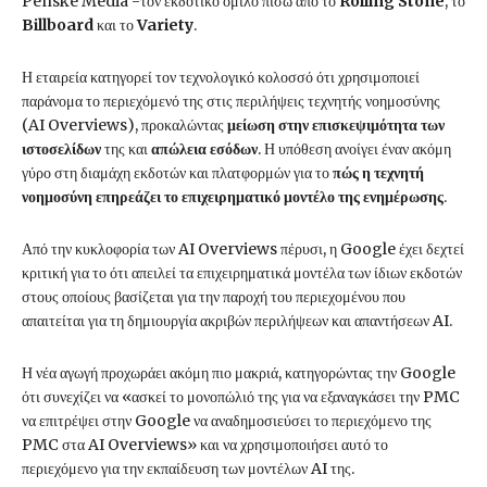
Penske Media -τον εκδοτικό όμιλο πίσω από το
Rolling Stone
, το
Billboard
και το
Variety
.
Η εταιρεία κατηγορεί τον τεχνολογικό κολοσσό ότι χρησιμοποιεί
παράνομα το περιεχόμενό της στις περιλήψεις τεχνητής νοημοσύνης
(AI Overviews), προκαλώντας
μείωση στην επισκεψιμότητα των
ιστοσελίδων
της και
απώλεια εσόδων
. Η υπόθεση ανοίγει έναν ακόμη
γύρο στη διαμάχη εκδοτών και πλατφορμών για το
πώς η τεχνητή
νοημοσύνη επηρεάζει το επιχειρηματικό μοντέλο της ενημέρωσης
.
Από την κυκλοφορία των AI Overviews πέρυσι, η Google έχει δεχτεί
κριτική για το ότι απειλεί τα επιχειρηματικά μοντέλα των ίδιων εκδοτών
στους οποίους βασίζεται για την παροχή του περιεχομένου που
απαιτείται για τη δημιουργία ακριβών περιλήψεων και απαντήσεων AI.
Η νέα αγωγή προχωράει ακόμη πιο μακριά, κατηγορώντας την Google
ότι συνεχίζει να «ασκεί το μονοπώλιό της για να εξαναγκάσει την PMC
να επιτρέψει στην Google να αναδημοσιεύσει το περιεχόμενο της
PMC στα AI Overviews» και να χρησιμοποιήσει αυτό το
περιεχόμενο για την εκπαίδευση των μοντέλων AI της.