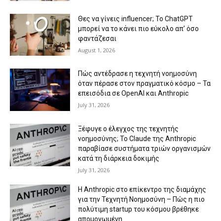
Θες να γίνεις influencer; Το ChatGPT
μπορεί να το κάνει πιο εύκολο απ’ όσο
φαντάζεσαι
August 1, 2026
Πώς αντέδρασε η τεχνητή νοημοσύνη
όταν πέρασε στον πραγματικό κόσμο – Τα
επεισόδια σε OpenAI και Anthropic
July 31, 2026
Ξέφυγε ο έλεγχος της τεχνητής
νοημοσύνης; Το Claude της Anthropic
παραβίασε συστήματα τριών οργανισμών
κατά τη διάρκεια δοκιμής
July 31, 2026
Η Anthropic στο επίκεντρο της διαμάχης
για την Τεχνητή Νοημοσύνη – Πώς η πιο
πολύτιμη startup του κόσμου βρέθηκε
απομονωμένη