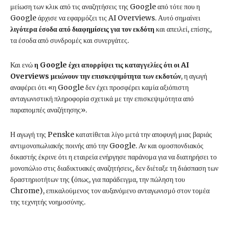
μείωση των κλικ από τις αναζητήσεις της Google από τότε που η
Google άρχισε να εφαρμόζει τις AI Overviews. Αυτό σημαίνει
λιγότερα έσοδα από διαφημίσεις για τον εκδότη
και απειλεί, επίσης,
τα έσοδα από συνδρομές και συνεργάτες.
Και ενώ
η Google έχει απορρίψει τις καταγγελίες ότι οι AI
Overviews μειώνουν την επισκεψιμότητα των εκδοτών
, η αγωγή
αναφέρει ότι «η Google δεν έχει προσφέρει καμία αξιόπιστη
ανταγωνιστική πληροφορία σχετικά με την επισκεψιμότητα από
παραπομπές αναζήτησης».
Η αγωγή της Penske κατατίθεται λίγο μετά την αποφυγή μιας βαριάς
αντιμονοπωλιακής ποινής από την Google. Αν και ομοσπονδιακός
δικαστής έκρινε ότι η εταιρεία ενήργησε παράνομα για να διατηρήσει το
μονοπώλιο στις διαδικτυακές αναζητήσεις, δεν διέταξε τη διάσπαση των
δραστηριοτήτων της (όπως, για παράδειγμα, την πώληση του
Chrome), επικαλούμενος τον αυξανόμενο ανταγωνισμό στον τομέα
της τεχνητής νοημοσύνης.