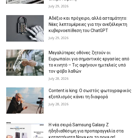
July 29, 2026
Αδέξιο και πρόχειρο, αλλά ασταμάτητο:
Νέες λεπτομέρειες για την ανεξέλεγκτη
κυβερνοεπίθεση του ChatGPT
July 29, 2026
Μεγαλύτερες οθόνες ζητούν οι
Ευρωπαίοι για σημαντικές εργασίες από
το κινητό – Τις αφήνουν ημιτελείς υπό
τον φόβο λαθών
July 28, 2026
Content is king: Ο σωστός φωτογραφικός
εξοπλισμός κάνει τη διαφορά
July 28, 2026
Η νέα σειρά Samsung Galaxy Ζ
ήδηδιαθέσιμη για προπαραγγελία στα
καταστήματα Nova και το nova.gr!