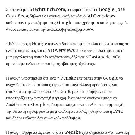
Σύμφωνα με το techrunch.com, ο εκπρόσωπος της Google, José
Castañeda, δήλωσε σε ανακοίνωσή του ότι οι AI Overviews
καθιστούν την αναζήτηση της Google «πιο χρήσιμη» και δημιουργούν
«νέες ευκαιρίες για την ανακάλυψη περιεχομένου».
«Κάθε μέρα, η Google στέλνει δισεκατομμύρια κλικ σε ιστότοπους σε
όλο το διαδίκτυο, και οι AI Overviews στέλνουν επισκεψιμότητα σε
μια μεγαλύτερη ποικιλία ιστότοπων», δήλωσε ο Castañeda. «Θα
αμυνθούμε ενάντια σε αυτές τις αβάσιμες αξιώσεις».
Η αγωγή υποστηρίζει ότι, ενώ η Penske επιτρέπει στην Google να
ανιχνεύει τους ιστότοπούς της σε μια «ανταλλαγή πρόσβασης για
επισκεψιμότητα» που αποτελεί «τη θεμελιώδη συμφωνία που
υποστηρίζει την παραγωγή περιεχομένου για το ανοιχτό εμπορικό
Διαδίκτυο», η Google πρόσφατα «άρχισε να συνδέει τη συμμετοχή
της σε αυτή τη συμφωνία με μια άλλη συναλλαγή στην οποία η PMC
και άλλοι εκδότες δεν συναινούν πρόθυμα».
Η αγωγή ισχυρίζεται, επίσης, ότι η Penske έχει σημειώσει «σημαντική