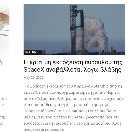
INTERNET
ή
Η κρίσιμη εκτόξευση πυραύλου της
SpaceX αναβάλλεται λόγω βλάβης
May 22, 2026
Η δωδέκατη εκτόξευση του πυραύλου Starship από τη
SpaceX, που ήταν προγραμματισμένη για την Πέμπτη
 του
από το Τέξας, αναβλήθηκε, με την εταιρεία να σχεδιάζει
ων
νέα προσπάθεια για τη δοκιμαστική πτήση την
Παρασκευή. ΔΙΑΦΉΜΙΣΗ ΔΙΑΦΉΜΙΣΗ Αυτό συμβαίνει
ogy
μόλις μία ημέρα αφότου η SpaceX γνωστοποίησε ότι
τή
εργάζεται για την είσοδό της στο χρηματιστήριο. Αυτή
αναμένεται ευρέως να