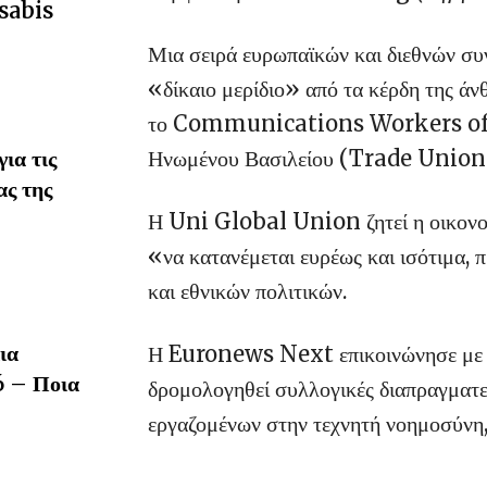
sabis
Μια σειρά ευρωπαϊκών και διεθνών συ
«δίκαιο μερίδιο» από τα κέρδη της άν
το Communications Workers of Am
Ηνωμένου Βασιλείου (Trade Unio
ια τις
ας της
Η Uni Global Union ζητεί η οικονομ
«να κατανέμεται ευρέως και ισότιμα,
και εθνικών πολιτικών.
ια
Η Euronews Next επικοινώνησε με αυ
6 – Ποια
δρομολογηθεί συλλογικές διαπραγματεύ
εργαζομένων στην τεχνητή νοημοσύνη,