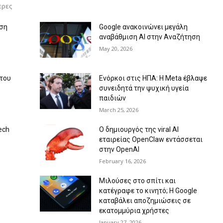
ερες
ηση
Google ανακοινώνει μεγάλη
αναβάθμιση AI στην Αναζήτηση
May 20, 2026
 του
Ενόρκοι στις ΗΠΑ: Η Meta έβλαψε
συνειδητά την ψυχική υγεία
παιδιών
March 25, 2026
ech
Ο δημιουργός της viral AI
εταιρείας OpenClaw εντάσσεται
στην OpenAI
February 16, 2026
Μιλούσες στο σπίτι και
κατέγραφε το κινητό; Η Google
καταβάλει αποζημιώσεις σε
εκατομμύρια χρήστες
January 27, 2026