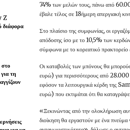
74% των μελών τους, πάνω από 60.00
έβαλε τέλος σε 18ήμερη απεργιακή κιν
y Z
ό διάφορα
Στο πλαίσιο της συμφωνίας, οι εργαζ
απόδοσης ίσο με το 10,5% των κερδών τ
σύμφωνα με το κορεατικό πρακτορεί
 στο
Οι καταβολές των μπόνους θα μπορού
 για τη
ευρώ) για περισσότερους από 28.000 ε
αγγίζουν
εφόσον τα λειτουργικά κέρδη της Sam
ευρώ) που εκτιμάται ότι θα καταγράψ
«Ξεκινώντας από την ολοκλήρωση αυτή
διοίκηση θα εργαστούν με ένα πνεύμα 
ερνήσεις
ανταγωνιστικότητα», δήλωσε ο αντι
ημα για να