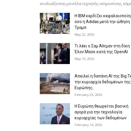
συνδυάζοντας μοντέλα τεχνητής νοημοσύνης, κάμ
Η IBM κερδίζει κεφαλαιοποί
όσο η Adidas μετά την ώθηση
Τραμπ
May 22, 2026
Τι λέει ο Σαμ Άλτμαν στη δίκη
Έλον Μασκ κατά της OpenAI
May 13, 2026
Απειλεί η δαπάνη ΑΙ της Big T
την κυριαρχία δεδομένων της
Ευρώπης;
February 23, 2026
Η Ευρώπη θεωρείται βασική
αγορά για την τεχνολογία
κυριαρχίας των δεδομένων
February 16, 2026