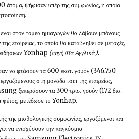
0 άτομα, ψήφισαν υπέρ της συμφωνίας, η οποία
ητοποίηση.
όμενοι στον τομέα ημιαγωγών θα λάβουν μπόνους
ης εταιρείας, το οποίο θα καταβληθεί σε μετοχές,
ο ειδήσεων Yonhap
(πηγή στα Αγγλικά)
.
σαν να φτάσουν τα 600 εκατ. γουόν (346.750
ργαζόμενους στη μονάδα τσιπ της εταιρείας,
sung ξεπεράσουν τα 300 τρισ. γουόν (172 δισ.
ει φέτος, μετέδωσε το Yonhap.
ς της μισθολογικής συμφωνίας, εργαζόμενοι και
για να ενισχύσουν την παγκόσμια
πρόεδρος της Samsung Electronics, Γέο