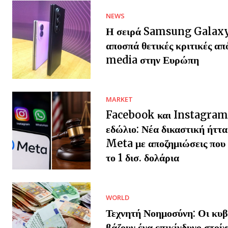
NEWS
Η σειρά Samsung Galax
αποσπά θετικές κριτικές απ
media στην Ευρώπη
MARKET
Facebook και Instagram
εδώλιο: Νέα δικαστική ήττα
Meta με αποζημιώσεις που 
το 1 δισ. δολάρια
WORLD
Τεχνητή Νοημοσύνη: Οι κυβ
βάζουν ένα επικίνδυνο στοίχ