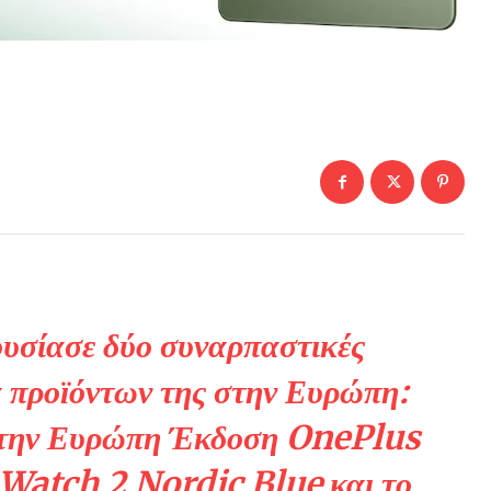
σίασε δύο συναρπαστικές
ά προϊόντων της στην Ευρώπη:
α την Ευρώπη Έκδοση OnePlus
Watch 2 Nordic Blue και το