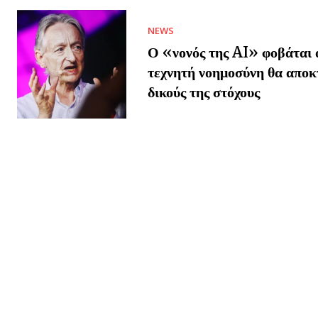
NEWS
Ο «νονός της AI» φοβάται ό
τεχνητή νοημοσύνη θα αποκ
δικούς της στόχους