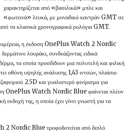
χαρακτηρίζεται από «βασιλικά» μπλε και
«φωτεινά» λευκά, με μοναδικό καντράν GMT σε
τι από τα κλασικά χρονογραφικά ρολόγια GMT.
πτομέρεια, η έκδοση OnePlus Watch 2 Nordic
 δερμάτινο λουράκι, συνδυάζοντας ειδικά
έρμα, τα οποία προσδίδουν μια πολυτελή και φιλική
έτει οθόνη υψηλής ανάλυσης 1,43 ιντσών, πλαίσιο
αφειριού 2.5D και γυαλιστερό φινίρισμα για
κδοση OnePlus Watch Nordic Blue φαίνεται πλέον
ή εκδοχή της, η οποία έχει γίνει γνωστή για τα
 2 Nordic Blue τροφοδοτείται από διπλό