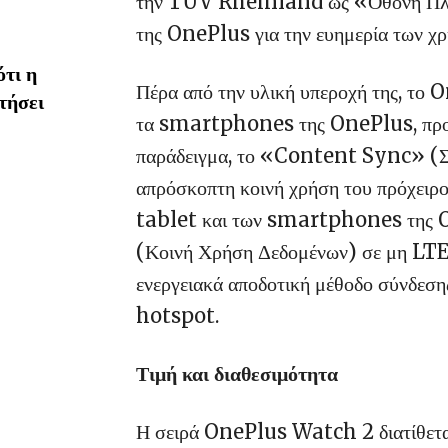
την TÜV Rheinland ως «Οθόνη Πλήρ
της OnePlus για την ευημερία των χ
τι η
Πέρα από την υλική υπεροχή της, το
τήσει
τα smartphones της OnePlus, προσφέ
παράδειγμα, το «Content Sync» (Συγ
απρόσκοπτη κοινή χρήση του πρόχειρο
tablet και των smartphones της 
(Κοινή Χρήση Δεδομένων) σε μη LTE μ
ενεργειακά αποδοτική μέθοδο σύνδεσης
hotspot.
Τιμή και διαθεσιμότητα
Η σειρά OnePlus Watch 2 διατίθεται