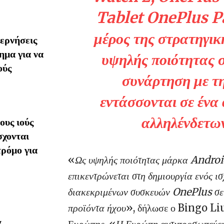
Tablet OnePlus Pad
μέρος της στρατηγι
ερνήσεις
ημα για να
υψηλής ποιότητας 
ούς
συνάρτηση με τη
εντάσσονται σε έν
αλληλένδετω
υς ιούς
σχονται
τρόμο για
«
Ως υψηλής ποιότητας μάρκα Android
επικεντρώνεται στη δημιουργία ενός ι
διακεκριμένων συσκευών OnePlus σε
προϊόντα ήχου
», δήλωσε ο Bingo Li
Ευρώπης. «
Η Ευρώπη αντιπροσωπεύει μ