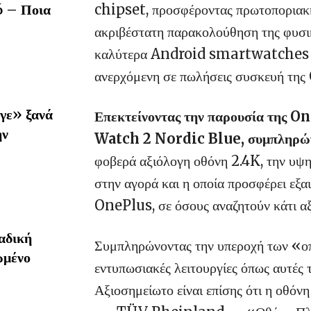
chipset, προσφέροντας πρωτοποριακή
6 – Ποια
ακριβέστατη παρακολούθηση της φυσικ
καλύτερα Android smartwatches της
ανερχόμενη σε πωλήσεις συσκευή της
γε» ξανά
Επεκτείνοντας την παρουσία της 
ην
Watch 2 Nordic Blue, συμπληρώ
φοβερά αξιόλογη οθόνη 2.4K, την υψη
στην αγορά και η οποία προσφέρει εξα
OnePlus, σε όσους αναζητούν κάτι αξι
αδική
Συμπληρώνοντας την υπεροχή των «ο
ωμένο
εντυπωσιακές λειτουργίες όπως αυτ
Αξιοσημείωτο είναι επίσης ότι η οθό