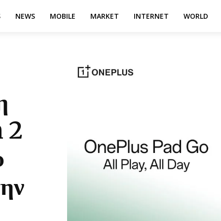
S
NEWS
MOBILE
MARKET
INTERNET
WORLD
η
 2
υ
ην