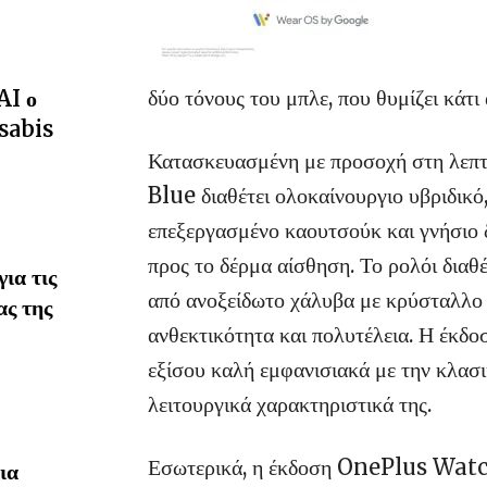
δύο τόνους του μπλε, που θυμίζει κά
AI ο
sabis
Κατασκευασμένη με προσοχή στη λε
Blue διαθέτει ολοκαίνουργιο υβριδικό,
επεξεργασμένο καουτσούκ και γνήσιο δ
προς το δέρμα αίσθηση. Το ρολόι διαθ
ια τις
από ανοξείδωτο χάλυβα με κρύσταλλο ζ
ας της
ανθεκτικότητα και πολυτέλεια. Η έ
εξίσου καλή εμφανισιακά με την κλασικ
λειτουργικά χαρακτηριστικά της.
Εσωτερικά, η έκδοση OnePlus Watch
ια