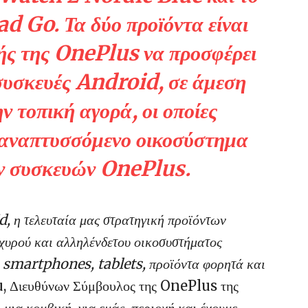
 Go. Τα δύο προϊόντα είναι
κής της OnePlus να προσφέρει
συσκευές Android, σε άμεση
ν τοπική αγορά, οι οποίες
α αναπτυσσόμενο οικοσύστημα
ν συσκευών OnePlus.
, η τελευταία μας στρατηγική προϊόντων
σχυρού και αλληλένδετου οικοσυστήματος
 smartphones, tablets, προϊόντα φορητά και
u, Διευθύνων Σύμβουλος της OnePlus της
ια κομβική, για εμάς, περιοχή και έχουμε