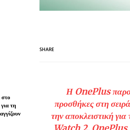
SHARE
Η OnePlus παρου
 στο
προσθήκες στη σειρ
 για τη
αγγίζουν
την αποκλειστική γι
Watch 2, OnePlus 