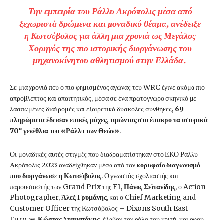
Την εμπειρία του Ράλλυ Ακρόπολις μέσα από
ξεχωριστά δρώμενα και μοναδικό θέαμα, ανέδειξε
η Κωτσόβολος για άλλη μια χρονιά ως Μεγάλος
Χορηγός της πιο ιστορικής διοργάνωσης του
μηχανοκίνητου αθλητισμού στην Ελλάδα.
Σε μια χρονιά που ο πιο φημισμένος αγώνας του WRC έγινε ακόμα πιο
απρόβλεπτος και απαιτητικός, μέσα σε ένα πρωτόγνωρο σκηνικό με
λασπωμένες διαδρομές και εξαιρετικά δύσκολες συνθήκες,
69
πληρώματα έδωσαν επικές μάχες, τιμώντας στο έπακρο τα ιστορικά
α
70
γενέθλια του «Ράλλυ των Θεών»
.
Οι μοναδικές αυτές στιγμές που διαδραματίστηκαν στο ΕΚΟ Ράλλυ
Ακρόπολις 2023 αναδείχθηκαν μέσα από τον
κορυφαίο διαγωνισμό
που διοργάνωσε η Κωτσόβολος
. Ο γνωστός σχολιαστής και
παρουσιαστής των Grand Prix της F1,
Πάνος Σεϊτανίδης
, ο Action
Photographer,
Άλεξ Γρυμάνης
, και ο Chief Marketing and
Customer Officer της Κωτσόβολος – Dixons South East
Europe,
Κώστας Σταματάκης
, έλαβαν τον ρόλο του κριτή, και αφού