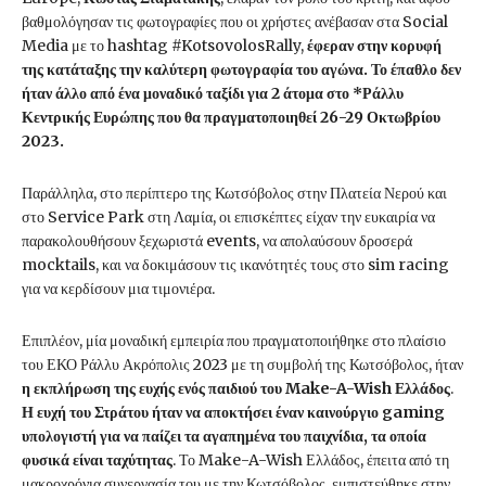
βαθμολόγησαν τις φωτογραφίες που οι χρήστες ανέβασαν στα Social
Media με το hashtag #KotsovolosRally,
έφεραν στην κορυφή
της κατάταξης την καλύτερη φωτογραφία του αγώνα. Το έπαθλο δεν
ήταν άλλο από ένα μοναδικό ταξίδι για 2 άτομα στο *Ράλλυ
Κεντρικής Ευρώπης που θα πραγματοποιηθεί 26-29 Οκτωβρίου
2023.
Παράλληλα, στο περίπτερο της Κωτσόβολος στην Πλατεία Νερού και
στο Service Park στη Λαμία, οι επισκέπτες είχαν την ευκαιρία να
παρακολουθήσουν ξεχωριστά events, να απολαύσουν δροσερά
mocktails, και να δοκιμάσουν τις ικανότητές τους στο sim racing
για να κερδίσουν μια τιμονιέρα.
Επιπλέον, μία μοναδική εμπειρία που πραγματοποιήθηκε στο πλαίσιο
του ΕΚΟ Ράλλυ Ακρόπολις 2023 με τη συμβολή της Κωτσόβολος, ήταν
η εκπλήρωση της ευχής ενός παιδιού του Make-A-Wish Ελλάδος
.
Η ευχή του Στράτου ήταν να αποκτήσει έναν καινούργιο gaming
υπολογιστή για να παίζει τα αγαπημένα του παιχνίδια, τα οποία
φυσικά είναι ταχύτητας
. Το Make-A-Wish Ελλάδος, έπειτα από τη
μακροχρόνια συνεργασία του με την Κωτσόβολος, εμπιστεύθηκε στην