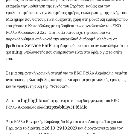
εταιρεία την υιοθέτηση της ευχής του Στράτου, καθώς και τον
εμπλουτισμό και τον σχεδιασμό της ημέρας εκπλήρωσης της ευχής του.
Μία ημέρα που θα του μείνει αξέχαστη, χάρη στη μοναδική εμπειρία που
του χάρισε η Κωτσόβολος με τη βοήθεια των συντελεστών του ΕΚΟ
Ράλλυ Ακρόπολις 2023. Έτσι, ο Στράτος είχε την ευκαιρία να
παρακολουθήσει από κοντά την υπερειδική διαδρομή, αλλά και να
βρεθεί στο Service Park στη Λαμία, όπου και του ανακοινώθηκε ότι ο
gaming υπολογιστής που ονειρευόταν είναι στο δρόμο για το σπίτι
του.
Σε μια σημαντική χρονική στιγμή για το ΕΚΟ Ράλλυ Ακρόπολις, γεμάτη
ανατροπές, η Κωτσόβολος κατάφερε να προσφέρει μοναδικές εμπειρίες
και να γράψει τη δική της «ιστορία».
Δείτε τα highlights από τη φετινή ιστορική διοργάνωση του ΕΚΟ
Ράλλυ Ακρόπολις εδώ: https://bit.ly/3Pl6Mio
*Το Ράλλυ Κεντρικής Ευρώπης διεξάγεται στην Αυστρία, Τσεχία και
Γερμανία το διάστημα 26.10-29.10.2023 και διοργανώνεται από τον