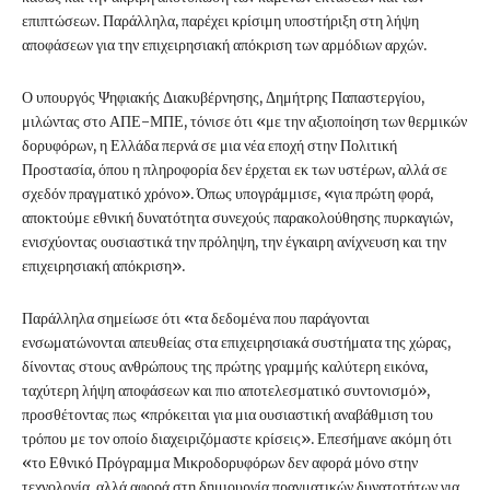
επιπτώσεων. Παράλληλα, παρέχει κρίσιμη υποστήριξη στη λήψη
αποφάσεων για την επιχειρησιακή απόκριση των αρμόδιων αρχών.
Ο υπουργός Ψηφιακής Διακυβέρνησης, Δημήτρης Παπαστεργίου,
μιλώντας στο ΑΠΕ-ΜΠΕ, τόνισε ότι «με την αξιοποίηση των θερμικών
δορυφόρων, η Ελλάδα περνά σε μια νέα εποχή στην Πολιτική
Προστασία, όπου η πληροφορία δεν έρχεται εκ των υστέρων, αλλά σε
σχεδόν πραγματικό χρόνο». Όπως υπογράμμισε, «για πρώτη φορά,
αποκτούμε εθνική δυνατότητα συνεχούς παρακολούθησης πυρκαγιών,
ενισχύοντας ουσιαστικά την πρόληψη, την έγκαιρη ανίχνευση και την
επιχειρησιακή απόκριση».
Παράλληλα σημείωσε ότι «τα δεδομένα που παράγονται
ενσωματώνονται απευθείας στα επιχειρησιακά συστήματα της χώρας,
δίνοντας στους ανθρώπους της πρώτης γραμμής καλύτερη εικόνα,
ταχύτερη λήψη αποφάσεων και πιο αποτελεσματικό συντονισμό»,
προσθέτοντας πως «πρόκειται για μια ουσιαστική αναβάθμιση του
τρόπου με τον οποίο διαχειριζόμαστε κρίσεις». Επεσήμανε ακόμη ότι
«το Εθνικό Πρόγραμμα Μικροδορυφόρων δεν αφορά μόνο στην
τεχνολογία, αλλά αφορά στη δημιουργία πραγματικών δυνατοτήτων για