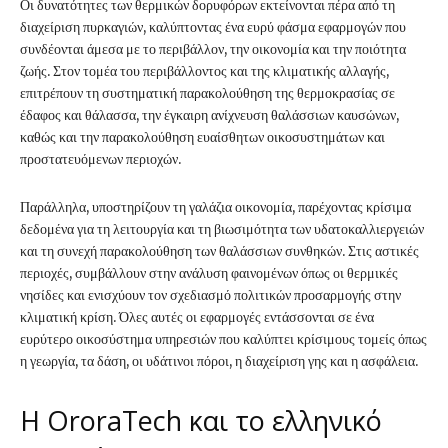
Οι δυνατότητες των θερμικών δορυφόρων εκτείνονται πέρα από τη
διαχείριση πυρκαγιών, καλύπτοντας ένα ευρύ φάσμα εφαρμογών που
συνδέονται άμεσα με το περιβάλλον, την οικονομία και την ποιότητα
ζωής. Στον τομέα του περιβάλλοντος και της κλιματικής αλλαγής,
επιτρέπουν τη συστηματική παρακολούθηση της θερμοκρασίας σε
έδαφος και θάλασσα, την έγκαιρη ανίχνευση θαλάσσιων καυσώνων,
καθώς και την παρακολούθηση ευαίσθητων οικοσυστημάτων και
προστατευόμενων περιοχών.
Παράλληλα, υποστηρίζουν τη γαλάζια οικονομία, παρέχοντας κρίσιμα
δεδομένα για τη λειτουργία και τη βιωσιμότητα των υδατοκαλλιεργειών
και τη συνεχή παρακολούθηση των θαλάσσιων συνθηκών. Στις αστικές
περιοχές, συμβάλλουν στην ανάλυση φαινομένων όπως οι θερμικές
νησίδες και ενισχύουν τον σχεδιασμό πολιτικών προσαρμογής στην
κλιματική κρίση. Όλες αυτές οι εφαρμογές εντάσσονται σε ένα
ευρύτερο οικοσύστημα υπηρεσιών που καλύπτει κρίσιμους τομείς όπως
η γεωργία, τα δάση, οι υδάτινοι πόροι, η διαχείριση γης και η ασφάλεια.
Η OroraTech και το ελληνικό