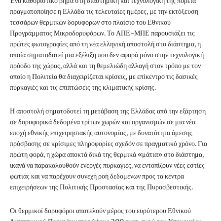
Ένα καθοριστικό βήμα στη διαστημική και τεχνολογική της πορεία
πραγματοποίησε η Ελλάδα τις τελευταίες ημέρες, με την εκτόξευση
τεσσάρων θερμικών δορυφόρων στο πλαίσιο του Εθνικού
Προγράμματος Μικροδορυφόρων. Το ΑΠΕ-ΜΠΕ παρουσιάζει τις
πρώτες φωτογραφίες από τη νέα ελληνική αποστολή στο διάστημα, η
οποία σηματοδοτεί μια εξέλιξη που δεν αφορά μόνο στην τεχνολογική
πρόοδο της χώρας, αλλά και τη θεμελιώδη αλλαγή στον τρόπο με τον
οποίο η Πολιτεία θα διαχειρίζεται κρίσεις, με επίκεντρο τις δασικές
πυρκαγιές και τις επιπτώσεις της κλιματικής κρίσης.
Η αποστολή σηματοδοτεί τη μετάβαση της Ελλάδας από την εξάρτηση
σε δορυφορικά δεδομένα τρίτων χωρών και οργανισμών σε μια νέα
εποχή εθνικής επιχειρησιακής αυτονομίας, με δυνατότητα άμεσης
πρόσβασης σε κρίσιμες πληροφορίες σχεδόν σε πραγματικό χρόνο. Για
πρώτη φορά, η χώρα αποκτά δικά της θερμικά «μάτια» στο διάστημα,
ικανά να παρακολουθούν ενεργές πυρκαγιές, να εντοπίζουν νέες εστίες
φωτιάς και να παρέχουν συνεχή ροή δεδομένων προς τα κέντρα
επιχειρήσεων της Πολιτικής Προστασίας και της Πυροσβεστικής.
Οι θερμικοί δορυφόροι αποτελούν μέρος του ευρύτερου Εθνικού