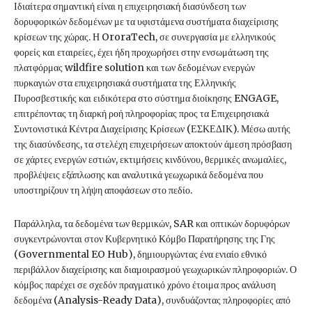
Ιδιαίτερα σημαντική είναι η επιχειρησιακή διασύνδεση των
δορυφορικών δεδομένων με τα υφιστάμενα συστήματα διαχείρισης
κρίσεων της χώρας. Η OroraTech, σε συνεργασία με ελληνικούς
φορείς και εταιρείες, έχει ήδη προχωρήσει στην ενσωμάτωση της
πλατφόρμας wildfire solution και των δεδομένων ενεργών
πυρκαγιών στα επιχειρησιακά συστήματα της Ελληνικής
Πυροσβεστικής και ειδικότερα στο σύστημα διοίκησης ENGAGE,
επιτρέποντας τη διαρκή ροή πληροφορίας προς τα Επιχειρησιακά
Συντονιστικά Κέντρα Διαχείρισης Κρίσεων (ΕΣΚΕΔΙΚ). Μέσω αυτής
της διασύνδεσης, τα στελέχη επιχειρήσεων αποκτούν άμεση πρόσβαση
σε χάρτες ενεργών εστιών, εκτιμήσεις κινδύνου, θερμικές ανωμαλίες,
προβλέψεις εξάπλωσης και αναλυτικά γεωχωρικά δεδομένα που
υποστηρίζουν τη λήψη αποφάσεων στο πεδίο.
Παράλληλα, τα δεδομένα των θερμικών, SAR και οπτικών δορυφόρων
συγκεντρώνονται στον Κυβερνητικό Κόμβο Παρατήρησης της Γης
(Governmental EO Hub), δημιουργώντας ένα ενιαίο εθνικό
περιβάλλον διαχείρισης και διαμοιρασμού γεωχωρικών πληροφοριών. Ο
κόμβος παρέχει σε σχεδόν πραγματικό χρόνο έτοιμα προς ανάλυση
δεδομένα (Analysis-Ready Data), συνδυάζοντας πληροφορίες από