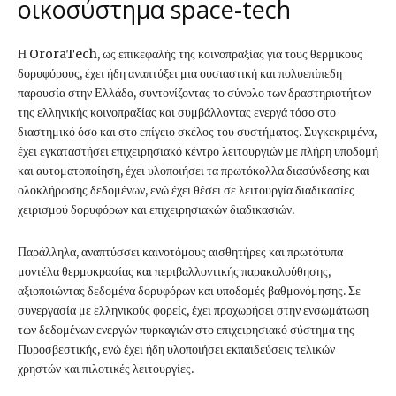
οικοσύστημα space-tech
Η OroraTech, ως επικεφαλής της κοινοπραξίας για τους θερμικούς
δορυφόρους, έχει ήδη αναπτύξει μια ουσιαστική και πολυεπίπεδη
παρουσία στην Ελλάδα, συντονίζοντας το σύνολο των δραστηριοτήτων
της ελληνικής κοινοπραξίας και συμβάλλοντας ενεργά τόσο στο
διαστημικό όσο και στο επίγειο σκέλος του συστήματος. Συγκεκριμένα,
έχει εγκαταστήσει επιχειρησιακό κέντρο λειτουργιών με πλήρη υποδομή
και αυτοματοποίηση, έχει υλοποιήσει τα πρωτόκολλα διασύνδεσης και
ολοκλήρωσης δεδομένων, ενώ έχει θέσει σε λειτουργία διαδικασίες
χειρισμού δορυφόρων και επιχειρησιακών διαδικασιών.
Παράλληλα, αναπτύσσει καινοτόμους αισθητήρες και πρωτότυπα
μοντέλα θερμοκρασίας και περιβαλλοντικής παρακολούθησης,
αξιοποιώντας δεδομένα δορυφόρων και υποδομές βαθμονόμησης. Σε
συνεργασία με ελληνικούς φορείς, έχει προχωρήσει στην ενσωμάτωση
των δεδομένων ενεργών πυρκαγιών στο επιχειρησιακό σύστημα της
Πυροσβεστικής, ενώ έχει ήδη υλοποιήσει εκπαιδεύσεις τελικών
χρηστών και πιλοτικές λειτουργίες.