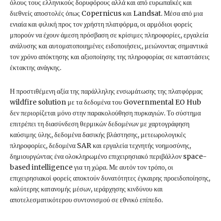
όλους τους ελληνικούς δορυφόρους αλλά και από ευρωπαϊκές και
διεθνείς αποστολές όπως Copernicus και Landsat. Μέσα από μια
ενιαία και φιλική προς τον χρήστη πλατφόρμα, οι αρμόδιοι φορείς
μπορούν να έχουν άμεση πρόσβαση σε κρίσιμες πληροφορίες, εργαλεία
ανάλυσης και αυτοματοποιημένες ειδοποιήσεις, μειώνοντας σημαντικά
τον χρόνο απόκτησης και αξιοποίησης της πληροφορίας σε καταστάσεις
έκτακτης ανάγκης.
Η προστιθέμενη αξία της παράλληλης ενσωμάτωσης της πλατφόρμας
wildfire solution με τα δεδομένα του Governmental EO Hub
δεν περιορίζεται μόνο στην παρακολούθηση πυρκαγιών. Το σύστημα
επιτρέπει τη διασύνδεση θερμικών δεδομένων με χαρτογράφηση
καύσιμης ύλης, δεδομένα δασικής βλάστησης, μετεωρολογικές
πληροφορίες, δεδομένα SAR και εργαλεία τεχνητής νοημοσύνης,
δημιουργώντας ένα ολοκληρωμένο επιχειρησιακό περιβάλλον space-
based intelligence για τη χώρα. Με αυτόν τον τρόπο, οι
επιχειρησιακοί φορείς αποκτούν δυνατότητες έγκαιρης προειδοποίησης,
καλύτερης κατανομής μέσων, ιεράρχησης κινδύνου και
αποτελεσματικότερου συντονισμού σε εθνικό επίπεδο.