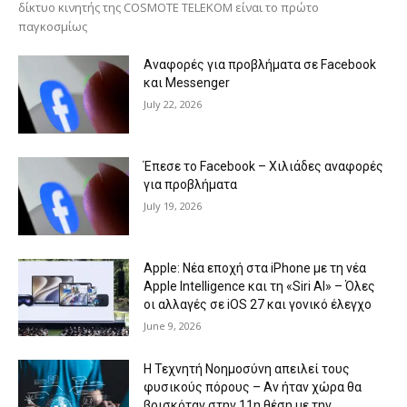
δίκτυο κινητής της COSMOTE TELEKOM είναι το πρώτο
παγκοσμίως
Αναφορές για προβλήματα σε Facebook
και Messenger
July 22, 2026
Έπεσε το Facebook – Χιλιάδες αναφορές
για προβλήματα
July 19, 2026
Apple: Νέα εποχή στα iPhone με τη νέα
Apple Intelligence και τη «Siri AI» – Όλες
οι αλλαγές σε iOS 27 και γονικό έλεγχο
June 9, 2026
Η Τεχνητή Νοημοσύνη απειλεί τους
φυσικούς πόρους – Αν ήταν χώρα θα
βρισκόταν στην 11η θέση με την