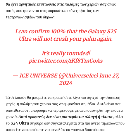
θα έχει αρνητικές επιπτώσεις στις παλάμες των χεριών σας
όπως
αυτές που φαίνονται στις παρακάτω εικόνες εξαιτίας των
τερτραγωνισμέων του άκρων:
I can confirm 100% that the Galaxy S25
Ultra will not crush your palm again.
It’s really rounded!
pic.twitter.com/rKf8TmCoAs
— ICE UNIVERSE (@UniverseIce) June 27,
2024
Έτσι λοιπόν θα μπορείτε να κραατήσετε λίγο πιο σφιχτά την συσκευή
χωρίς η παλάμη του χεριού σας να εμφανίσει σημάδια. Αυτό είναι που
υποτίθεται ότι μπορούμε να περιμένουμε με ανυπομονησία την επόμενη
χρονιά.
Αυτό προφανώς δεν είναι μια τεράστια αλλαγή ή τίποτα,
αλλά
το S24 Ultra σίγουρα δεν συγκαταλέγεται στα πιο άνετα τηλέφωνα που
μπορείτε να κρατήσετε για μεγαλύτερα χρονικά διαστήματα.