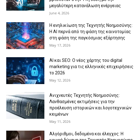
μεγαλύτερη κατανάλωση ενέργειας
June 4, 2026
Η ενηλικίωση της Τεχνητής Νοημοσύνης:
Η AI περνά από τη φάση της καινοτομίας
στη φάση της παγκόσμιας εξάρτησης
May 17, 2026
AI και SEO: Ο νέος χάρτης του digital
marketing για τις ελληνικές επιχειρήσεις
το 2026
May 12, 2026
Ανιχνευτές Τεχνητής Νοημοσύνης:
Λανθασμένες εκτιμήσεις για την
προέλευση ιστορικών και λογοτεχνικών
κειμένων
May 11, 2026
Αλγόριθμοι, δεδομένα και έλεγχος: Η
κρυφή δύναμη της Τεχνητής Νοημοσύνης