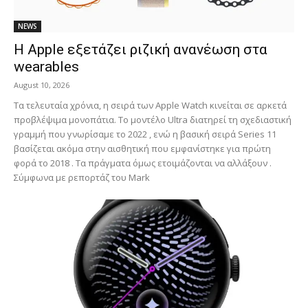
NEWS
Η Apple εξετάζει ριζική ανανέωση στα
wearables
August 10, 2026
Τα τελευταία χρόνια, η σειρά των Apple Watch κινείται σε αρκετά
προβλέψιμα μονοπάτια. Το μοντέλο Ultra διατηρεί τη σχεδιαστική
γραμμή που γνωρίσαμε το 2022 , ενώ η βασική σειρά Series 11
βασίζεται ακόμα στην αισθητική που εμφανίστηκε για πρώτη
φορά το 2018 . Τα πράγματα όμως ετοιμάζονται να αλλάξουν .
Σύμφωνα με ρεπορτάζ του Mark