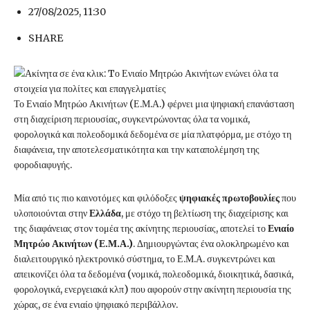
27/08/2025, 11:30
SHARE
Το Ενιαίο Μητρώο Ακινήτων (Ε.Μ.Α.) φέρνει μια ψηφιακή επανάσταση
στη διαχείριση περιουσίας, συγκεντρώνοντας όλα τα νομικά,
φορολογικά και πολεοδομικά δεδομένα σε μία πλατφόρμα, με στόχο τη
διαφάνεια, την αποτελεσματικότητα και την καταπολέμηση της
φοροδιαφυγής.
Μία από τις πιο καινοτόμες και φιλόδοξες
ψηφιακές πρωτοβουλίες
που
υλοποιούνται στην
Ελλάδα
, με στόχο τη βελτίωση της διαχείρισης και
της διαφάνειας στον τομέα της ακίνητης περιουσίας, αποτελεί το
Ενιαίο
Μητρώο Ακινήτων (Ε.Μ.Α.)
. Δημιουργώντας ένα ολοκληρωμένο και
διαλειτουργικό ηλεκτρονικό σύστημα, το Ε.Μ.Α. συγκεντρώνει και
απεικονίζει όλα τα δεδομένα (νομικά, πολεοδομικά, διοικητικά, δασικά,
φορολογικά, ενεργειακά κλπ) που αφορούν στην ακίνητη περιουσία της
χώρας, σε ένα ενιαίο ψηφιακό περιβάλλον.