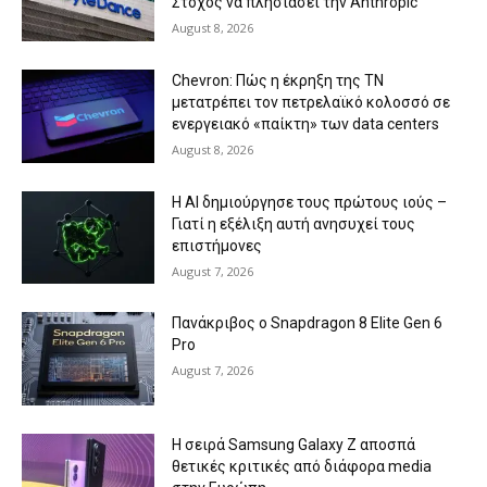
Στόχος να πλησιάσει την Anthropic
August 8, 2026
Chevron: Πώς η έκρηξη της ΤΝ
μετατρέπει τον πετρελαϊκό κολοσσό σε
ενεργειακό «παίκτη» των data centers
August 8, 2026
Η AI δημιούργησε τους πρώτους ιούς –
Γιατί η εξέλιξη αυτή ανησυχεί τους
επιστήμονες
August 7, 2026
Πανάκριβος ο Snapdragon 8 Elite Gen 6
Pro
August 7, 2026
Η σειρά Samsung Galaxy Z αποσπά
θετικές κριτικές από διάφορα media