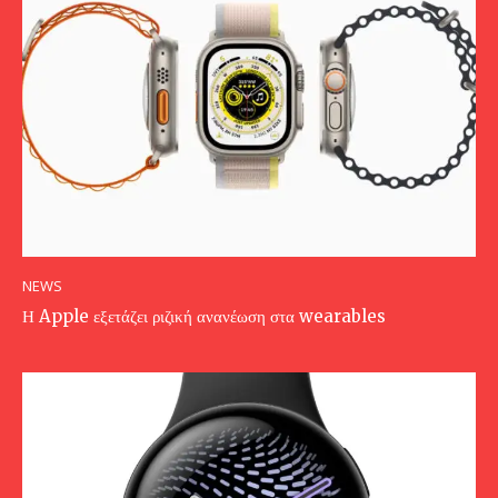
NEWS
Η Apple εξετάζει ριζική ανανέωση στα wearables