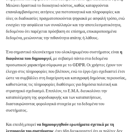
Μειώνει δραστικά το διοικητικό κόστος, καθώς καταργούνται
επαναλαμβανόμενες αιτήσεις για πιστοποιητικά και πληροφορίες και
όλες οι διαδικασίες πραγματοποιούνται ψηφιακά με ασφαλή τρόπο, ενώ
ενισχύει την ασφάλεια των συναλλαγών και την αποτελεσματικότητα,
δεδομένου ότι παρέχεται πρόσβαση σε επίσημα, επικαιροποιημένα
δεδομένα, μειώνοντας την πιθανότητα απάτης ή λάθους.
Ένα σημαντικό πλεονέκτημα του ολοκληρωμένου συστήματος είναι
η
διαφάνεια που δημιουργεί
, με σεβασμό πάντα στα δεδομένα
προσωπικού χαρακτήρα σύμφωνα με το GDPR. Οι χρήστες έχουν τον
έλεγχο στις πληροφορίες που βλέπουν, ενώ το έργο έχει σχεδιαστεί έτσι
ώστε να συμβάλλει στη διαχείριση και καταγραφή δημόσιας περιουσίας,
καθιστώντας τις πληροφορίες διαθέσιμες για δημόσια πολιτική και
στρατηγικό σχεδιασμό. Επιπλέον, το Ε.Μ.Α. διευκολύνει την
καταπολέμηση της φοροδιαφυγής και των καταπατήσεων,
διασταυρώνοντας φορολογικά στοιχεία με τα δεδομένα του
συστήματος.
Και επειδή μπορεί
να δημιουργηθούν ερωτήματα σχετικά με τη
λειτουργία του συστήματος
, έχει ήδη διευκρινιστεί ότι οι πολίτες δεν