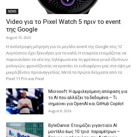
NEWS
Video για το Pixel Watch 5 πριν το event
της Google
August 10, 2026
Η αντίστροφη μέτρηση για το μεγάλο event της Google στις 12
Αυγούστου έχει ξεκινήσει για τα καλά. Η εταιρεία ετοιμάζεται να
παρουσιάσει τα νέα της τηλέφωνα και τη φρέσκια γενιά έξυπνων
ρολογιών, φροντίζοντας να κρατάει το ενδιαφέρον μας στα ύψη με
μικρά βίντεο προαναγγελίας. Μετά τα πρώτα δείγματα από τα
Pixel 11 Pro και Pixel
Microsoft: Η αμφιλεγόμενη απόφαση για
το AI που αλλάζει τα δεδομένα – Τι
σημαίνει για OpenAI και GitHub Copilot
August 8, 2026
ByteDance: Ετοιμάζει γιγαντιαίο AI
μοντέλο έως 10 τρισ. παραμέτρων –