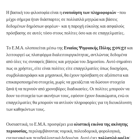
Η βασική του φιλοσοφία είναι η
ενοποίηση των πληροφοριών
-που
μέχρι σήμερα ήταν διάσπαρτες σε πολλαπλά μητρώα και βάσεις
δεδομένων δημόσιων φορέων- και η παροχή εύκολης και ασφαλούς
πρόσβασης σε αυτές τόσο στους πολίτες όσο και σε επαγγελματίες.
Το Ε.Μ.Α. υλοποιείται μέσω της
Ενιαίας Ψηφιακής Πύλης gov.gr
και
λειτουργεί ως πλατφόρμα διαλειτουργικότητας, αντλώντας δεδομένα
από όλες τις συναφείς βάσεις και μητρώα του Δημοσίου. Αυτό σημαίνει
πως οι χρήστες, είτε είναι πολίτες είτε επαγγελματίες όπως δικηγόροι,
συμβολαιογράφοι και μηχανικοί, θα έχουν πρόσβαση σε αξιόπιστα και
επικαιροποιημένα στοιχεία, χωρίς να χρειάζεται να δώσουν στοιχεία
ξανά ή να περνούν από χρονοβόρες διαδικασίες. Οι πολίτες μπορούν να
δουν τα στοιχεία των ακινήτων τους, εφόσον έχουν δικαιώματα, ενώ οι
επαγγελματίες θα μπορούν να αντλούν πληροφορίες για τη διευκόλυνση
των καθηκόντων τους.
Ουσιαστικά, το Ε.Μ.Α. προσφέρει μια
ολιστική εικόνα της ακίνητης
περιουσίας
, περιλαμβάνοντας νομικά, πολεοδομικά, φορολογικά,
ενεργειακά και περιβαλλοντικά δεδομένα. Αυτό έχει
πολλαπλά οφέλη
: