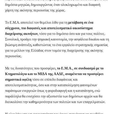
δημόσια μητρώα, δημιουργώντας έναν ολοκληρωμένο και διαφανή
χάρτη της ακίνητης περιουσίας της χώρας.
Το Ε.Μ.Α. αποτελεί τον θεμέλιο λίθο για τη
μετάβαση σε ένα
σύγχρονο, πιο διαφανές και αποτελεσματικό οικοσύστημα
διαχείρισης ακινήτων
, τόσο για το δημόσιο όσο και για τους πολίτες.
Συνολικά, προάγει την ψηφιακή καινοτομία, την ασφάλεια δικαίου και τη
βιώσιμη ανάπτυξη, καθιστώντας το ένα εργαλείο στρατηγικής σημασίας
για το μέλλον της Ελλάδας στον τομέα της διαχείρισης της ακίνητης
περιουσίας.
Με τις δυνατότητες που προσφέρει,
το Ε.Μ.Α., σε συνδυασμό με το
Κτηματολόγιο και το ΜΙΔΑ της ΑΑΔΕ, αναμένεται να προσφέρει
σημαντικά οφέλη
τόσο σε επίπεδο διαφάνειας και
αποτελεσματικότητας, όσο και στην καταπολέμηση φαινομένων
παράνομων ενεργειών όπως η φοροδιαφυγή και η καταπάτηση, ενώ
παράλληλα θα ενισχύσει την αξιοπιστία των δημόσιων αρχών και θα
διευκολύνει την καθημερινότητα των πολιτών και των επαγγελματιών.
Η ολοκλήρωση και ενεργοποίηση του έργου αναμένεται να συμβάλει