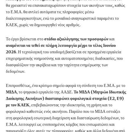
θα χρειαστεί να επανακαταχωρίσουν στοιχεία των ακινήτων τους, καθώς
το Ε.Μ.Α. θα αντλεί αυτόματα τις πληροφορίες μέσω
διαλειτουργικοτήτων, ενώ το μοναδικό αναγνωριστικό παραμένει το
ΚΑΕΚ, χωρίς να δημιουργηθεί νέος αριθμός.
Το έργο βρίσκεται στο
στάδιο αξιολόγησης των προσφορών
και
αναμένεται να τεθεί σε πλήρη λειτουργία μέχρι το τέλος Ιουνίου
2026
. Η τεχνολογική του υποδομή βασίζεται σε προηγμένα εργαλεία
επιχειρηματικής νοημοσύνης και αυτοματοποιημένες διαδικασίες, που
διασφαλίζουν την ακρίβεια και την ταχύτητα ενημέρωσης των
δεδομένων.
Επιπροσθέτως, ένα κρίσιμο σημείο αφορά τη σύνδεση του Ε.Μ.Α. με το
ΜΙΔΑ
, το ψηφιακό εργαλείο της ΑΑΔΕ.
Το ΜΙΔΑ (Μητρώο Ιδιωτικής
Διοίκησης Ακινήτων) διασταυρώνει φορολογικά στοιχεία (Ε2, Ε9)
με τον ΚΑΕΚ
, επιβεβαιώνοντας την ιδιοκτησία, τη χρήση και το
φορολογικό καθεστώς ενός ακινήτου. Παρόλο που το ΜΙΔΑ εστιάζει
στη φορολογική εσωτερική διαχείριση και διασταύρωση δεδομένων, το
Ε.Μ.Α. λειτουργεί ως ενοποιημένος κόμβος που ενσωματώνει και
παρουσιάζει όλες αυτές τις πληροφορίες, καθώς και άλλα δεδομένα από