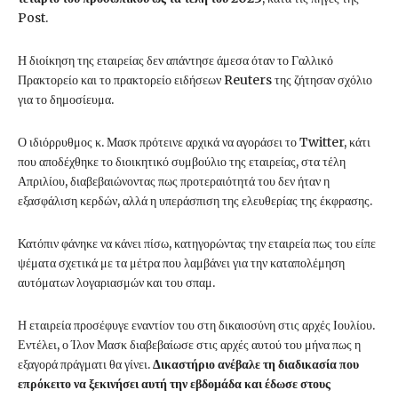
Post.
Η διοίκηση της εταιρείας δεν απάντησε άμεσα όταν το Γαλλικό
Πρακτορείο και το πρακτορείο ειδήσεων Reuters της ζήτησαν σχόλιο
για το δημοσίευμα.
Ο ιδιόρρυθμος κ. Μασκ πρότεινε αρχικά να αγοράσει το Twitter, κάτι
που αποδέχθηκε το διοικητικό συμβούλιο της εταιρείας, στα τέλη
Απριλίου, διαβεβαιώνοντας πως προτεραιότητά του δεν ήταν η
εξασφάλιση κερδών, αλλά η υπεράσπιση της ελευθερίας της έκφρασης.
Κατόπιν φάνηκε να κάνει πίσω, κατηγορώντας την εταιρεία πως του είπε
ψέματα σχετικά με τα μέτρα που λαμβάνει για την καταπολέμηση
αυτόματων λογαριασμών και του σπαμ.
Η εταιρεία προσέφυγε εναντίον του στη δικαιοσύνη στις αρχές Ιουλίου.
Εντέλει, ο Ίλον Μασκ διαβεβαίωσε στις αρχές αυτού του μήνα πως η
εξαγορά πράγματι θα γίνει.
Δικαστήριο ανέβαλε τη διαδικασία που
επρόκειτο να ξεκινήσει αυτή την εβδομάδα και έδωσε στους