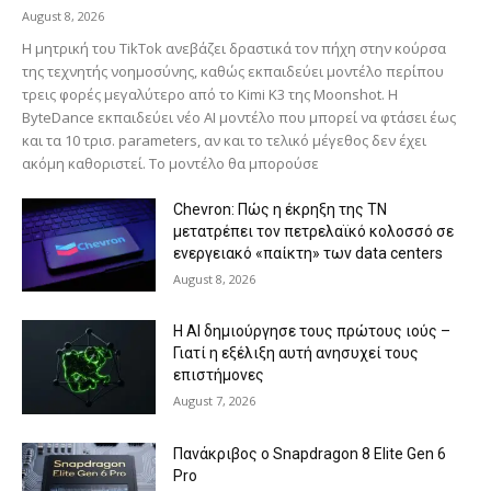
August 8, 2026
Η μητρική του TikTok ανεβάζει δραστικά τον πήχη στην κούρσα
της τεχνητής νοημοσύνης, καθώς εκπαιδεύει μοντέλο περίπου
τρεις φορές μεγαλύτερο από το Kimi K3 της Moonshot. Η
ByteDance εκπαιδεύει νέο AI μοντέλο που μπορεί να φτάσει έως
και τα 10 τρισ. parameters, αν και το τελικό μέγεθος δεν έχει
ακόμη καθοριστεί. Το μοντέλο θα μπορούσε
Chevron: Πώς η έκρηξη της ΤΝ
μετατρέπει τον πετρελαϊκό κολοσσό σε
ενεργειακό «παίκτη» των data centers
August 8, 2026
Η AI δημιούργησε τους πρώτους ιούς –
Γιατί η εξέλιξη αυτή ανησυχεί τους
επιστήμονες
August 7, 2026
Πανάκριβος ο Snapdragon 8 Elite Gen 6
Pro