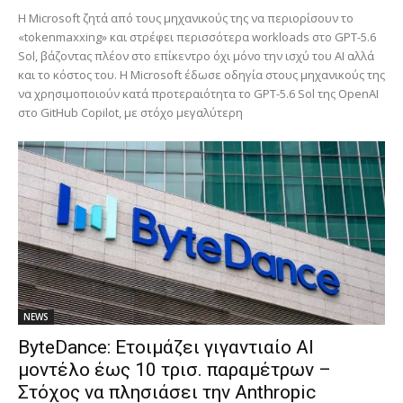
Η Microsoft ζητά από τους μηχανικούς της να περιορίσουν το
«tokenmaxxing» και στρέφει περισσότερα workloads στο GPT-5.6
Sol, βάζοντας πλέον στο επίκεντρο όχι μόνο την ισχύ του AI αλλά
και το κόστος του. Η Microsoft έδωσε οδηγία στους μηχανικούς της
να χρησιμοποιούν κατά προτεραιότητα το GPT-5.6 Sol της OpenAI
στο GitHub Copilot, με στόχο μεγαλύτερη
NEWS
ByteDance: Ετοιμάζει γιγαντιαίο AI
μοντέλο έως 10 τρισ. παραμέτρων –
Στόχος να πλησιάσει την Anthropic