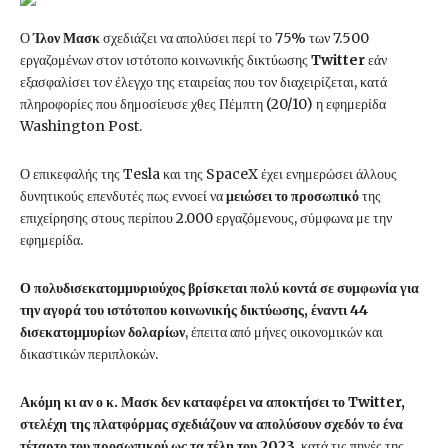
Ο
Ίλον Μασκ
σχεδιάζει να απολύσει περί το 75% των 7.500
εργαζομένων στον ιστότοπο κοινωνικής δικτύωσης
Twitter
εάν
εξασφαλίσει τον έλεγχο της εταιρείας που τον διαχειρίζεται, κατά
πληροφορίες που δημοσίευσε χθες Πέμπτη (20/10) η εφημερίδα
Washington Post.
Ο επικεφαλής της Tesla και της SpaceX έχει ενημερώσει άλλους
δυνητικούς επενδυτές πως εννοεί να
μειώσει το προσωπικό
της
επιχείρησης στους περίπου 2.000 εργαζόμενους, σύμφωνα με την
εφημερίδα.
Ο πολυδισεκατομμυριούχος βρίσκεται πολύ κοντά σε συμφωνία για
την αγορά του ιστότοπου κοινωνικής δικτύωσης, έναντι 44
δισεκατομμυρίων δολαρίων
, έπειτα από μήνες οικονομικών και
δικαστικών περιπλοκών.
Ακόμη κι αν ο κ. Μασκ δεν καταφέρει να αποκτήσει το Twitter,
στελέχη της πλατφόρμας σχεδιάζουν να απολύσουν σχεδόν το ένα
τέταρτο του προσωπικού ως τα τέλη του 2023
, κατά τις πηγές της