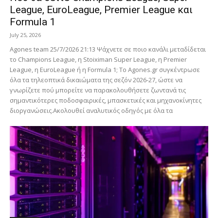
League, EuroLeague, Premier League και
Formula 1
July 25, 2026
Agones team 25/7/2026 21:13 Ψάχνετε σε ποιο κανάλι μεταδίδεται
το Champions League, η Stoiximan Super League, η Premier
League, η EuroLeague ή η Formula 1; Το Agones.gr συγκέντρωσε
όλα τα τηλεοπτικά δικαιώματα της σεζόν 2026-27, ώστε να
γνωρίζετε πού μπορείτε να παρακολουθήσετε ζωντανά τις
σημαντικότερες ποδοσφαιρικές, μπασκετικές και μηχανοκίνητες
διοργανώσεις.Ακολουθεί αναλυτικός οδηγός με όλα τα