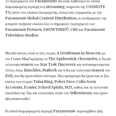
Το περιεχόμενο του Paramount+ θα είναι διαθέσιμο σε ειδικά
διαμορφωμένη περιοχή στη streaming υπηρεσία της COSMOTE
TV, οπότε στο πλαίσιο διευρυμένης, πολυετούς συμφωνίας με την
Paramount Global Content Distribution, οι συνδρομητές της
μπορούν να βρουν εύκολα όλο το δημοφιλές περιεχόμενο των
Paramount Pictures, SHOWTIME©, CBS και Paramount
Television Studios.
Μεταξύ αυτών, είναι οι νέες σειρές A Gentleman in Moscow, με
τον Γιούαν ΜακΓκρέγκορ, το The Spiderwick Chronicles, η 5η και
τελευταία season του Star Trek Discovery και πολυαναμενόμενοι
τίτλοι, όπως Knuckles, Matlock και η 4η και τελευταία season του
EVIL που θα προστεθούν σύντομα. Ίδιο προορισμό θα έχουν και οι 2οι
κύκλοι των σειρών Tulsa King, Poker Face, Colin from
Accounts, Frasier, School Spirits, 1923, καθώς και τα τελευταία
επεισόδια της 5ης και τελευταίας σεζόν του Yellowstone, που έχουν
ήδη ανακοινωθεί.
Η ειδικά διαμορφωμένη περιοχή Paramount+ περιλαμβάνει ήδη