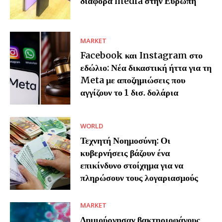
διάφορα media στην Ευρώπη
MARKET
Facebook και Instagram στο
εδώλιο: Νέα δικαστική ήττα για τη
Meta με αποζημιώσεις που
αγγίζουν το 1 δισ. δολάρια
WORLD
Τεχνητή Νοημοσύνη: Οι
κυβερνήσεις βάζουν ένα
επικίνδυνο στοίχημα για να
πληρώσουν τους λογαριασμούς
MARKET
Δημιούργησαν βακτηριοφάγους