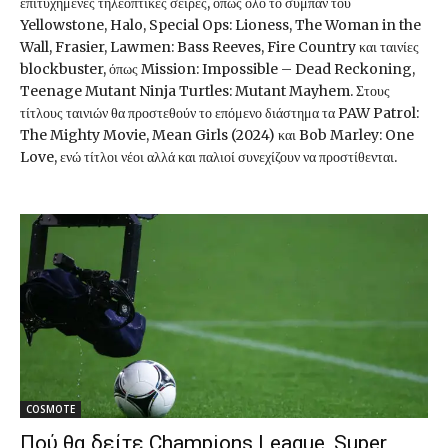
επιτυχημένες τηλεοπτικές σειρές, όπως όλο το σύμπαν του
Yellowstone, Halo, Special Ops: Lioness, The Woman in the
Wall, Frasier, Lawmen: Bass Reeves, Fire Country και ταινίες
blockbuster, όπως Mission: Impossible – Dead Reckoning,
Teenage Mutant Ninja Turtles: Mutant Mayhem. Στους
τίτλους ταινιών θα προστεθούν το επόμενο διάστημα τα PAW Patrol:
The Mighty Movie, Mean Girls (2024) και Bob Marley: One
Love, ενώ τίτλοι νέοι αλλά και παλιοί συνεχίζουν να προστίθενται.
COSMOTE
Πού θα δείτε Champions League, Super