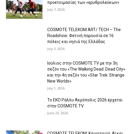
προετοιμασίας των «ερυθρολεύκων»
July 7, 2026
COSMOTE TELEKOM ART/ TECH – The
Roadshow: Φετινή παρουσία σε 16
πόλεις και νησιά της Ελλάδας
July 3, 2026
Ιούλιος στην COSMOTE TV με την 3η
σεζόν του «The Walking Dead: Dead City»
και την 4η σεζόν του «Star Trek: Strange
New Worlds»
July 1, 2026
Το ΕΚΟ Ράλλυ Ακρόπολις 2026 έρχεται
στην COSMOTE TV
June 23, 2026
COSMOTE TELEKOM: Καινοτομία, AI και