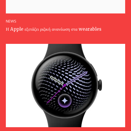
NEWS
Η Apple εξετάζει ριζική ανανέωση στα wearables