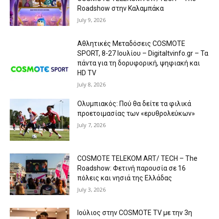
Roadshow στην Καλαμπάκα
July 9, 2026
Αθλητικές Μεταδόσεις COSMOTE
SPORT, 8-27 Ιουλίου – Digitaltvinfo.gr – Τα
πάντα για τη δορυφορική, ψηφιακή και
HD TV
July 8, 2026
Ολυμπιακός: Πού θα δείτε τα φιλικά
προετοιμασίας των «ερυθρολεύκων»
July 7, 2026
COSMOTE TELEKOM ART/ TECH – The
Roadshow: Φετινή παρουσία σε 16
πόλεις και νησιά της Ελλάδας
July 3, 2026
Ιούλιος στην COSMOTE TV με την 3η