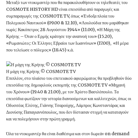
Μεταξύ των ντοκιμαντέρ που θα παρακολουθήσουν οι τηλεθεατές του
COSMOTE HISTORY HD είναι επεισόδια από παραγωγές και
συμπαραγωγές της COSMOTE TV, όπως «Ένδοξα πλοία του
Πολεμικού Ναυτικού» (09.00 & 12.10), «Λουλούδια που μαράθηκαν
νωρίς: Κακόπετρος 28 Αυγούστου 1944» (11.00), «Η Μάχη της
Κρήτης – Όταν ο Ερμής κράτησε την αναπνοή του» (15.20),
«Ρωμανιώτες: Οι Έλληνες Εβραίοι των Ιωαννίνων» (17.00), «Η μέρα
που τελείωσε ο πόλεμος» (18.45) κ.ά.
Η μάχη της Κρήτης © COSMOTE TV
Επιπλέον, στο πλαίσιο του επετειακού αφιερώματος θα προβληθούν δύο
επεισόδια της δημοφιλούς εκπομπής της COSMOTE TV «Μηχανή
του Χρόνου» (19.40 & 21.00), με τον Χρίστο Βασιλόπουλο. Τα
επεισόδια φωτίζουν την ιστορία διανοούμενων και καλλιτεχνών, όπως οι
Οδυσσέας Ελύτης, Γιάννης Τσαρούχης, Λάμπρος Κωνσταντάρας και
Διονύσης Παπαγιαννόπουλος, που δεν δίστασαν στιγμή να καταταγούν
και να πολεμήσουν στην πρώτη γραμμή.
Όλα τα ντοκιμαντέρ θα είναι διαθέσιμα και στον δωρεάν on demand