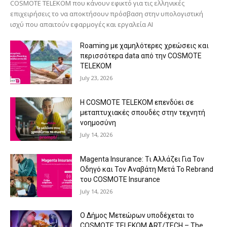
COSMOTE TELEKOM που κάνουν εφικτό για τις ελληνικές
επιχειρήσεις το να αποκτήσουν πρόσβαση στην υπολογιστική
ισχύ που απαιτούν εφαρμογές και εργαλεία AI
Roaming με χαμηλότερες χρεώσεις και
περισσότερα data από την COSMOTE
TELEKOM
July 23, 2026
Η COSMOTE TELEKOM επενδύει σε
μεταπτυχιακές σπουδές στην τεχνητή
νοημοσύνη
July 14, 2026
Magenta Insurance: Τι Αλλάζει Για Τον
Οδηγό και Τον Αναβάτη Μετά Το Rebrand
του COSMOTE Insurance
July 14, 2026
Ο Δήμος Μετεώρων υποδέχεται το
COSMOTE TELEKOM ART/TECH – The