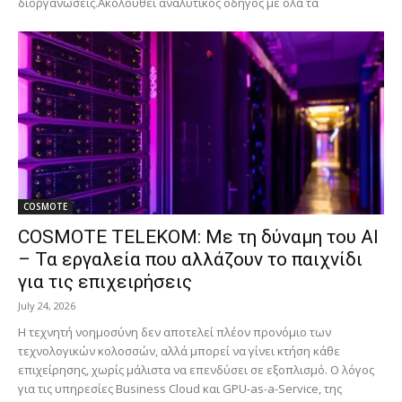
διοργανώσεις.Ακολουθεί αναλυτικός οδηγός με όλα τα
COSMOTE
COSMOTE TELEKOM: Με τη δύναμη του AI
– Τα εργαλεία που αλλάζουν το παιχνίδι
για τις επιχειρήσεις
July 24, 2026
Η τεχνητή νοημοσύνη δεν αποτελεί πλέον προνόμιο των
τεχνολογικών κολοσσών, αλλά μπορεί να γίνει κτήση κάθε
επιχείρησης, χωρίς μάλιστα να επενδύσει σε εξοπλισμό. Ο λόγος
για τις υπηρεσίες Business Cloud και GPU-as-a-Service, της