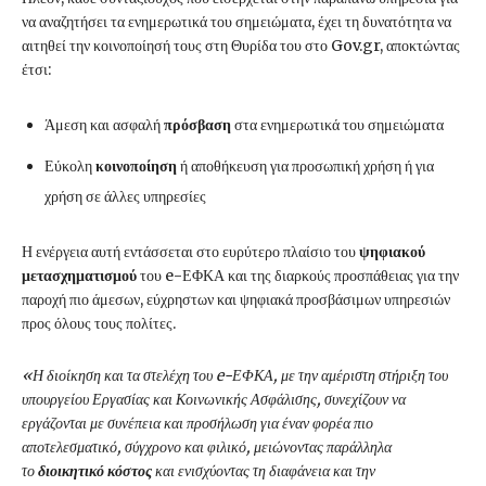
να αναζητήσει τα ενημερωτικά του σημειώματα, έχει τη δυνατότητα να
αιτηθεί την κοινοποίησή τους στη Θυρίδα του στο Gov.gr, αποκτώντας
έτσι:
Άμεση και ασφαλή
πρόσβαση
στα ενημερωτικά του σημειώματα
Εύκολη
κοινοποίηση
ή αποθήκευση για προσωπική χρήση ή για
χρήση σε άλλες υπηρεσίες
Η ενέργεια αυτή εντάσσεται στο ευρύτερο πλαίσιο του
ψηφιακού
μετασχηματισμού
του e-ΕΦΚΑ και της διαρκούς προσπάθειας για την
παροχή πιο άμεσων, εύχρηστων και ψηφιακά προσβάσιμων υπηρεσιών
προς όλους τους πολίτες.
«Η διοίκηση και τα στελέχη του e-ΕΦΚΑ, με την αμέριστη στήριξη του
υπουργείου Εργασίας και Κοινωνικής Ασφάλισης, συνεχίζουν να
εργάζονται με συνέπεια και προσήλωση για έναν φορέα πιο
αποτελεσματικό, σύγχρονο και φιλικό, μειώνοντας παράλληλα
το
διοικητικό κόστος
και ενισχύοντας τη διαφάνεια και την