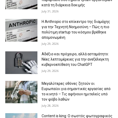
κατά τη διάρκεια δοκιμής
July 31, 2026
Η Anthropic στο επίκεντρο της διαμάχης
για την Τεχνητή Νοημοσύνη – Πώς η πιο
πολύτιμη startup του κόσμου βρέθηκε
απομονωμένη
July 29, 2026
Αδέξιο και πρόχειρο, αλλά ασταμάτητο:
Νέες λεπτομέρειες για την ανεξέλεγκτη
κυβερνοεπίθεση του ChatGPT
July 29, 2026
Μεγαλύτερες οθόνες ζητούν οι
Ευρωπαίοι για σημαντικές εργασίες από
το κινητό – Τις αφήνουν ημιτελείς υπό
τον φόβο λαθών
July 28, 2026
Content is king: Ο σωστός φωτογραφικός