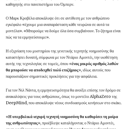
καθηγητής στο πανεπιστήμιο του Όμπερν.
Ο Μαρκ Κροβέλα αποκάλυψε ότι σε αντίθεση με τον ανθρώπινο
εγκέφαλο «έχουμε μια αναπαράσταση κάθε νευρώνα σε αυτά τα
μοντέλα». «Μπορούμε να δούμε όλα όσα συμβαίνουν. Το ζήτημα είναι
πώς να τα ερμηνεύσουμε».
Η εξιχνίαση του μυστηρίου της γενετικής τεχνητής νοημοσύνης θα
καταστήσει δυνατή, σύμφωνα με τον Ντάριο Αμοντέι, την υιοθέτηση
αυτής της τεχνολογίας σε τομείς, όπου «
ένας μικρός αριθμός λαθών
θα μπορούσε να αποδειχθεί πολύ επιζήμιος
», ιδίως αυτούς που
παρουσιάζουν σημαντικές προκλήσεις για την ασφάλεια.
Για τον Νιλ Νάντα, η ερμηνευσιμότητα θα ανοίξει επίσης τον δρόμο σε
ανακαλύψεις για τους ανθρώπους, όπως το μοντέλο AlphaZero της
DeepMind, που αποκάλυψε νέους συνδυασμούς κινήσεων στο σκάκι.
«
Η υπερβολικά ισχυρή τεχνητή νοημοσύνη θα καθορίσει τη μοίρα
της ανθρωπότητας
», προέβλεψε καταλήγοντας ο Ντάριο Αμοντέι,