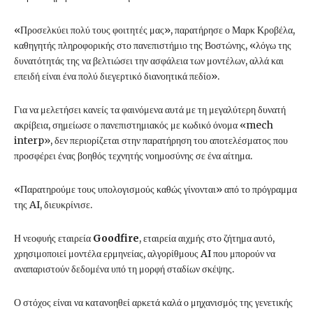
«Προσελκύει πολύ τους φοιτητές μας», παρατήρησε ο Μαρκ Κροβέλα,
καθηγητής πληροφορικής στο πανεπιστήμιο της Βοστώνης, «λόγω της
δυνατότητάς της να βελτιώσει την ασφάλεια των μοντέλων, αλλά και
επειδή είναι ένα πολύ διεγερτικό διανοητικά πεδίο».
Για να μελετήσει κανείς τα φαινόμενα αυτά με τη μεγαλύτερη δυνατή
ακρίβεια, σημείωσε ο πανεπιστημιακός με κωδικό όνομα «mech
interp», δεν περιορίζεται στην παρατήρηση του αποτελέσματος που
προσφέρει ένας βοηθός τεχνητής νοημοσύνης σε ένα αίτημα.
«Παρατηρούμε τους υπολογισμούς καθώς γίνονται» από το πρόγραμμα
της AI, διευκρίνισε.
Η νεοφυής εταιρεία
Goodfire
, εταιρεία αιχμής στο ζήτημα αυτό,
χρησιμοποιεί μοντέλα ερμηνείας, αλγορίθμους AI που μπορούν να
αναπαριστούν δεδομένα υπό τη μορφή σταδίων σκέψης.
Ο στόχος είναι να κατανοηθεί αρκετά καλά ο μηχανισμός της γενετικής