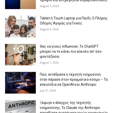
προφίλ και επιχείρησαν κυβερνοεπίθεση
August 5, 2026
Tablet ή Touch Laptop για Παιδί; Ο Πλήρης
Οδηγός Αγοράς για Γονείς
August 4, 2026
Θες να γίνεις influencer; Το ChatGPT
μπορεί να το κάνει πιο εύκολο απ’ όσο
φαντάζεσαι
August 1, 2026
Πώς αντέδρασε η τεχνητή νοημοσύνη
όταν πέρασε στον πραγματικό κόσμο – Τα
επεισόδια σε OpenAI και Anthropic
July 31, 2026
Ξέφυγε ο έλεγχος της τεχνητής
νοημοσύνης; Το Claude της Anthropic
παραβίασε συστήματα τριών οργανισμών