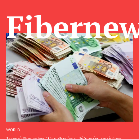
Fibernew
WORLD
Τεχνητή Νοημοσύνη: Οι κυβερνήσεις βάζουν ένα επικίνδυνο