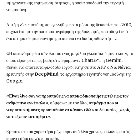
«μηχανιστικής ερμηνευσιμότητας», η οποία αποδομεί την τεχνητή
νοημοσύνη.
Αυτή η νέα επιστήμη, που γεννήθηκε στα μέσα της δεκαετίας του 2010,
ασχολείται με την αποκρυπτογράφηση της διαδρομής που οδηγεί από
ένα αίτημα σε μια απάντηση, μέσα από ένα δάσος πιθανοτήτων.
«Η κατανόηση στο σύνολό του ενός μεγάλου γλωσσικού μοντέλου», το
οποίο εξυπηρετεί ως βάση στις εφαρμογές ChatGPT ή Gemini,
«είναι ένα απίστευτα φιλόδοξο έργο», εξήγησε στο AFP ο
Νιλ Νάντα
,
ερευνητής στην
DeepMind
, το εργαστήριο τεχνητής νοημοσύνης της
Google.
«
Είναι λίγο σαν να προσπαθείς να αποκωδικοποιήσεις τελείως τον
ανθρώπινο εγκέφαλο
», σύμφωνα με τον ίδιο, «
πράγμα που οι
νευροεπιστήμονες προσπαθούν να κάνουν εδώ και δεκαετίες, χωρίς
να το έχουν καταφέρει
».
Εμπιστευτικού χαρακτήρα μέχρι πριν από λίγα χρόνια, ο κλάδος αυτός
παίρνει σήμερα νέα διάσταση.