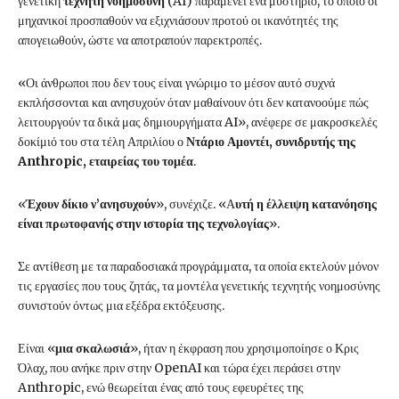
γενετική
τεχνητή νοημοσύνη
(AI) παραμένει ένα μυστήριο, το οποίο οι
μηχανικοί προσπαθούν να εξιχνιάσουν προτού οι ικανότητές της
απογειωθούν, ώστε να αποτραπούν παρεκτροπές.
«Οι άνθρωποι που δεν τους είναι γνώριμο το μέσον αυτό συχνά
εκπλήσσονται και ανησυχούν όταν μαθαίνουν ότι δεν κατανοούμε πώς
λειτουργούν τα δικά μας δημιουργήματα AI», ανέφερε σε μακροσκελές
δοκίμιό του στα τέλη Απριλίου ο
Ντάριο Αμοντέι, συνιδρυτής της
Anthropic, εταιρείας του τομέα
.
«
Έχουν δίκιο ν’ανησυχούν
», συνέχιζε. «Α
υτή η έλλειψη κατανόησης
είναι πρωτοφανής στην ιστορία της τεχνολογίας
».
Σε αντίθεση με τα παραδοσιακά προγράμματα, τα οποία εκτελούν μόνον
τις εργασίες που τους ζητάς, τα μοντέλα γενετικής τεχνητής νοημοσύνης
συνιστούν όντως μια εξέδρα εκτόξευσης.
Είναι «
μια σκαλωσιά
», ήταν η έκφραση που χρησιμοποίησε ο Κρις
Όλαχ, που ανήκε πριν στην OpenAI και τώρα έχει περάσει στην
Anthropic, ενώ θεωρείται ένας από τους εφευρέτες της