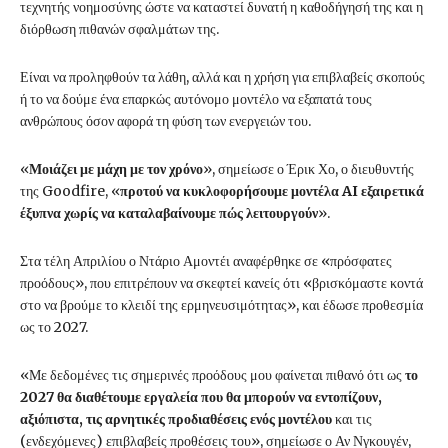
τεχνητής νοημοσύνης ώστε να καταστεί δυνατή η καθοδήγησή της και η
διόρθωση πιθανών σφαλμάτων της.
Είναι να προληφθούν τα λάθη, αλλά και η χρήση για επιβλαβείς σκοπούς
ή το να δούμε ένα επαρκώς αυτόνομο μοντέλο να εξαπατά τους
ανθρώπους όσον αφορά τη φύση των ενεργειών του.
«
Μοιάζει με μάχη με τον χρόνο
», σημείωσε ο Έρικ Χο, ο διευθυντής
της Goodfire, «
προτού να κυκλοφορήσουμε μοντέλα AI εξαιρετικά
έξυπνα χωρίς να καταλαβαίνουμε πώς λειτουργούν
».
Στα τέλη Απριλίου ο Ντάριο Αμοντέι αναφέρθηκε σε «πρόσφατες
προόδους», που επιτρέπουν να σκεφτεί κανείς ότι «βρισκόμαστε κοντά
στο να βρούμε το κλειδί της ερμηνευσιμότητας», και έδωσε προθεσμία
ως το 2027.
«Με δεδομένες τις σημερινές προόδους μου φαίνεται πιθανό ότι ως
το
2027 θα διαθέτουμε εργαλεία που θα μπορούν να εντοπίζουν,
αξιόπιστα, τις αρνητικές προδιαθέσεις ενός μοντέλου
και τις
(ενδεχόμενες) επιβλαβείς προθέσεις του», σημείωσε ο Αν Νγκουγέν,