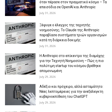
όταν πέρασε στον πραγματικό κόσμο – Τα
επεισόδια σε OpenAI και Anthropic
July 31, 2026
Ξέφυγε ο έλεγχος της τεχνητής
νοημοσύνης; Το Claude της Anthropic
παραβίασε συστήματα τριών οργανισμών
κατά τη διάρκεια δοκιμής
July 31, 2026
Η Anthropic στο επίκεντρο της διαμάχης
για την Τεχνητή Νοημοσύνη – Πώς η πιο
πολύτιμη startup του κόσμου βρέθηκε
απομονωμένη
July 29, 2026
Αδέξιο και πρόχειρο, αλλά ασταμάτητο:
Νέες λεπτομέρειες για την ανεξέλεγκτη
κυβερνοεπίθεση του ChatGPT
July 29, 2026