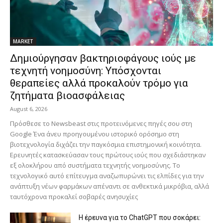
MARKET
Δημιούργησαν βακτηριοφάγους ιούς με
τεχνητή νοημοσύνη: Υπόσχονται
θεραπείες αλλά προκαλούν τρόμο για
ζητήματα βιοασφάλειας
August 6, 2026
Πρόσθεσε το Newsbeast στις προτεινόμενες πηγές σου στη
Google Ένα άνευ προηγουμένου ιστορικό ορόσημο στη
βιοτεχνολογία διχάζει την παγκόσμια επιστημονική κοινότητα.
Ερευνητές κατασκεύασαν τους πρώτους ιούς που σχεδιάστηκαν
εξ ολοκλήρου από συστήματα τεχνητής νοημοσύνης. Το
τεχνολογικό αυτό επίτευγμα αναζωπυρώνει τις ελπίδες για την
ανάπτυξη νέων φαρμάκων απέναντι σε ανθεκτικά μικρόβια, αλλά
ταυτόχρονα προκαλεί σοβαρές ανησυχίες
H έρευνα για το ChatGPT που σοκάρει: