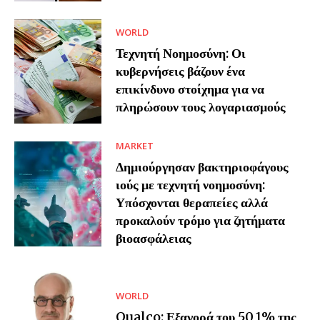
WORLD
Τεχνητή Νοημοσύνη: Οι
κυβερνήσεις βάζουν ένα
επικίνδυνο στοίχημα για να
πληρώσουν τους λογαριασμούς
MARKET
Δημιούργησαν βακτηριοφάγους
ιούς με τεχνητή νοημοσύνη:
Υπόσχονται θεραπείες αλλά
προκαλούν τρόμο για ζητήματα
βιοασφάλειας
WORLD
Qualco: Εξαγορά του 50,1% της