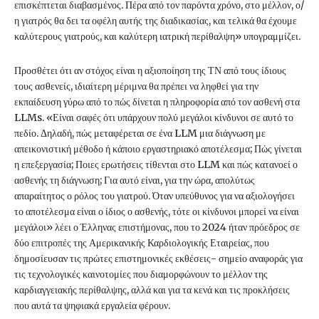
επισκέπτεται διαβασμένος. Πέρα από τον παρόντα χρόνο, στο μέλλον, ο/
η γιατρός θα δει τα οφέλη αυτής της διαδικασίας, και τελικά θα έχουμε
καλύτερους γιατρούς, και καλύτερη ιατρική περίθαλψη» υπογραμμίζει.
Προσθέτει ότι αν στόχος είναι η αξιοποίηση της ΤΝ από τους ίδιους
τους ασθενείς, ιδιαίτερη μέριμνα θα πρέπει να ληφθεί για την
εκπαίδευση γύρω από το πώς δίνεται η πληροφορία από τον ασθενή στα
LLMs. «Είναι σαφές ότι υπάρχουν πολύ μεγάλοι κίνδυνοι σε αυτό το
πεδίο. Δηλαδή, πώς μεταφέρεται σε ένα LLM μια διάγνωση με
απεικονιστική μέθοδο ή κάποιο εργαστηριακό αποτέλεσμα; Πώς γίνεται
η επεξεργασία; Ποιες ερωτήσεις τίθενται στο LLM και πώς κατανοεί ο
ασθενής τη διάγνωση; Για αυτό είναι, για την ώρα, απολύτως
απαραίτητος ο ρόλος του γιατρού. Όταν υπεύθυνος για να αξιολογήσει
το αποτέλεσμα είναι ο ίδιος ο ασθενής, τότε οι κίνδυνοι μπορεί να είναι
μεγάλοι» λέει ο Έλληνας επιστήμονας, που το 2024 ήταν πρόεδρος σε
δύο επιτροπές της Αμερικανικής Καρδιολογικής Εταιρείας, που
δημοσίευσαν τις πρώτες επιστημονικές εκθέσεις- σημείο αναφοράς για
τις τεχνολογικές καινοτομίες που διαμορφώνουν το μέλλον της
καρδιαγγειακής περίθαλψης, αλλά και για τα κενά και τις προκλήσεις
που αυτά τα ψηφιακά εργαλεία φέρουν.