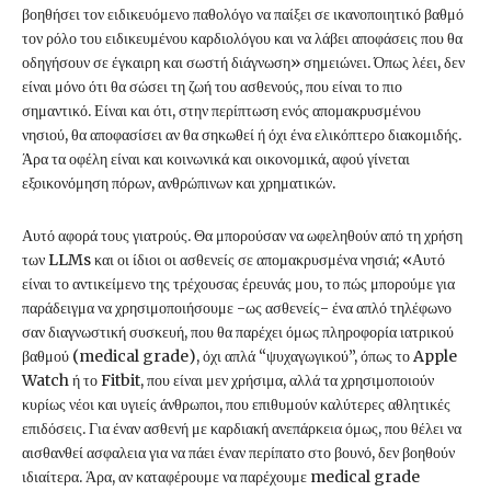
βοηθήσει τον ειδικευόμενο παθολόγο να παίξει σε ικανοποιητικό βαθμό
τον ρόλο του ειδικευμένου καρδιολόγου και να λάβει αποφάσεις που θα
οδηγήσουν σε έγκαιρη και σωστή διάγνωση» σημειώνει. Όπως λέει, δεν
είναι μόνο ότι θα σώσει τη ζωή του ασθενούς, που είναι το πιο
σημαντικό. Είναι και ότι, στην περίπτωση ενός απομακρυσμένου
νησιού, θα αποφασίσει αν θα σηκωθεί ή όχι ένα ελικόπτερο διακομιδής.
Άρα τα οφέλη είναι και κοινωνικά και οικονομικά, αφού γίνεται
εξοικονόμηση πόρων, ανθρώπινων και χρηματικών.
Αυτό αφορά τους γιατρούς. Θα μπορούσαν να ωφεληθούν από τη χρήση
των LLMs και οι ίδιοι οι ασθενείς σε απομακρυσμένα νησιά; «Αυτό
είναι το αντικείμενο της τρέχουσας έρευνάς μου, το πώς μπορούμε για
παράδειγμα να χρησιμοποιήσουμε -ως ασθενείς- ένα απλό τηλέφωνο
σαν διαγνωστική συσκευή, που θα παρέχει όμως πληροφορία ιατρικού
βαθμού (medical grade), όχι απλά “ψυχαγωγικού”, όπως το Apple
Watch ή το Fitbit, που είναι μεν χρήσιμα, αλλά τα χρησιμοποιούν
κυρίως νέοι και υγιείς άνθρωποι, που επιθυμούν καλύτερες αθλητικές
επιδόσεις. Για έναν ασθενή με καρδιακή ανεπάρκεια όμως, που θέλει να
αισθανθεί ασφαλεια για να πάει έναν περίπατο στο βουνό, δεν βοηθούν
ιδιαίτερα. Άρα, αν καταφέρουμε να παρέχουμε medical grade