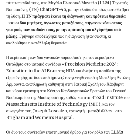
τότε τα παιδιά τους, στο Μεγάλο Γλωσσικό Μοντέλο (LLM) Τεχνητής
Νοημοσύνης (ΤΝ) ChatGPT-4o, με την ελπίδα ότι ίσως αυτο θα βρει
τη λύση.
Η ΤΝ πράγματι έκανε τη διάγνωση και πρότεινε θεραπεία
-και οι δύο μητέρες, άγνωστες μεταξύ τους, πήγαν εκ νέου στους
γιατρούς των παιδιών τους, με την πρόταση του αλγόριθμου υπό
μάλης.
Γρήγορα αποδείχθηκε πως η διάγνωση ήταν σωστή, κι
ακολούθησε η κατάλληλη θεραπεία.
Η περίπτωση των δύο γυναικών παρουσιάστηκε τον περασμένο
Οκτώβριο στο ιατρικό συνέδριο «Precision Medicine 2024:
Education in the AI Era» στις ΗΠΑ και άναψε τη «σπίθα» της
εξερεύνησης σε δύο επιστήμονες: τον γεννηθέντα στη Μυτιλήνη Αντώνη
Αρμούντα, αναπληρωτή καθηγητή στην Ιατρική Σχολή του Χάρβαρντ
και κύριο ερευνητή στο Κέντρο Καρδιαγγειακών Ερευνών του Γενικού
Νοσοκομείου της Μασαχουσέτης, καθώς και στο Broad Institute του
Massachusetts Institute of Technology (ΜΙΤ), και τον
συνεργάτη του, Joseph Loscalzo, ερευνητή -μεταξύ άλλων- στο
Brigham and Women’s Hospital.
Οι δυο τους συνέταξαν επιστημονικό άρθρο για τον ρόλο των LLMs