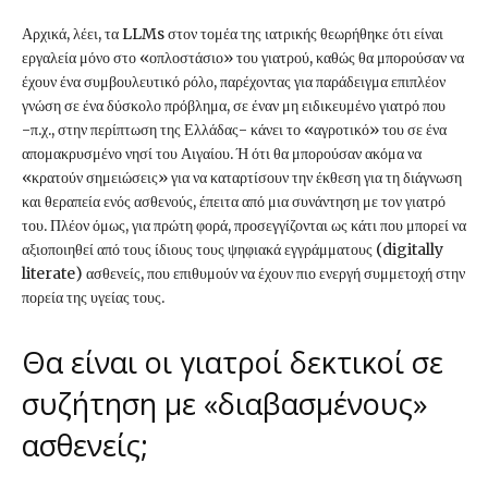
Αρχικά, λέει, τα LLMs στον τομέα της ιατρικής θεωρήθηκε ότι είναι
εργαλεία μόνο στο «οπλοστάσιο» του γιατρού, καθώς θα μπορούσαν να
έχουν ένα συμβουλευτικό ρόλο, παρέχοντας για παράδειγμα επιπλέον
γνώση σε ένα δύσκολο πρόβλημα, σε έναν μη ειδικευμένο γιατρό που
-π.χ., στην περίπτωση της Ελλάδας- κάνει το «αγροτικό» του σε ένα
απομακρυσμένο νησί του Αιγαίου. Ή ότι θα μπορούσαν ακόμα να
«κρατούν σημειώσεις» για να καταρτίσουν την έκθεση για τη διάγνωση
και θεραπεία ενός ασθενούς, έπειτα από μια συνάντηση με τον γιατρό
του. Πλέον όμως, για πρώτη φορά, προσεγγίζονται ως κάτι που μπορεί να
αξιοποιηθεί από τους ίδιους τους ψηφιακά εγγράμματους (digitally
literate) ασθενείς, που επιθυμούν να έχουν πιο ενεργή συμμετοχή στην
πορεία της υγείας τους.
Θα είναι οι γιατροί δεκτικοί σε
συζήτηση με «διαβασμένους»
ασθενείς;