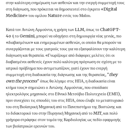
στην καλύτερη ενημέρωση των ασθενών και την ενεργή συμμετοχή τους
στη διάγνωση, που πρόκειται να δημοσιευτεί στο έγκριτο «Digital
Medicine» του ομίλου Nature εντός του Μαΐου.
Κατά τον Αντώνη Αρμούντα, η χρήση των LLM, όπως το ChatGPT-
4o ή το Gemini, μπορεί να οδηγήσει στη δημιουργία νέας γενιάς, πιο
«διαβασμένων» και ενημερωμένων ασθενών, οι οποίοι θα μπορούν να
συνεργάζονται με τους γιατρούς τους για να εξασφαλίσουν την καλύτερη
διάγνωση και θεραπεία. «Γνωρίζουμε από διάφορες μελέτες ότι οι
διαβασμένοι ασθενείς έχουν πολύ καλύτερη πρόγνωση σε σχέση με το
ιατρικό πρόβλημα που αντιμετωπίζουν, γιατί έχουν πιο ενεργή
συμμετοχή στη διαδικασία της διάγνωσης και της θεραπείας, “
they
own the process
” όπως θα λέγαμε στις ΗΠΑ, η διαδικασία είναι
κτήμα τους» σημειώνει ο Αντώνης Αρμούντας, που σπούδασε
ηλεκτρολόγος μηχανικός στο Εθνικό Μετσόβιο Πολυτεχνείο (ΕΜΠ),
πριν συνεχίσει τις σπουδές του στις ΗΠΑ, όπου έλαβε το μεταπτυχιακό
του στη Βιοϊατρική Μηχανική από το Πανεπιστήμιο της Βοστώνης και
το διδακτορικό του στην Πυρηνική Μηχανική από το MIT, και πολύ
γρήγορα στράφηκε στον τομέα της Καρδιολογίας ως πεδίο εφαρμογής
των βιοϊατρικών ερευνών του.