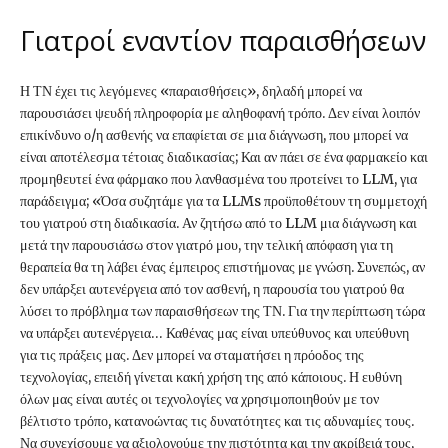
Γιατροί εναντίον παραισθήσεων
Η ΤΝ έχει τις λεγόμενες «παραισθήσεις», δηλαδή μπορεί να
παρουσιάσει ψευδή πληροφορία με αληθοφανή τρόπο. Δεν είναι λοιπόν
επικίνδυνο ο/η ασθενής να επαφίεται σε μια διάγνωση, που μπορεί να
είναι αποτέλεσμα τέτοιας διαδικασίας; Και αν πάει σε ένα φαρμακείο και
προμηθευτεί ένα φάρμακο που λανθασμένα του προτείνει το LLM, για
παράδειγμα; «Όσα συζητάμε για τα LLMs προϋποθέτουν τη συμμετοχή
του γιατρού στη διαδικασία. Αν ζητήσω από το LLM μια διάγνωση και
μετά την παρουσιάσω στον γιατρό μου, την τελική απόφαση για τη
θεραπεία θα τη λάβει ένας έμπειρος επιστήμονας με γνώση. Συνεπώς, αν
δεν υπάρξει αυτενέργεια από τον ασθενή, η παρουσία του γιατρού θα
λύσει το πρόβλημα των παραισθήσεων της ΤΝ. Για την περίπτωση τώρα
να υπάρξει αυτενέργεια… Καθένας μας είναι υπεύθυνος και υπεύθυνη
για τις πράξεις μας. Δεν μπορεί να σταματήσει η πρόοδος της
τεχνολογίας, επειδή γίνεται κακή χρήση της από κάποιους. Η ευθύνη
όλων μας είναι αυτές οι τεχνολογίες να χρησιμοποιηθούν με τον
βέλτιστο τρόπο, κατανοώντας τις δυνατότητες και τις αδυναμίες τους.
Να συνεχίσουμε να αξιολογούμε την πιστότητα και την ακρίβειά τους,