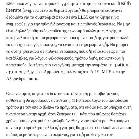
«Με απλά λόγια, ένα ψηφιακό εγγράμματο άτομο, που είναι και health
literate (ενημερωμένο σε θέματα υγείας) θα μπορεί να εισαγάγει
δεδομένα για τα συμπτώματά του σε ένα LLM και να ζητήσει να
ενημερωθεί για την πιθανή διάγνωση και τις πιθανές θεραπείες. Να μην
είναι δηλαδή παθητικός αποδέκτης των συμβουλών μιας Αρχής με
πατερναλιστική συμπεριφορά -εν προκειμένω του/της γιατρού- αλλά
να υπάρχει ενεργός διάλογος, να είναι πιο ενημερωμένος/η. Να μπορεί
να συζητήσει πάνω σε πιθανές θεραπείες, που ο/η ίδιος/α θεωρεί πιο
κατάλληλες, για λόγους φιλοσοφικούς, τρόπου ζωής, κοινωνικούς ή
πρακτικούς. Αυτή την πιο ενεργή συμμετοχή την ονομάσαμε “patient
agency”, εξηγεί ο κ.Αρμούντας, μιλώντας στο ΑΠΕ-ΜΠΕ και την
Αλεξάνδρα Γούτα.
Θα είναι όμως οι γιατροί δεκτικοί σε συζήτηση με διαβασμένους
ασθενείς ή θα προβάλουν αντίσταση; «Πιστεύω, λόγω του αισιόδοξου
τρόπου με τον οποίο βλέπω τα πράγματα, ότι ακόμα και αν υπάρχει αυτή
η αντίσταση στην αρχή, όταν ξεπεραστεί -κάτι που πιθανώς θα πάρει
χρόνο- και οι γιατροί θα ωφεληθούν. Θα γίνουν καλύτεροι. Θα υπάρχει
αρχικά μια πρόκληση, αλλά ο/η γιατρός θα χρειαστεί τελικά να είναι και
ο ίδιος περισσότερο ενημερωμένος, γιατί ο/η ασθενής θα τον