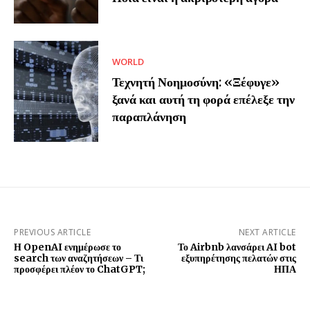
WORLD
Τεχνητή Νοημοσύνη: «Ξέφυγε»
ξανά και αυτή τη φορά επέλεξε την
παραπλάνηση
PREVIOUS ARTICLE
NEXT ARTICLE
Η OpenAI ενημέρωσε το
Το Airbnb λανσάρει AI bot
search των αναζητήσεων – Τι
εξυπηρέτησης πελατών στις
προσφέρει πλέον το ChatGPT;
ΗΠΑ