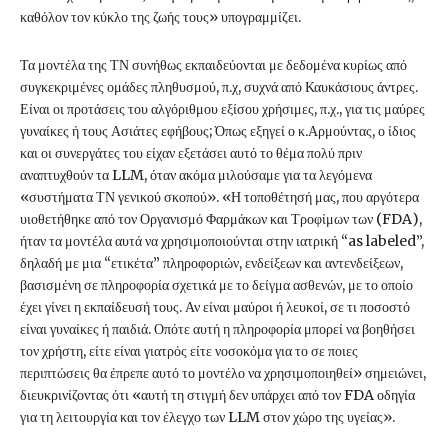
καθόλον τον κύκλο της ζωής τους» υπογραμμίζει.
Τα μοντέλα της ΤΝ συνήθως εκπαιδεύονται με δεδομένα κυρίως από
συγκεκριμένες ομάδες πληθυσμού, π.χ, συχνά από Καυκάσιους άντρες.
Είναι οι προτάσεις του αλγόριθμου εξίσου χρήσιμες, π.χ., για τις μαύρες
γυναίκες ή τους Ασιάτες εφήβους; Όπως εξηγεί ο κ.Αρμούντας, ο ίδιος
και οι συνεργάτες του είχαν εξετάσει αυτό το θέμα πολύ πριν
αναπτυχθούν τα LLM, όταν ακόμα μιλούσαμε για τα λεγόμενα
«συστήματα ΤΝ γενικού σκοπού». «Η τοποθέτησή μας, που αργότερα
υιοθετήθηκε από τον Οργανισμό Φαρμάκων και Τροφίμων των (FDA),
ήταν τα μοντέλα αυτά να χρησιμοποιούνται στην ιατρική “as labeled”,
δηλαδή με μια “ετικέτα” πληροφοριών, ενδείξεων και αντενδείξεων,
βασισμένη σε πληροφορία σχετικά με το δείγμα ασθενών, με το οποίο
έχει γίνει η εκπαίδευσή τους. Αν είναι μαύροι ή λευκοί, σε τι ποσοστό
είναι γυναίκες ή παιδιά. Οπότε αυτή η πληροφορία μπορεί να βοηθήσει
τον χρήστη, είτε είναι γιατρός είτε νοσοκόμα για το σε ποιες
περιπτώσεις θα έπρεπε αυτό το μοντέλο να χρησιμοποιηθεί» σημειώνει,
διευκρινίζοντας ότι «αυτή τη στιγμή δεν υπάρχει από τον FDA οδηγία
για τη λειτουργία και τον έλεγχο των LLM στον χώρο της υγείας».