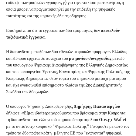
επίδειξη των φυσικών εγγράφων, γ) για την ενοικίαση αυτοκινήτου, η
οποία μπορεί να πραγματοποιηθεί με την επίδειξη της ψηφιακής
ταυτότητας και της ψηφιακής άδειας οδήγησης.
Επισημαίνεται ότι τα έγγραφα των δύο εφαρμογών,
δεν αποτελούν
ταξιδιωτικά έγγραφα
.
Η διασύνδεση μεταξύ των δύο εθνικών ψηφιακών εφαρμογών Ελλάδας
και Κύπρου έρχεται σε συνέχεια του
μνημονίου συνεργασίας
μεταξύ
του υπουργείου Ψηφιακής Διακυβέρνησης της Ελληνικής Δημοκρατίας
και του υυπουργείου Έρευνας, Καινοτομίας και Ψηφιακής Πολιτικής της
Κυπριακής Δημοκρατίας στον τομέα του ψηφιακού μετασχηματισμού
και είχε ανακοινωθεί επίσημα στο πλαίσιο της 2ης Διακυβερνητικής
Συνόδου των δύο χωρών.
Ο υπουργός Ψηφιακής Διακυβέρνησης,
Δημήτρης Παπαστεργίου
δήλωσε: «Είμαι ιδιαίτερα χαρούμενος που βρίσκομαι στην Κύπρο για
τη διασύνδεση του ελληνικού ψηφιακού πορτοφολιού Gov.gr Wallet
με το αντίστοιχο κυπριακό “Ψηφιακός Πολίτης”. Γινόμαστε με αυτό τον
τρόπο τα δύο πρώτα κράτη-μέλη της ΕΕ που “ενώνονται” ψηφιακά.