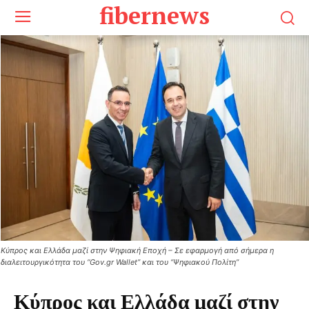
fibernews
Κύπρος και Ελλάδα μαζί στην Ψηφιακή Εποχή – Σε εφαρμογή από σήμερα η
διαλειτουργικότητα του “Gov.gr Wallet” και του “Ψηφιακού Πολίτη”
Κύπρος και Ελλάδα μαζί στην