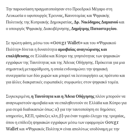
Την παρουσίαση πραγματοποίησαν στο Προεδρικό Μέγαρο στη
Λευκωσία ο υφυπουργός Έρευνας, Καινοτομίας και Ψηφιακής
Πολιτικής της Κυπριακής Δημοκρατίας,
Δρ. Νικόδημος Δαμιανού
και
ο υπουργός Ψηφιακής Διακυβέρνησης,
Δημήτρης Παπαστεργίου
.
Σε πρώτη φάση, μέσω του «Gov.gr Wallet» και του «Ψηφιακού
Πολίτη» δίνεται η δυνατότητα
αμοιβαίας αναγνώρισης και
επαλήθευσης
σε Ελλάδα και Κύπρο της γνησιότητας των ψηφιακών
εγγράφων της Ταυτότητας και της Άδειας Οδήγησης. Πρόκειται για μια
σημαντική μεταρρύθμιση, η οποία ενδυναμώνει την ψηφιακή
συνεργασία των δύο χωρών και μπορεί να λειτουργήσει ως πρότυπο και
για άλλες διακρατικές ευρωπαϊκές συμφωνίες στον ψηφιακό τομέα.
Συγκεκριμένα,
η Ταυτότητα και η Άδεια Οδήγησης
πλέον μπορούν να
αναγνωριστούν αμοιβαία και να επαληθευτούν σε Ελλάδα και Κύπρο για
μια σειρά διαδικασιών όπως: α) για την ταυτοποίηση σε δημόσιες
υπηρεσίες, ΚΕΠ, τράπεζες κλπ, β) για έναν τυχαίο έλεγχο της τροχαίας,
όπου η επίδειξη ψηφιακών εγγράφων μέσω των εφαρμογών Gov.gr
Wallet και «Ψηφιακός Πολίτης» είναι απολύτως ισοδύναμη με την