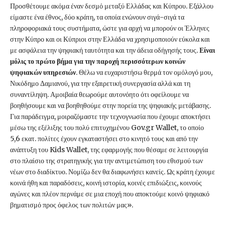
Προσθέτουμε ακόμα έναν δεσμό μεταξύ Ελλάδας και Κύπρου. Εξάλλου
είμαστε ένα έθνος, δύο κράτη, τα οποία ενώνουν σιγά-σιγά τα
πληροφοριακά τους συστήματα, ώστε για αρχή να μπορούν οι Έλληνες
στην Κύπρο και οι Κύπριοι στην Ελλάδα να χρησιμοποιούν εύκολα και
με ασφάλεια την ψηφιακή ταυτότητα και την άδεια οδήγησής τους.
Είναι
μόλις το πρώτο βήμα για την παροχή περισσότερων κοινών
ψηφιακών υπηρεσιών
. Θέλω να ευχαριστήσω θερμά τον ομόλογό μου,
Νικόδημο Δαμιανού, για την εξαιρετική συνεργασία αλλά και τη
συναντίληψη. Αμοιβαία θεωρούμε αυτονόητο ότι οφείλουμε να
βοηθήσουμε και να βοηθηθούμε στην πορεία της ψηφιακής μετάβασης.
Για παράδειγμα, μοιραζόμαστε την τεχνογνωσία που έχουμε αποκτήσει
μέσω της εξέλιξης του πολύ επιτυχημένου Gov.gr Wallet, το οποίο
5,6 εκατ. πολίτες έχουν εγκαταστήσει στο κινητό τους και από την
ανάπτυξη του Kids Wallet, της εφαρμογής που θέσαμε σε λειτουργία
στο πλαίσιο της στρατηγικής για την αντιμετώπιση του εθισμού των
νέων στο διαδίκτυο. Νομίζω δεν θα διαφωνήσει κανείς. Ως κράτη έχουμε
κοινά ήθη και παραδόσεις, κοινή ιστορία, κοινές επιδιώξεις, κοινούς
αγώνες και πλέον περνάμε σε μια εποχή που αποκτούμε κοινό ψηφιακό
βηματισμό προς όφελος των πολιτών μας».