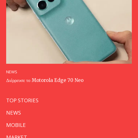
NEWS
Διέρρευσε το Motorola Edge 70 Neo
TOP STORIES
NEWS
MOBILE
MARKET