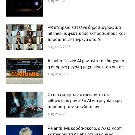
August 5, 2026
PR εταιρεία έστελνε δημοσιογραφικά
pitches με ψεύτικους εκπροσώπους και
πρόσωπα φτιαγμένα από AI
August 4, 2026
Alibaba: Το νέο AI μοντέλο της δείχνει ότι
η επόμενη μεγάλη μάχη είναι το κόστος
August 4, 2026
Οι επιχειρήσεις στρέφονται σε
φθηνότερα μοντέλα AI για μεγαλύτερη
απόδοση των επενδύσεων
August 4, 2026
Palantir: Με έσοδα-ρεκόρ, ο Άλεξ Καρπ
κατηγορεί τα AI labs ότι θέλουν να