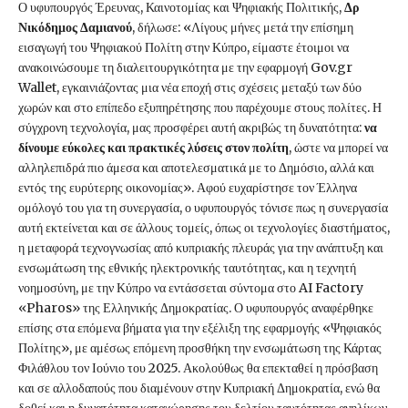
Ο υφυπουργός Έρευνας, Καινοτομίας και Ψηφιακής Πολιτικής,
Δρ
Νικόδημος Δαμιανού
, δήλωσε: «Λίγους μήνες μετά την επίσημη
εισαγωγή του Ψηφιακού Πολίτη στην Κύπρο, είμαστε έτοιμοι να
ανακοινώσουμε τη διαλειτουργικότητα με την εφαρμογή Gov.gr
Wallet, εγκαινιάζοντας μια νέα εποχή στις σχέσεις μεταξύ των δύο
χωρών και στο επίπεδο εξυπηρέτησης που παρέχουμε στους πολίτες. Η
σύγχρονη τεχνολογία, μας προσφέρει αυτή ακριβώς τη δυνατότητα:
να
δίνουμε εύκολες και πρακτικές λύσεις στον πολίτη
, ώστε να μπορεί να
αλληλεπιδρά πιο άμεσα και αποτελεσματικά με το Δημόσιο, αλλά και
εντός της ευρύτερης οικονομίας». Αφού ευχαρίστησε τον Έλληνα
ομόλογό του για τη συνεργασία, ο υφυπουργός τόνισε πως η συνεργασία
αυτή εκτείνεται και σε άλλους τομείς, όπως οι τεχνολογίες διαστήματος,
η μεταφορά τεχνογνωσίας από κυπριακής πλευράς για την ανάπτυξη και
ενσωμάτωση της εθνικής ηλεκτρονικής ταυτότητας, και η τεχνητή
νοημοσύνη, με την Κύπρο να εντάσσεται σύντομα στο AI Factory
«Pharos» της Ελληνικής Δημοκρατίας. Ο υφυπουργός αναφέρθηκε
επίσης στα επόμενα βήματα για την εξέλιξη της εφαρμογής «Ψηφιακός
Πολίτης», με αμέσως επόμενη προσθήκη την ενσωμάτωση της Κάρτας
Φιλάθλου τον Ιούνιο του 2025. Ακολούθως θα επεκταθεί η πρόσβαση
και σε αλλοδαπούς που διαμένουν στην Κυπριακή Δημοκρατία, ενώ θα
δοθεί και η δυνατότητα καταχώρησης του δελτίου ταυτότητας ανηλίκων