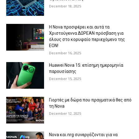
December 18, 2025
Η Nova προσφέρει και αυτά τα
Χριστούγεννα ΔΩΡΕΑΝ πρόσβαση για
όλους στο κορυφαίο περιεχόμενο της
EON!
December 16, 2025
Huawei Nova 15: επίσημη ημερομηνία
παρουσίασης
December 15, 2025
Γιορτές με δώρα που πραγματικά θες από
τη Nova
December 12, 2025
Nova και nrg συνεργάζονται για να