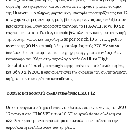
φόρτιση του τηλεφώνου και σύμφωνα με τις εργαστηριακές δοκιμές
της Huawei, μια πλήρως φορτισμένη μπαταρία υποστηρίζει έως και 12
συνεχόμενες ώρες σύντομης ροής βίντεο, χαρίζοντάς σας ευελιξία όταν
βρίσκεστε έξω. Όσον αφορά στα παιχνίδια, το HUAWEI nova 10 SE
έρχεται με Touch Turbo, το οποίο βελτιώνει την απόκριση στην αφή
της οθόνης, καθώς και τεχνολογία super touch 10 σημείων, ρυθμό
ανανέωσης 90 Hz και ρυθμό δειγματοληψίας αφής 270 Hz για να
διασφαλιστεί ότι ακόμη και τα πιο γρήγορα αγγίγματα των δαχτύλων
καταγράφονται. Χάρη στην τεχνολογία αφής 8x Ultra High
Resolution Touch, οι περιοχές αφής παρέχουν υψηλή ανάλυση έως
και 8640 x 19200, η οποία βελτιώνει την ακρίβεια των συντεταγμένων
αφής και την σταθερότητα κατεύθυνσης.
Έξυπνες και ασφαλείς αλληλεπιδράσεις EMUI 12
Ως λειτουργικό σύστημα έξυπνων συσκευών επόμενης γενιάς, το EMUI
12 παρέχει στο HUAWEI nova 10 SE τα εργαλεία για σύνδεση και
αλληλεπίδραση με ένα ευρύ φάσμα συσκευών, με αποτέλεσμα την
απρόσκοπτη ευελιξία όλων των χρήσεων.