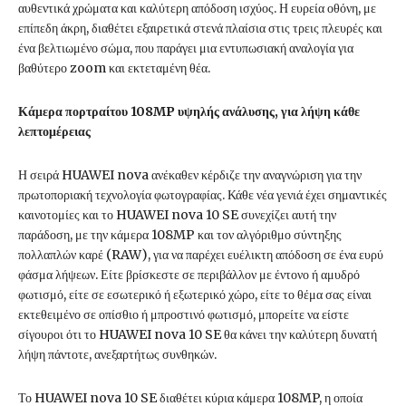
αυθεντικά χρώματα και καλύτερη απόδοση ισχύος. Η ευρεία οθόνη, με
επίπεδη άκρη, διαθέτει εξαιρετικά στενά πλαίσια στις τρεις πλευρές και
ένα βελτιωμένο σώμα, που παράγει μια εντυπωσιακή αναλογία για
βαθύτερο zoom και εκτεταμένη θέα.
Κάμερα πορτραίτου 108MP υψηλής ανάλυσης, για λήψη κάθε
λεπτομέρειας
Η σειρά HUAWEI nova ανέκαθεν κέρδιζε την αναγνώριση για την
πρωτοποριακή τεχνολογία φωτογραφίας. Κάθε νέα γενιά έχει σημαντικές
καινοτομίες και το HUAWEI nova 10 SE συνεχίζει αυτή την
παράδοση, με την κάμερα 108MP και τον αλγόριθμο σύντηξης
πολλαπλών καρέ (RAW), για να παρέχει ευέλικτη απόδοση σε ένα ευρύ
φάσμα λήψεων. Είτε βρίσκεστε σε περιβάλλον με έντονο ή αμυδρό
φωτισμό, είτε σε εσωτερικό ή εξωτερικό χώρο, είτε το θέμα σας είναι
εκτεθειμένο σε οπίσθιο ή μπροστινό φωτισμό, μπορείτε να είστε
σίγουροι ότι το HUAWEI nova 10 SE θα κάνει την καλύτερη δυνατή
λήψη πάντοτε, ανεξαρτήτως συνθηκών.
Το HUAWEI nova 10 SE διαθέτει κύρια κάμερα 108MP, η οποία