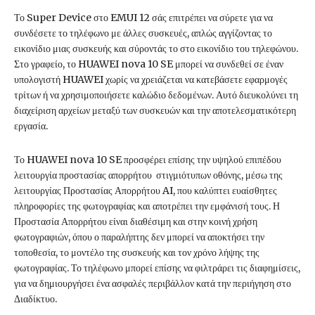
Το Super Device στο EMUI 12 σάς επιτρέπει να σύρετε για να
συνδέσετε το τηλέφωνο με άλλες συσκευές, απλώς αγγίζοντας το
εικονίδιο μιας συσκευής και σύροντάς το στο εικονίδιο του τηλεφώνου.
Στο γραφείο, το HUAWEI nova 10 SE μπορεί να συνδεθεί σε έναν
υπολογιστή HUAWEI χωρίς να χρειάζεται να κατεβάσετε εφαρμογές
τρίτων ή να χρησιμοποιήσετε καλώδιο δεδομένων. Αυτό διευκολύνει τη
διαχείριση αρχείων μεταξύ των συσκευών και την αποτελεσματικότερη
εργασία.
Το HUAWEI nova 10 SE προσφέρει επίσης την υψηλού επιπέδου
λειτουργία προστασίας απορρήτου στιγμιότυπων οθόνης, μέσω της
λειτουργίας Προστασίας Απορρήτου AI, που καλύπτει ευαίσθητες
πληροφορίες της φωτογραφίας και αποτρέπει την εμφάνισή τους. Η
Προστασία Απορρήτου είναι διαθέσιμη και στην κοινή χρήση
φωτογραφιών, όπου ο παραλήπτης δεν μπορεί να αποκτήσει την
τοποθεσία, το μοντέλο της συσκευής και τον χρόνο λήψης της
φωτογραφίας. Το τηλέφωνο μπορεί επίσης να φιλτράρει τις διαφημίσεις,
για να δημιουργήσει ένα ασφαλές περιβάλλον κατά την περιήγηση στο
Διαδίκτυο.