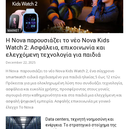
MARKET
Η Nova παρουσιάζει το νέο Nova Kids
Watch 2: Ασφάλεια, επικοινωνία και
ελεγχόμενη τεχνολογία για παιδιά
December 22, 2025
Η Nova παρουσιάζει το νέο Nova Kids Watch 2, ένα σύγχρονο
smartwatch ειδικά σχεδιασμένο για παιδιά ηλικίας 5 έως 12 ετών.
Πρόκειται για μια ολοκληρωμένη λύση που συνδυάζει τεχνολογία,
ασφάλεια και ευκολία χρήσης, προσφέροντας στους γονείς
σιγουριά στην καθημερινότητα και στα παιδιά μια ελεγχόμενη και
ασφαλή ψηφιακή εμπειρία. Ασφαλής επικοινωνία με γονικό
έλεγχο Το Nova
Data centers, τεχνητή νοημοσύνη και
ενέργεια: Tο στρατηγικό στοίχημα της