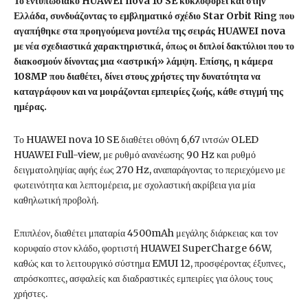
Το εντυπωσιακό HUAWEI nova 10 SE κυκλοφορεί και στην
Ελλάδα, συνδυάζοντας το εμβληματικό σχέδιο Star Orbit Ring που
αγαπήθηκε στα προηγούμενα μοντέλα της σειράς HUAWEI nova
με νέα σχεδιαστικά χαρακτηριστικά, όπως οι διπλοί δακτύλιοι που το
διακοσμούν δίνοντας μια «αστρική» λάμψη. Επίσης, η κάμερα
108MP που διαθέτει, δίνει στους χρήστες την δυνατότητα να
καταγράφουν και να μοιράζονται εμπειρίες ζωής, κάθε στιγμή της
ημέρας.
Το HUAWEI nova 10 SE διαθέτει οθόνη 6,67 ιντσών OLED
HUAWEI Full-view, με ρυθμό ανανέωσης 90 Hz και ρυθμό
δειγματοληψίας αφής έως 270 Hz, αναπαράγοντας το περιεχόμενο με
φωτεινότητα και λεπτομέρεια, με σχολαστική ακρίβεια για μία
καθηλωτική προβολή.
Επιπλέον, διαθέτει μπαταρία 4500mAh μεγάλης διάρκειας και τον
κορυφαίο στον κλάδο, φορτιστή HUAWEI SuperCharge 66W,
καθώς και το λειτουργικό σύστημα EMUI 12, προσφέροντας έξυπνες,
απρόσκοπτες, ασφαλείς και διαδραστικές εμπειρίες για όλους τους
χρήστες.