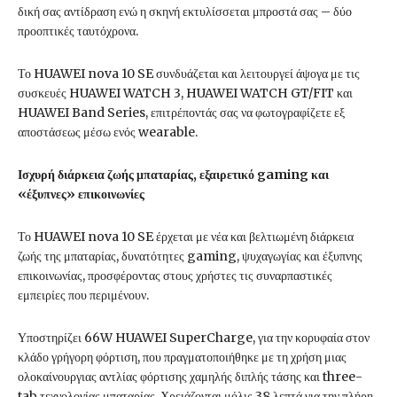
δική σας αντίδραση ενώ η σκηνή εκτυλίσσεται μπροστά σας – δύο
προοπτικές ταυτόχρονα.
Το HUAWEI nova 10 SE συνδυάζεται και λειτουργεί άψογα με τις
συσκευές HUAWEI WATCH 3, HUAWEI WATCH GT/FIT και
HUAWEI Band Series, επιτρέποντάς σας να φωτογραφίζετε εξ
αποστάσεως μέσω ενός wearable.
Ισχυρή διάρκεια ζωής μπαταρίας, εξαιρετικό gaming και
«έξυπνες» επικοινωνίες
Το HUAWEI nova 10 SE έρχεται με νέα και βελτιωμένη διάρκεια
ζωής της μπαταρίας, δυνατότητες gaming, ψυχαγωγίας και έξυπνης
επικοινωνίας, προσφέροντας στους χρήστες τις συναρπαστικές
εμπειρίες που περιμένουν.
Υποστηρίζει 66W HUAWEI SuperCharge, για την κορυφαία στον
κλάδο γρήγορη φόρτιση, που πραγματοποιήθηκε με τη χρήση μιας
ολοκαίνουργιας αντλίας φόρτισης χαμηλής διπλής τάσης και three-
tab τεχνολογίας μπαταρίας. Χρειάζονται μόλις 38 λεπτά για την πλήρη