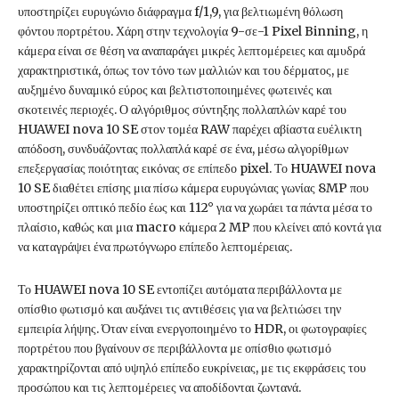
υποστηρίζει ευρυγώνιο διάφραγμα f/1,9, για βελτιωμένη θόλωση
φόντου πορτρέτου. Χάρη στην τεχνολογία 9-σε-1 Pixel Binning, η
κάμερα είναι σε θέση να αναπαράγει μικρές λεπτομέρειες και αμυδρά
χαρακτηριστικά, όπως τον τόνο των μαλλιών και του δέρματος, με
αυξημένο δυναμικό εύρος και βελτιστοποιημένες φωτεινές και
σκοτεινές περιοχές. Ο αλγόριθμος σύντηξης πολλαπλών καρέ του
HUAWEI nova 10 SE στον τομέα RAW παρέχει αβίαστα ευέλικτη
απόδοση, συνδυάζοντας πολλαπλά καρέ σε ένα, μέσω αλγορίθμων
επεξεργασίας ποιότητας εικόνας σε επίπεδο pixel. Το HUAWEI nova
10 SE διαθέτει επίσης μια πίσω κάμερα ευρυγώνιας γωνίας 8MP που
υποστηρίζει οπτικό πεδίο έως και 112° για να χωράει τα πάντα μέσα το
πλαίσιο, καθώς και μια macro κάμερα 2 MP που κλείνει από κοντά για
να καταγράψει ένα πρωτόγνωρο επίπεδο λεπτομέρειας.
Το HUAWEI nova 10 SE εντοπίζει αυτόματα περιβάλλοντα με
οπίσθιο φωτισμό και αυξάνει τις αντιθέσεις για να βελτιώσει την
εμπειρία λήψης. Όταν είναι ενεργοποιημένο το HDR, οι φωτογραφίες
πορτρέτου που βγαίνουν σε περιβάλλοντα με οπίσθιο φωτισμό
χαρακτηρίζονται από υψηλό επίπεδο ευκρίνειας, με τις εκφράσεις του
προσώπου και τις λεπτομέρειες να αποδίδονται ζωντανά.