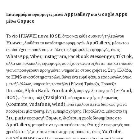
Εκατομμύρια εφαρμογές μέσω AppGallery και Google Apps
μέσω Gspace
Το νέο HUAWEI nova 10 SE, όπως και κάθε συσκευή τηλεφώνου
Huawei, διαθέτει το κατάστημα εφαρμογών AppGallery, μέσω του
οποίου έχετε πρόσβαση σε όλες τις δημοφιλείς εφαρμογές, όπως
WhatsApp, Viber, Instagram, Facebook Messenger, TikTok,
αλλά και πολλαπλές εφαρμογές που έχουν αναπτυχθεί σε τοπικό επίπεδο
για να προσφέρουν προηγμένες υπηρεσίες στους χρήστες. Στην Ελλάδα,
το HMS οικοσύστημα περιλαμβάνει ένα ευρύ φάσμα εφαρμογών, όπως
μεταξύ άλλων, υπηρεσίες τραπεζών (Εθνική Τράπεζα, Τράπεζα
Πειραιώς, Alpha Bank, Eurobank), παραγγελία φαγητού (e-Food,
BOX), εύρεσης ταξί (Taxiplon), πάροχοι κινητής τηλεφωνίας
(Cosmote, Vodafone, Wind), ενώ εμπλουτίζεται διαρκώς για να
προσφέρει μία προηγμένη εμπειρία χρήσης. Παράλληλα, μέσα από τη
3rd party εφαρμογή Gspace, διαθέσιμη χωρίς διαφημίσεις στο
AppGallery, μπορείτε να εγκαταστήσετε τις Google εφαρμογές που
χρειάζεστε ή έχετε συνηθίσει να χρησιμοποιείτε, όπως YouTube,
Google Maps και άλλες εφαρμογές και υπηρεσίες, με πολύ απλά