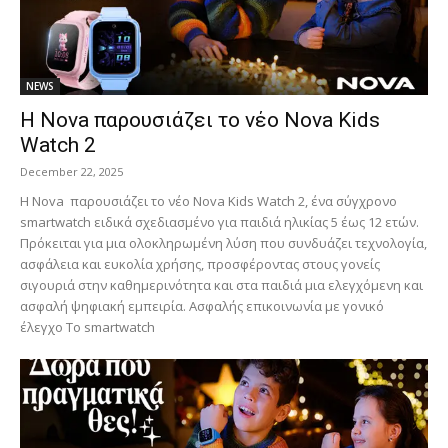
NEWS
Η Nova παρουσιάζει το νέο Nova Kids
Watch 2
December 22, 2025
Η Nova παρουσιάζει το νέο Nova Kids Watch 2, ένα σύγχρονο
smartwatch ειδικά σχεδιασμένο για παιδιά ηλικίας 5 έως 12 ετών.
Πρόκειται για μια ολοκληρωμένη λύση που συνδυάζει τεχνολογία,
ασφάλεια και ευκολία χρήσης, προσφέροντας στους γονείς
σιγουριά στην καθημερινότητα και στα παιδιά μια ελεγχόμενη και
ασφαλή ψηφιακή εμπειρία. Ασφαλής επικοινωνία με γονικό
έλεγχο Το smartwatch