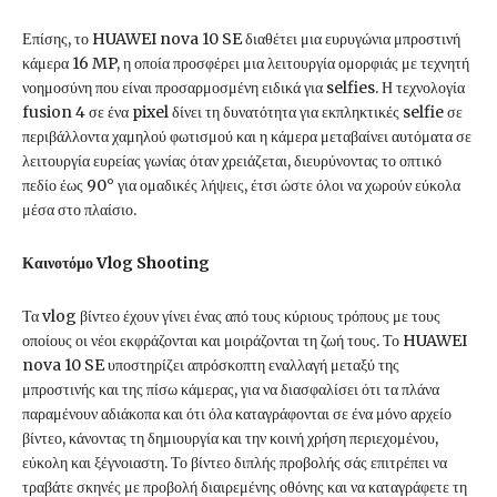
Επίσης, το HUAWEI nova 10 SE διαθέτει μια ευρυγώνια μπροστινή
κάμερα 16 MP, η οποία προσφέρει μια λειτουργία ομορφιάς με τεχνητή
νοημοσύνη που είναι προσαρμοσμένη ειδικά για selfies. Η τεχνολογία
fusion 4 σε ένα pixel δίνει τη δυνατότητα για εκπληκτικές selfie σε
περιβάλλοντα χαμηλού φωτισμού και η κάμερα μεταβαίνει αυτόματα σε
λειτουργία ευρείας γωνίας όταν χρειάζεται, διευρύνοντας το οπτικό
πεδίο έως 90° για ομαδικές λήψεις, έτσι ώστε όλοι να χωρούν εύκολα
μέσα στο πλαίσιο.
Καινοτόμο Vlog Shooting
Τα vlog βίντεο έχουν γίνει ένας από τους κύριους τρόπους με τους
οποίους οι νέοι εκφράζονται και μοιράζονται τη ζωή τους. Το HUAWEI
nova 10 SE υποστηρίζει απρόσκοπτη εναλλαγή μεταξύ της
μπροστινής και της πίσω κάμερας, για να διασφαλίσει ότι τα πλάνα
παραμένουν αδιάκοπα και ότι όλα καταγράφονται σε ένα μόνο αρχείο
βίντεο, κάνοντας τη δημιουργία και την κοινή χρήση περιεχομένου,
εύκολη και ξέγνοιαστη. Το βίντεο διπλής προβολής σάς επιτρέπει να
τραβάτε σκηνές με προβολή διαιρεμένης οθόνης και να καταγράφετε τη