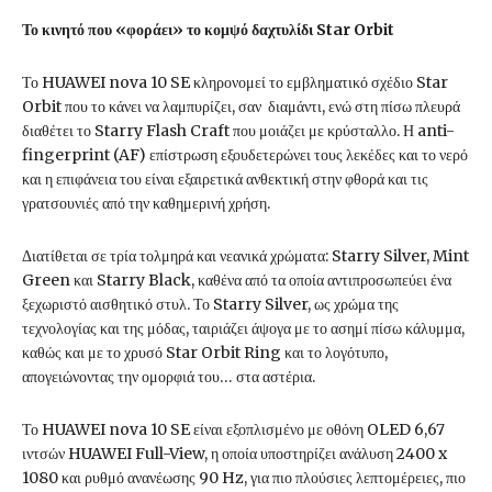
Το κινητό που «φοράει» το κομψό δαχτυλίδι Star Orbit
Το HUAWEI nova 10 SE κληρονομεί το εμβληματικό σχέδιο Star
Orbit που το κάνει να λαμπυρίζει, σαν διαμάντι, ενώ στη πίσω πλευρά
διαθέτει το Starry Flash Craft που μοιάζει με κρύσταλλο. Η anti-
fingerprint (AF) επίστρωση εξουδετερώνει τους λεκέδες και το νερό
και η επιφάνεια του είναι εξαιρετικά ανθεκτική στην φθορά και τις
γρατσουνιές από την καθημερινή χρήση.
Διατίθεται σε τρία τολμηρά και νεανικά χρώματα: Starry Silver, Mint
Green και Starry Black, καθένα από τα οποία αντιπροσωπεύει ένα
ξεχωριστό αισθητικό στυλ. Το Starry Silver, ως χρώμα της
τεχνολογίας και της μόδας, ταιριάζει άψογα με το ασημί πίσω κάλυμμα,
καθώς και με το χρυσό Star Orbit Ring και το λογότυπο,
απογειώνοντας την ομορφιά του… στα αστέρια.
Το HUAWEI nova 10 SE είναι εξοπλισμένο με οθόνη OLED 6,67
ιντσών HUAWEI Full-View, η οποία υποστηρίζει ανάλυση 2400 x
1080 και ρυθμό ανανέωσης 90 Hz, για πιο πλούσιες λεπτομέρειες, πιο