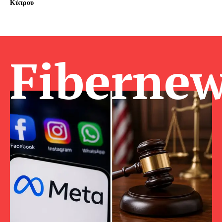
Κύπρου
Fibernew