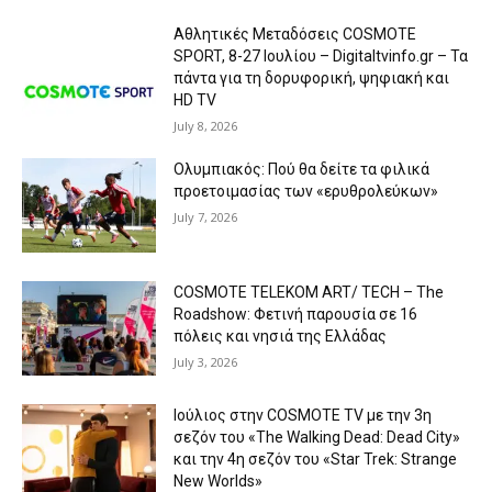
Αθλητικές Μεταδόσεις COSMOTE
SPORT, 8-27 Ιουλίου – Digitaltvinfo.gr – Τα
πάντα για τη δορυφορική, ψηφιακή και
HD TV
July 8, 2026
Ολυμπιακός: Πού θα δείτε τα φιλικά
προετοιμασίας των «ερυθρολεύκων»
July 7, 2026
COSMOTE TELEKOM ART/ TECH – The
Roadshow: Φετινή παρουσία σε 16
πόλεις και νησιά της Ελλάδας
July 3, 2026
Ιούλιος στην COSMOTE TV με την 3η
σεζόν του «The Walking Dead: Dead City»
και την 4η σεζόν του «Star Trek: Strange
New Worlds»