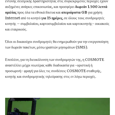
έντονης σεισμικής δραστηριότητας στις συγκεκριμένες περιοχές έχουν
αυξημένες ανάγκες επικοινωνίας, και προσφέρει
δωρεάν 1.500 λεπτά
ομιλίας
προς όλα τα εθνικά δίκτυα και
απεριόριστα
GB
για χρήση
Internet από το κινητό
για 15 ημέρες
, σε όλους τους συνδρομητές
κινητής – συμβολαίου, καρτοσυμβολαίου και καρτοκινητής- οικιακούς
και εταιρικούς.
Όλοι οι δικαιούχοι συνδρομητές θα ενημερωθούν για την ενεργοποίηση
των δωρεάν πακέτων, μέσω γραπτών μηνυμάτων (SMS).
Επιπλέον, για τη διευκόλυνση των συνδρομητών της, η COSMOTE
αναστέλλει μέχρι νεωτέρας κάθε διαδικασία για -οριστική ή
προσωρινή- φραγή για όλες τις συνδέσεις COSMOTE σταθερής,
κινητής και συνδρομητικής τηλεόρασης στις εν λόγω περιοχές.