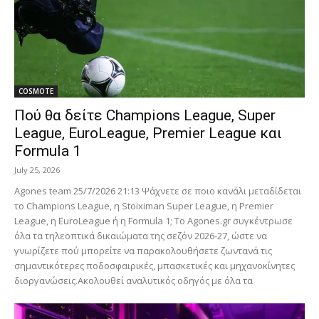
COSMOTE
Πού θα δείτε Champions League, Super
League, EuroLeague, Premier League και
Formula 1
July 25, 2026
Agones team 25/7/2026 21:13 Ψάχνετε σε ποιο κανάλι μεταδίδεται
το Champions League, η Stoiximan Super League, η Premier
League, η EuroLeague ή η Formula 1; Το Agones.gr συγκέντρωσε
όλα τα τηλεοπτικά δικαιώματα της σεζόν 2026-27, ώστε να
γνωρίζετε πού μπορείτε να παρακολουθήσετε ζωντανά τις
σημαντικότερες ποδοσφαιρικές, μπασκετικές και μηχανοκίνητες
διοργανώσεις.Ακολουθεί αναλυτικός οδηγός με όλα τα