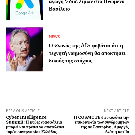
αγωγή 5 δισ. λιρών στο Ηνωμένο
Βασίλειο
NEWS
Ο «νονός της AI» φοβάται ότι η
τεχνητή νοημοσύνη θα αποκτήσει
δικούς της στόχους
PREVIOUS ARTICLE
NEXT ARTICLE
Cyber Intelligence
Η COSMOTE διευκολύνει την
Summit: Η κυβερνοασφάλεια
επικοινωνία των συνδρομητών
μπορεί και πρέπει να αποτελέσει
της σε Σαντορίνη, Αμοργό,
τομέα συνεργασίας Ελλάδας –
Ανάφη και Ίο