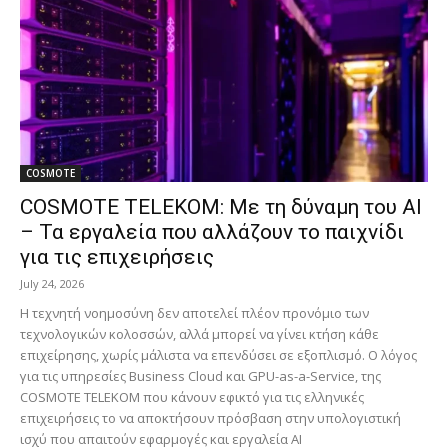
COSMOTE
COSMOTE TELEKOM: Με τη δύναμη του AI
– Τα εργαλεία που αλλάζουν το παιχνίδι
για τις επιχειρήσεις
July 24, 2026
Η τεχνητή νοημοσύνη δεν αποτελεί πλέον προνόμιο των
τεχνολογικών κολοσσών, αλλά μπορεί να γίνει κτήση κάθε
επιχείρησης, χωρίς μάλιστα να επενδύσει σε εξοπλισμό. Ο λόγος
για τις υπηρεσίες Business Cloud και GPU-as-a-Service, της
COSMOTE TELEKOM που κάνουν εφικτό για τις ελληνικές
επιχειρήσεις το να αποκτήσουν πρόσβαση στην υπολογιστική
ισχύ που απαιτούν εφαρμογές και εργαλεία AI