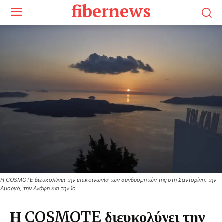
fibernews
Η COSMOTE διευκολύνει την επικοινωνία των συνδρομητών της στη Σαντορίνη, την
Αμοργό, την Ανάφη και την Ίο
Η COSMOTE διευκολύνει την