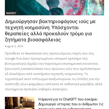
MARKET
Δημιούργησαν βακτηριοφάγους ιούς με
τεχνητή νοημοσύνη: Υπόσχονται
θεραπείες αλλά προκαλούν τρόμο για
ζητήματα βιοασφάλειας
August 6, 2026
Πρόσθεσε το Newsbeast στις προτεινόμενες πηγές σου στη
Google Ένα άνευ προηγουμένου ιστορικό ορόσημο στη
βιοτεχνολογία διχάζει την παγκόσμια επιστημονική κοινότητα.
Ερευνητές κατασκεύασαν τους πρώτους ιούς που σχεδιάστηκαν
εξ ολοκλήρου από συστήματα τεχνητής νοημοσύνης. Το
τεχνολογικό αυτό επίτευγμα αναζωπυρώνει τις ελπίδες για την
ανάπτυξη νέων φαρμάκων απέναντι σε ανθεκτικά μικρόβια, αλλά
ταυτόχρονα προκαλεί σοβαρές ανησυχίες
H έρευνα για το ChatGPT που σοκάρει:
Δημιουργεί ιστορίες που οι άνθρωποι τις
προτιμούν από τα μυθιστορήματα