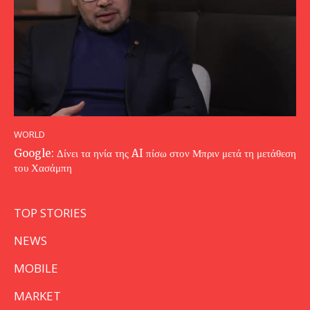
WORLD
Google: Δίνει τα ηνία της AI πίσω στον Μπριν μετά τη μετάθεση
του Χασάμπη
TOP STORIES
NEWS
MOBILE
MARKET