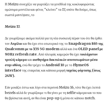
Η Meizu συνεχίζει να γιορτάζει τα γενέθλιά της κυκλοφορώντας
ομώνυμα μοντέλα και φέτος “κλείνει” τα 17, οπότε θα δούμε, όπως
σωστά μαντέψατε, το
Meizu 17.
Δε γνωρίζουμε ακόμα πολλά για τη νέα συσκευή πέραν του ότι θα έρθει
τον
Απρίλιο
και θα έχει στο εσωτερικό της το
Snapdragon 865 της
Qualcomm με το X55 5G modem
αλλά και ένα
OLED panel με
90Hz refresh rate
. Από πλευράς καμερών θα έχει
τουλάχιστον
τριπλή κάμερα
και
αισθητήρα δακτυλικών αποτυπωμάτων μέσα
στην οθόνη
, ενώ θα τρέχει το
Android 10
με το
FlymeOS
interface
της εταιρείας και κάποια μορφή
ταχείας φόρτισης (ίσως
24W).
Εάν μοιάζει έστω και λίγο στα περσινά Meizu 16, τότε θα έχει λεπτά
bezels αλλά δε γνωρίζουμε τι θα γίνει με τη selfie κάμερα και το που
θα βρίσκεται αυτή, αν θα είναι pop-up ή μέσα σε κάποιο notch.