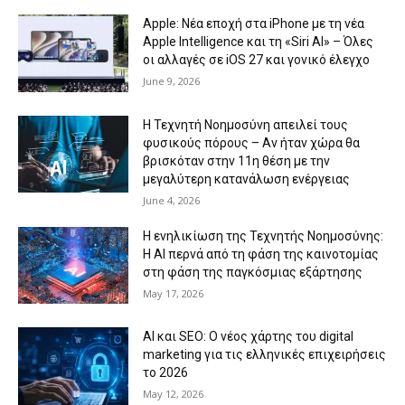
Apple: Νέα εποχή στα iPhone με τη νέα
Apple Intelligence και τη «Siri AI» – Όλες
οι αλλαγές σε iOS 27 και γονικό έλεγχο
June 9, 2026
Η Τεχνητή Νοημοσύνη απειλεί τους
φυσικούς πόρους – Αν ήταν χώρα θα
βρισκόταν στην 11η θέση με την
μεγαλύτερη κατανάλωση ενέργειας
June 4, 2026
Η ενηλικίωση της Τεχνητής Νοημοσύνης:
Η AI περνά από τη φάση της καινοτομίας
στη φάση της παγκόσμιας εξάρτησης
May 17, 2026
AI και SEO: Ο νέος χάρτης του digital
marketing για τις ελληνικές επιχειρήσεις
το 2026
May 12, 2026