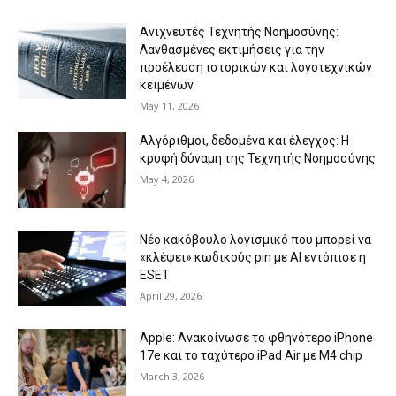
Ανιχνευτές Τεχνητής Νοημοσύνης:
Λανθασμένες εκτιμήσεις για την
προέλευση ιστορικών και λογοτεχνικών
κειμένων
May 11, 2026
Αλγόριθμοι, δεδομένα και έλεγχος: Η
κρυφή δύναμη της Τεχνητής Νοημοσύνης
May 4, 2026
Νέο κακόβουλο λογισμικό που μπορεί να
«κλέψει» κωδικούς pin με AI εντόπισε η
ESET
April 29, 2026
Apple: Ανακοίνωσε το φθηνότερο iPhone
17e και το ταχύτερο iPad Air με Μ4 chip
March 3, 2026