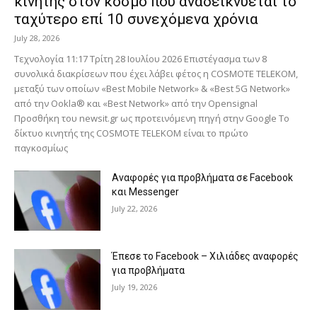
κινητής στον κόσμο που αναδεικνύεται το
ταχύτερο επί 10 συνεχόμενα χρόνια
July 28, 2026
Τεχνολογία 11:17 Τρίτη 28 Ιουλίου 2026 Επιστέγασμα των 8
συνολικά διακρίσεων που έχει λάβει φέτος η COSMOTE TELEKOM,
μεταξύ των οποίων «Best Mobile Network» & «Best 5G Network»
από την Ookla® και «Best Network» από την Opensignal
Προσθήκη του newsit.gr ως προτεινόμενη πηγή στην Google Το
δίκτυο κινητής της COSMOTE TELEKOM είναι το πρώτο
παγκοσμίως
Αναφορές για προβλήματα σε Facebook
και Messenger
July 22, 2026
Έπεσε το Facebook – Χιλιάδες αναφορές
για προβλήματα
July 19, 2026