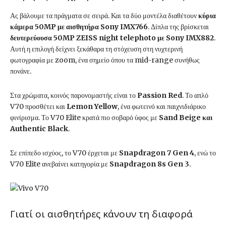
Ας βάλουμε τα πράγματα σε σειρά. Και τα δύο μοντέλα διαθέτουν
κύρια
κάμερα 50MP με αισθητήρα Sony IMX766
. Δίπλα της βρίσκεται
δευτερεύουσα 50MP ZEISS night telephoto με Sony IMX882
.
Αυτή η επιλογή δείχνει ξεκάθαρα τη στόχευση στη νυχτερινή
φωτογραφία με zoom, ένα σημείο όπου τα mid-range συνήθως
πονάνε.
Στα χρώματα, κοινός παρονομαστής είναι το
Passion Red
. Το απλό
V70 προσθέτει και
Lemon Yellow
, ένα φωτεινό και παιχνιδιάρικο
φινίρισμα. Το V70 Elite κρατά πιο σοβαρό ύφος με
Sand Beige και
Authentic Black
.
Σε επίπεδο ισχύος, το V70 έρχεται με
Snapdragon 7 Gen 4
, ενώ το
V70 Elite ανεβαίνει κατηγορία με
Snapdragon 8s Gen 3
.
Γιατί οι αισθητήρες κάνουν τη διαφορά