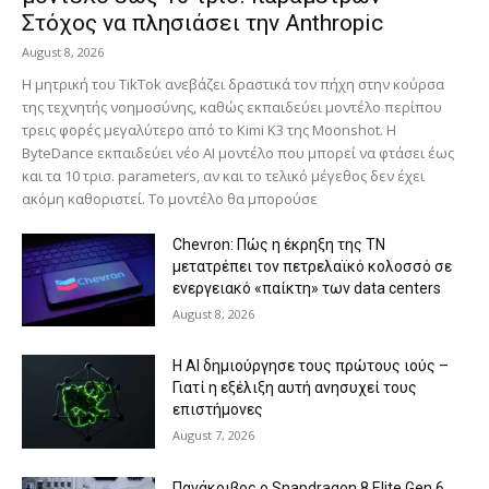
Στόχος να πλησιάσει την Anthropic
August 8, 2026
Η μητρική του TikTok ανεβάζει δραστικά τον πήχη στην κούρσα
της τεχνητής νοημοσύνης, καθώς εκπαιδεύει μοντέλο περίπου
τρεις φορές μεγαλύτερο από το Kimi K3 της Moonshot. Η
ByteDance εκπαιδεύει νέο AI μοντέλο που μπορεί να φτάσει έως
και τα 10 τρισ. parameters, αν και το τελικό μέγεθος δεν έχει
ακόμη καθοριστεί. Το μοντέλο θα μπορούσε
Chevron: Πώς η έκρηξη της ΤΝ
μετατρέπει τον πετρελαϊκό κολοσσό σε
ενεργειακό «παίκτη» των data centers
August 8, 2026
Η AI δημιούργησε τους πρώτους ιούς –
Γιατί η εξέλιξη αυτή ανησυχεί τους
επιστήμονες
August 7, 2026
Πανάκριβος ο Snapdragon 8 Elite Gen 6