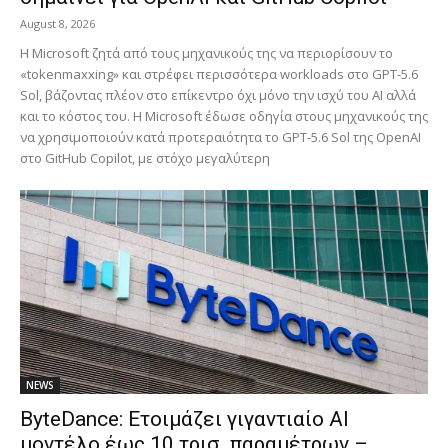
August 8, 2026
Η Microsoft ζητά από τους μηχανικούς της να περιορίσουν το
«tokenmaxxing» και στρέφει περισσότερα workloads στο GPT-5.6
Sol, βάζοντας πλέον στο επίκεντρο όχι μόνο την ισχύ του AI αλλά
και το κόστος του. Η Microsoft έδωσε οδηγία στους μηχανικούς της
να χρησιμοποιούν κατά προτεραιότητα το GPT-5.6 Sol της OpenAI
στο GitHub Copilot, με στόχο μεγαλύτερη
NEWS
ByteDance: Ετοιμάζει γιγαντιαίο AI
μοντέλο έως 10 τρισ. παραμέτρων –