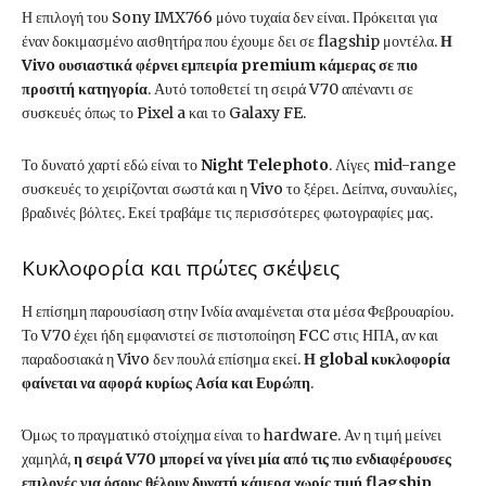
Η επιλογή του Sony IMX766 μόνο τυχαία δεν είναι. Πρόκειται για
έναν δοκιμασμένο αισθητήρα που έχουμε δει σε flagship μοντέλα.
Η
Vivo ουσιαστικά φέρνει εμπειρία premium κάμερας σε πιο
προσιτή κατηγορία
. Αυτό τοποθετεί τη σειρά V70 απέναντι σε
συσκευές όπως το Pixel a και το Galaxy FE.
Το δυνατό χαρτί εδώ είναι το
Night Telephoto
. Λίγες mid-range
συσκευές το χειρίζονται σωστά και η Vivo το ξέρει. Δείπνα, συναυλίες,
βραδινές βόλτες. Εκεί τραβάμε τις περισσότερες φωτογραφίες μας.
Κυκλοφορία και πρώτες σκέψεις
Η επίσημη παρουσίαση στην Ινδία αναμένεται στα μέσα Φεβρουαρίου.
Το V70 έχει ήδη εμφανιστεί σε πιστοποίηση FCC στις ΗΠΑ, αν και
παραδοσιακά η Vivo δεν πουλά επίσημα εκεί.
Η global κυκλοφορία
φαίνεται να αφορά κυρίως Ασία και Ευρώπη
.
Όμως το πραγματικό στοίχημα είναι το hardware. Αν η τιμή μείνει
χαμηλά,
η σειρά V70 μπορεί να γίνει μία από τις πιο ενδιαφέρουσες
επιλογές για όσους θέλουν δυνατή κάμερα χωρίς τιμή flagship
.