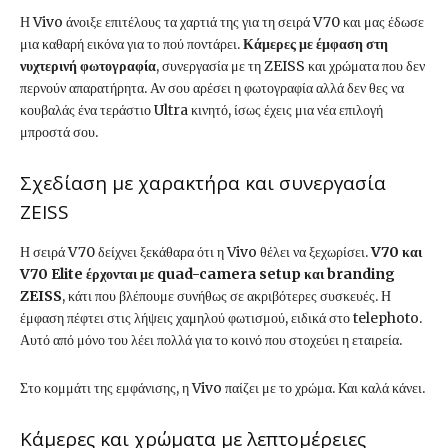
Η Vivo άνοιξε επιτέλους τα χαρτιά της για τη σειρά V70 και μας έδωσε
μια καθαρή εικόνα για το πού ποντάρει.
Κάμερες με έμφαση στη
νυχτερινή φωτογραφία
, συνεργασία με τη ZEISS και χρώματα που δεν
περνούν απαρατήρητα. Αν σου αρέσει η φωτογραφία αλλά δεν θες να
κουβαλάς ένα τεράστιο Ultra κινητό, ίσως έχεις μια νέα επιλογή
μπροστά σου.
Σχεδίαση με χαρακτήρα και συνεργασία
ZEISS
Η σειρά V70 δείχνει ξεκάθαρα ότι η Vivo θέλει να ξεχωρίσει.
V70 και
V70 Elite έρχονται με quad-camera setup και branding
ZEISS
, κάτι που βλέπουμε συνήθως σε ακριβότερες συσκευές. Η
έμφαση πέφτει στις λήψεις χαμηλού φωτισμού, ειδικά στο telephoto.
Αυτό από μόνο του λέει πολλά για το κοινό που στοχεύει η εταιρεία.
Στο κομμάτι της εμφάνισης, η Vivo παίζει με το χρώμα. Και καλά κάνει.
Κάμερες και χρώματα με λεπτομέρειες