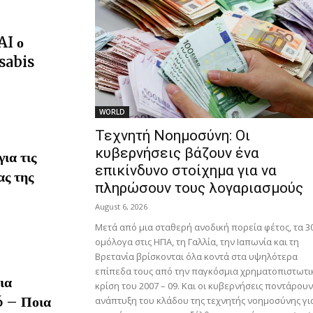
AI ο
sabis
WORLD
Τεχνητή Νοημοσύνη: Οι
κυβερνήσεις βάζουν ένα
ια τις
επικίνδυνο στοίχημα για να
ας της
πληρώσουν τους λογαριασμούς
August 6, 2026
Μετά από μια σταθερή ανοδική πορεία φέτος, τα 3
ομόλογα στις ΗΠΑ, τη Γαλλία, την Ιαπωνία και τη
Βρετανία βρίσκονται όλα κοντά στα υψηλότερα
επίπεδα τους από την παγκόσμια χρηματοπιστωτι
ια
κρίση του 2007 – 09. Και οι κυβερνήσεις ποντάρου
6 – Ποια
ανάπτυξη του κλάδου της τεχνητής νοημοσύνης γι