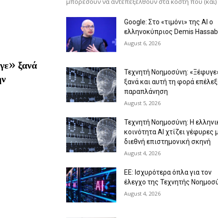
μπορέσουν να αντεπεξέλθουν στα κόστη που (και)
Google: Στο «τιμόνι» της AI ο
ελληνοκύπριος Demis Hassab
August 6, 2026
γε» ξανά
Τεχνητή Νοημοσύνη: «Ξέφυγε
ην
ξανά και αυτή τη φορά επέλεξ
παραπλάνηση
August 5, 2026
Τεχνητή Νοημοσύνη: Η ελληνι
κοινότητα AI χτίζει γέφυρες 
διεθνή επιστημονική σκηνή
August 4, 2026
ΕΕ: Ισχυρότερα όπλα για τον
έλεγχο της Τεχνητής Νοημοσ
August 4, 2026