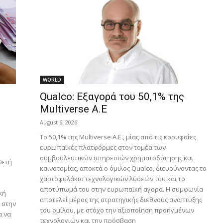
WORLD
Qualco: Εξαγορά του 50,1% της
Multiverse A.E
August 6, 2026
Το 50,1% της Multiverse A.E., μίας από τις κορυφαίες
ευρωπαϊκές πλατφόρμες στον τομέα των
συμβουλευτικών υπηρεσιών χρηματοδότησης και
0ετή
καινοτομίας, αποκτά ο όμιλος Qualco, διευρύνοντας το
χαρτοφυλάκιο τεχνολογικών λύσεών του και το
αποτύπωμά του στην ευρωπαϊκή αγορά. Η συμφωνία
κή
αποτελεί μέρος της στρατηγικής διεθνούς ανάπτυξης
ν στην
του ομίλου, με στόχο την αξιοποίηση προηγμένων
α να
τεχνολογιών και την πρόσβαση