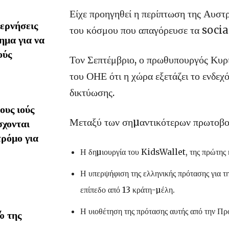
Είχε προηγηθεί η περίπτωση της Αυστρ
ερνήσεις
του κόσμου που απαγόρευσε τα socia
ημα για να
ούς
Τον Σεπτέμβριο, ο πρωθυπουργός Κυρ
του ΟΗΕ ότι η χώρα εξετάζει το ενδε
δικτύωσης.
υς ιούς
Μεταξύ των σηµαντικότερων πρωτοβου
σχονται
τρόμο για
Η δηµιουργία του KidsWallet, της πρώτης 
Η υπερψήφιση της ελληνικής πρότασης για τ
επίπεδο από 13 κράτη-µέλη.
Η υιοθέτηση της πρότασης αυτής από την Πρ
% της