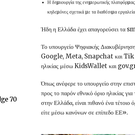
Η δηµιουργία της ενηµερωτικής πλατφόρµας 
κηδεµόνες σχετικά µε τα διαθέσιµα εργαλεί
Ήδη η Ελλάδα έχει απαγορεύσει τα s
Το υπουργείο Ψηφιακής Διακυβέρνησης
Google, Meta, Snapchat και Tik T
ηλικίας μέσω KidsWallet και gov.g
Όπως ανέφερε το υπουργείο στην επιστ
προς το παρόν εθνικό όριο ηλικίας γι
dge 70
στην Ελλάδα, είναι πιθανό ένα τέτοιο ό
είτε μέσω κανόνων σε επίπεδο ΕΕ».