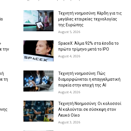
Τεχνητή νοημοσύνη: Κέρδη για τις
is
μεγάλες εταιρείες τεχνολογίας
της Ευρώπης
August 5, 2026
»
SpaceX: Άλμα 92% στα έσοδα το
ε την
πρώτο τρίμηνο μετά το IPO
August 4, 2026
κή
Τεχνητή νοημοσύνη: Πώς
με τη
διαμορφώνεται η επαγγελματική
πορεία στην εποχή της AI
August 4, 2026
Τεχνητή Νοημοσύνη: Οι κολοσσοί
ύνης
ΑΙ καλούνται σε σύσκεψη στον
Λευκό Οίκο
August 3, 2026