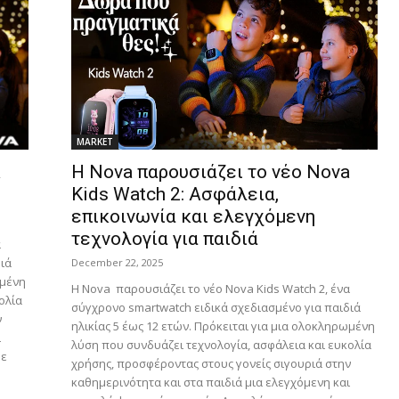
MARKET
a
Η Nova παρουσιάζει το νέο Nova
Kids Watch 2: Ασφάλεια,
επικοινωνία και ελεγχόμενη
τεχνολογία για παιδιά
α
ιά
December 22, 2025
ωμένη
Η Nova παρουσιάζει το νέο Nova Kids Watch 2, ένα
ολία
σύγχρονο smartwatch ειδικά σχεδιασμένο για παιδιά
ν
ηλικίας 5 έως 12 ετών. Πρόκειται για μια ολοκληρωμένη
ι
λύση που συνδυάζει τεχνολογία, ασφάλεια και ευκολία
με
χρήσης, προσφέροντας στους γονείς σιγουριά στην
καθημερινότητα και στα παιδιά μια ελεγχόμενη και