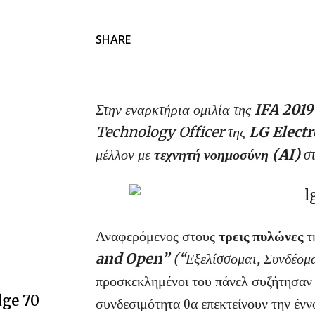
SHARE
Στην εναρκτήρια ομιλία της
IFA 2019
Technology Officer της
LG Elect
μέλλον με
τεχνητή νοημοσύνη (AI)
στ
Αναφερόμενος στους
τρεις πυλώνες
τ
and Open”
(“Εξελίσσομαι, Συνδέομα
προσκεκλημένοι του πάνελ συζήτησαν 
dge 70
συνδεσιμότητα θα επεκτείνουν την έννο