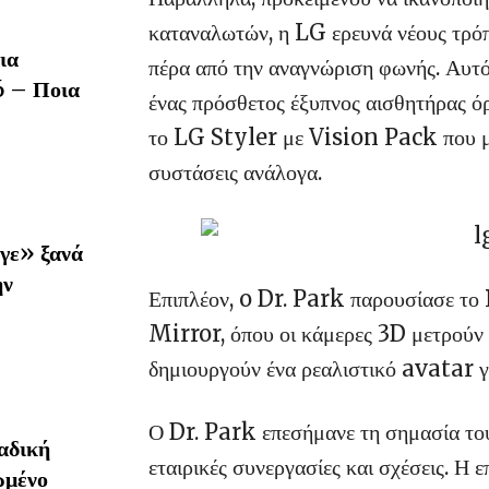
καταναλωτών, η LG ερευνά νέους τρόπ
ια
πέρα από την αναγνώριση φωνής. Αυτό
6 – Ποια
ένας πρόσθετος έξυπνος αισθητήρας ό
το LG Styler με Vision Pack που μπο
συστάσεις ανάλογα.
γε» ξανά
ην
Επιπλέον, o Dr. Park παρουσίασε το
Mirror, όπου οι κάμερες 3D μετρούν 
δημιουργούν ένα ρεαλιστικό avatar γ
Ο Dr. Park επεσήμανε τη σημασία του
αδική
εταιρικές συνεργασίες και σχέσεις. Η 
ωμένο