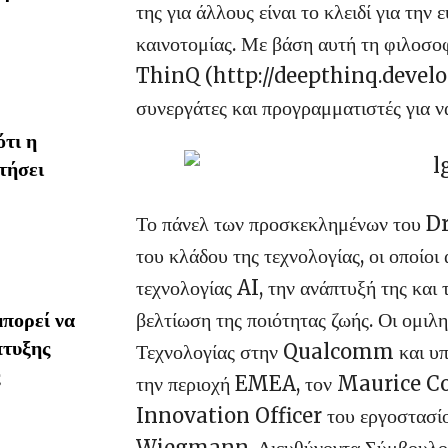
της για άλλους είναι το κλειδί για τη
καινοτομίας. Με βάση αυτή τη φιλοσ
ThinQ (http://deepthinq.develope
συνεργάτες και προγραμματιστές για να
τι η
τήσει
Το πάνελ των προσκεκλημένων του Dr.
του κλάδου της τεχνολογίας, οι οποίοι
τεχνολογίας AI, την ανάπτυξή της και 
βελτίωση της ποιότητας ζωής. Οι ομι
πορεί να
πτυξης
Τεχνολογίας στην Qualcomm και υπεύ
την περιοχή EMEA, τον Maurice Con
Innovation Officer του εργοστασί
Wiegmann, Διευθύνοντα Σύμβουλο