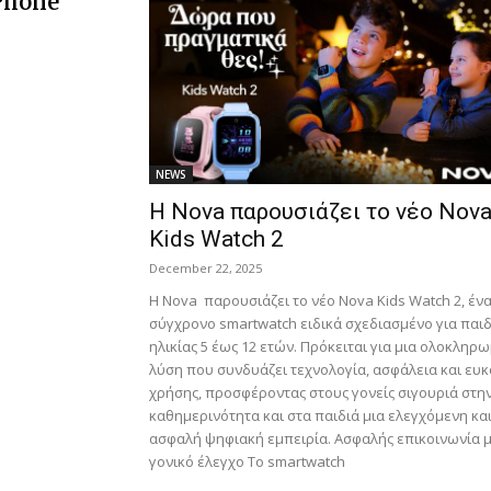
 Phone
NEWS
Η Nova παρουσιάζει το νέο Nov
Kids Watch 2
December 22, 2025
Η Nova παρουσιάζει το νέο Nova Kids Watch 2, έν
σύγχρονο smartwatch ειδικά σχεδιασμένο για παιδ
ηλικίας 5 έως 12 ετών. Πρόκειται για μια ολοκληρ
λύση που συνδυάζει τεχνολογία, ασφάλεια και ευκ
χρήσης, προσφέροντας στους γονείς σιγουριά στη
καθημερινότητα και στα παιδιά μια ελεγχόμενη κα
ασφαλή ψηφιακή εμπειρία. Ασφαλής επικοινωνία 
γονικό έλεγχο Το smartwatch