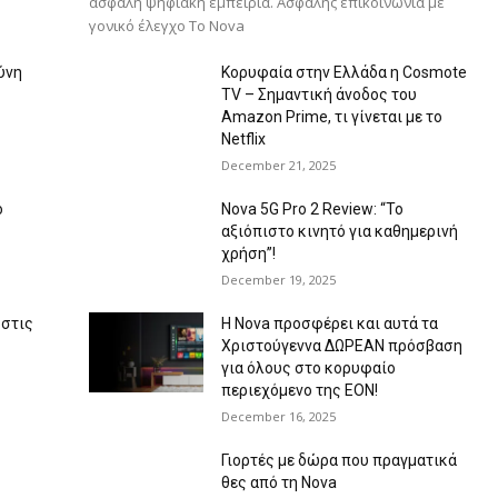
ασφαλή ψηφιακή εμπειρία. Ασφαλής επικοινωνία με
γονικό έλεγχο Το Nova
ύνη
Κορυφαία στην Ελλάδα η Cosmote
TV – Σημαντική άνοδος του
Amazon Prime, τι γίνεται με το
Netflix
December 21, 2025
ο
Nova 5G Pro 2 Review: “Το
αξιόπιστο κινητό για καθημερινή
χρήση”!
December 19, 2025
 στις
Η Nova προσφέρει και αυτά τα
Χριστούγεννα ΔΩΡΕΑΝ πρόσβαση
για όλους στο κορυφαίο
περιεχόμενο της EON!
December 16, 2025
Γιορτές με δώρα που πραγματικά
θες από τη Nova