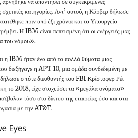
 αρνήθηκε να απαντήσει σε συγκεκριμένες
ς σχετικές κατηγορίες. Αντ’ αυτού, η Κάρβερ δήλωσε
τέθηκε πριν από έξι χρόνια και το Υπουργείο
μβει. Η IBM είναι πεπεισμένη ότι οι ενέργειές μας
α του νόμου».
ι η IBM ήταν ένα από τα πολλά θύματα μιας
που διεξήγαγε η APT 10, μια ομάδα συνδεδεμένη με
ς δήλωσε ο τότε διευθυντής του FBI Κρίστοφερ Ρέι
ίκη το 2018, είχε στοχεύσει τα «μεγάλα ονόματα»
ισέβαλαν τόσο στο δίκτυο της εταιρείας όσο και στα
εργασία με την AT&T.
ve Eyes