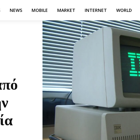
S
NEWS
MOBILE
MARKET
INTERNET
WORLD
από
ην
ία