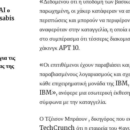
«Δεδομένου ότι η υποδομή των βασικ
AI ο
παρωχημένη, οι χάκερ κατάφεραν να 
sabis
περιπτώσεις και μπορούν να περιφέρον
αναφερόταν στην καταγγελία, η οποία
στο συμπέρασμα ότι τέσσερις διακομισ
χάκινγκ APT 10.
ια τις
«Οι επιτιθέμενοι έχουν παραβιάσει κ
ας της
παραβιασμένους λογαριασμούς και σχε
κάθε επιχειρηματική μονάδα της IBM,
IBM», ανέφερε μια εσωτερική έκθεση 
σύμφωνα με την καταγγελία.
Ο Τζέισον Μπράουν , δικηγόρος που 
TechCrunch ότι η εταιρεία του «ανυπ