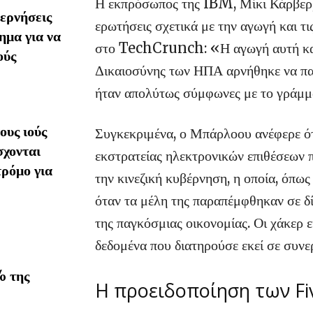
Η εκπρόσωπος της IBM, Μίκι Κάρβερ,
ερνήσεις
ερωτήσεις σχετικά με την αγωγή και τι
ημα για να
στο TechCrunch: «Η αγωγή αυτή κατα
ούς
Δικαιοσύνης των ΗΠΑ αρνήθηκε να παρέ
ήταν απολύτως σύμφωνες με το γράμμ
υς ιούς
Συγκεκριμένα, ο Μπάρλοου ανέφερε ότ
σχονται
εκστρατείας ηλεκτρονικών επιθέσεων 
τρόμο για
την κινεζική κυβέρνηση, η οποία, όπω
όταν τα μέλη της παραπέμφθηκαν σε δ
της παγκόσμιας οικονομίας. Οι χάκερ ε
δεδομένα που διατηρούσε εκεί σε συν
% της
Η προειδοποίηση των Fi