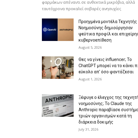
φαρμάκων απέναντι σε ανθεκτικά μικρόβια, αλλά
ταυτόχρονα προκαλεί σοβαρές ανησυχίες
Προηγμένα μοντέλα Τεχνητής
Νοημοσύνης δημιούργησαν
ψεύτικα προφίλ και επιχείρη
κυβερνοεπίθεση
August 5, 2026
Θες να γίνεις influencer; Το
ChatGPT μπορεί να το κάνει π
εύκολο απ’ όσο φαντάζεσαι
August 1, 2026
Ξέφυγε ο έλεγχος της τεχνητ
νοημοσύνης; Το Claude της
Anthropic παραβίασε συστήμ
τριών οργανισμών κατά τη
διάρκεια δοκιμής
July 31, 2026