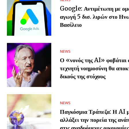
Google: Αντιμέτωπη με ομ
αγωγή 5 δισ. λιρών στο Ην
Βασίλειο
NEWS
Ο «νονός της AI» φοβάται ό
τεχνητή νοημοσύνη θα αποκ
δικούς της στόχους
NEWS
Παγκόσμια Τράπεζα: Η AI μ
αλλάξει την πορεία της ανά
στις αναδυόμενες οικονομίες