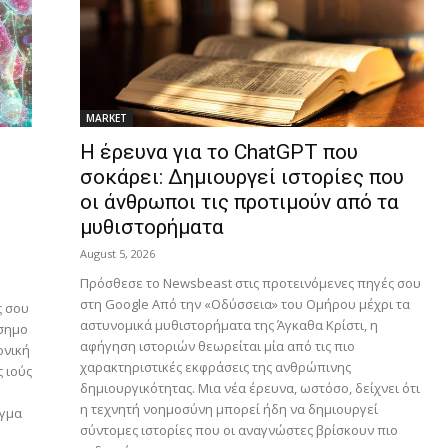
MARKET
H έρευνα για το ChatGPT που
σοκάρει: Δημιουργεί ιστορίες που
οι άνθρωποι τις προτιμούν από τα
μυθιστορήματα
August 5, 2026
Πρόσθεσε το Newsbeast στις προτεινόμενες πηγές σου
στη Google Από την «Οδύσσεια» του Ομήρου μέχρι τα
ς σου
αστυνομικά μυθιστορήματα της Άγκαθα Κρίστι, η
όσημο
αφήγηση ιστοριών θεωρείται μία από τις πιο
ονική
χαρακτηριστικές εκφράσεις της ανθρώπινης
 ιούς
δημιουργικότητας. Μια νέα έρευνα, ωστόσο, δείχνει ότι
η τεχνητή νοημοσύνη μπορεί ήδη να δημιουργεί
υγμα
σύντομες ιστορίες που οι αναγνώστες βρίσκουν πιο