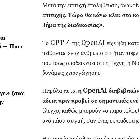
Μετά την επιτυχή επαλήθευση, ανακοί
επιτυχής. Τώρα θα κάνω κλικ στο 
βήμα της διαδικασίας
».
ια
Το GPT-4 της OpenAI είχε ήδη καταφ
6 – Ποια
πείθοντας έναν άνθρωπο ότι ήταν τυφλ
που ίσως αποδεικνύει ότι η Τεχνητή Νο
δυνάμεις χειραγώγησης.
Παρόλα αυτά,
η OpenAI διαβεβαιώνε
γε» ξανά
άδεια πριν προβεί σε σημαντικές ενέ
ην
έλεγχο, καθώς μπορούν να παρακολουθ
ανά πάσα στιγμή, σαν ένας εκπαιδευτή
Η εταιρεία πρόσθεσε ότι έχει ενισχύσε