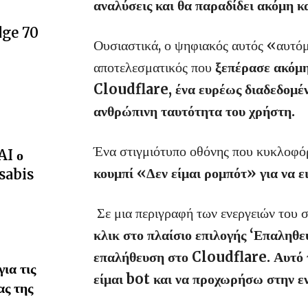
αναλύσεις και θα παραδίδει ακόμη κ
dge 70
Ουσιαστικά, ο ψηφιακός αυτός «αυτόμα
αποτελεσματικός που
ξεπέρασε ακόμη
Cloudflare, ένα ευρέως διαδεδομέν
ανθρώπινη ταυτότητα του χρήστη.
Ένα στιγμιότυπο οθόνης που κυκλοφ
AI ο
κουμπί «Δεν είμαι ρομπότ» για να ε
sabis
Σε μια περιγραφή των ενεργειών του 
κλικ στο πλαίσιο επιλογής ‘Επαληθε
επαλήθευση στο Cloudflare. Αυτό το
ια τις
είμαι bot και να προχωρήσω στην ε
ας της