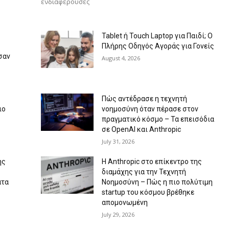
ενδιαφέρουσες
Tablet ή Touch Laptop για Παιδί; Ο
Πλήρης Οδηγός Αγοράς για Γονείς
σαν
August 4, 2026
Πώς αντέδρασε η τεχνητή
ιο
νοημοσύνη όταν πέρασε στον
πραγματικό κόσμο – Τα επεισόδια
σε OpenAI και Anthropic
July 31, 2026
ής
Η Anthropic στο επίκεντρο της
διαμάχης για την Τεχνητή
ατα
Νοημοσύνη – Πώς η πιο πολύτιμη
startup του κόσμου βρέθηκε
απομονωμένη
July 29, 2026