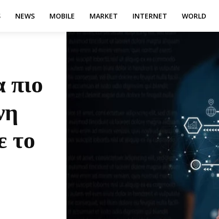
S
NEWS
MOBILE
MARKET
INTERNET
WORLD
 πιο
νη
ε το