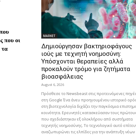
που
MARKET
ς που οι
Δημιούργησαν βακτηριοφάγους
 τα
ιούς με τεχνητή νοημοσύνη:
Υπόσχονται θεραπείες αλλά
προκαλούν τρόμο για ζητήματα
βιοασφάλειας
August 6, 2026
Πρόσθεσε το Newsbeast στις προτεινόμενες πηγέ
στη Google Ένα άνευ προηγουμένου ιστορικό ορ
στη βιοτεχνολογία διχάζει την παγκόσμια επιστημ
κοινότητα. Ερευνητές κατασκεύασαν τους πρώτους
που σχεδιάστηκαν εξ ολοκλήρου από συστήματα
τεχνητής νοημοσύνης. Το τεχνολογικό αυτό επίτε
αναζωπυρώνει τις ελπίδες για την ανάπτυξη νέων