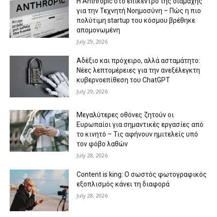
Η Anthropic στο επίκεντρο της διαμάχης
για την Τεχνητή Νοημοσύνη – Πώς η πιο
πολύτιμη startup του κόσμου βρέθηκε
απομονωμένη
July 29, 2026
Αδέξιο και πρόχειρο, αλλά ασταμάτητο:
Νέες λεπτομέρειες για την ανεξέλεγκτη
κυβερνοεπίθεση του ChatGPT
July 29, 2026
Μεγαλύτερες οθόνες ζητούν οι
Ευρωπαίοι για σημαντικές εργασίες από
το κινητό – Τις αφήνουν ημιτελείς υπό
τον φόβο λαθών
July 28, 2026
Content is king: Ο σωστός φωτογραφικός
εξοπλισμός κάνει τη διαφορά
July 28, 2026