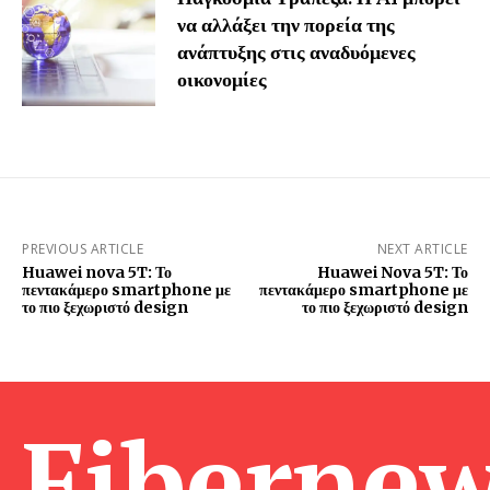
να αλλάξει την πορεία της
ανάπτυξης στις αναδυόμενες
οικονομίες
PREVIOUS ARTICLE
NEXT ARTICLE
Huawei nova 5T: Το
Huawei Nova 5T: Το
πεντακάμερο smartphone με
πεντακάμερο smartphone με
το πιο ξεχωριστό design
το πιο ξεχωριστό design
Fibernew