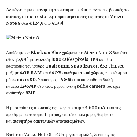
Αν ψάχνετε μια οικονομική συσκευή που καλύψει άνετα τις βασικές σας
ανάγκες, το metrostore.gr προσφέρει αυτές τις μέρες το
Meizu
Note 8 στα €124,9
από €199!
Διαθέσιμο σε
Black και Blue
χρώματα, το Meizu Note 8 διαθέτει
οθόνη
5,99″
με ανάλυση
1080×2160 pixels, IPS
και στο
εσωτερικό του ισχυρό
Qualcomm Snapdragon 632
chipset,
μαζί με
4GB RAM
και
64GB αποθηκευτικού χώρου
, επεκτάσιμου
μέσω
microSD
. Υποστηρίζει
4G δίκτυα
και διαθέτει διπλή
κάμερα
12+5MP
στο πίσω μέρος, ενώ η selfie camera του εχει
αισθητήρα
8MP.
Η μπαταρία της συσκευής έχει χωρητικότητα
3.600mAh
και της
προσφέρει αυτονομία 1 ημέρας, ενώ στο πίσω μέρος θα βρείτε
και
αισθητήρα δακτυλικών αποτυπωμάτων.
Βρείτε το Meizu Note 8 με 2 έτη εγγύηση καλής λειτουργίας