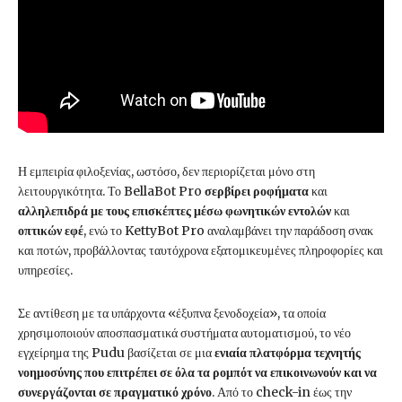
Η εμπειρία φιλοξενίας, ωστόσο, δεν περιορίζεται μόνο στη
λειτουργικότητα. Το BellaBot Pro
σερβίρει ροφήματα
και
αλληλεπιδρά με τους επισκέπτες μέσω φωνητικών εντολών
και
οπτικών εφέ
, ενώ το KettyBot Pro αναλαμβάνει την παράδοση σνακ
και ποτών, προβάλλοντας ταυτόχρονα εξατομικευμένες πληροφορίες και
υπηρεσίες.
Σε αντίθεση με τα υπάρχοντα «έξυπνα ξενοδοχεία», τα οποία
χρησιμοποιούν αποσπασματικά συστήματα αυτοματισμού, το νέο
εγχείρημα της Pudu βασίζεται σε μια
ενιαία πλατφόρμα τεχνητής
νοημοσύνης που επιτρέπει σε όλα τα ρομπότ να επικοινωνούν και να
συνεργάζονται σε πραγματικό χρόνο
. Από το check-in έως την