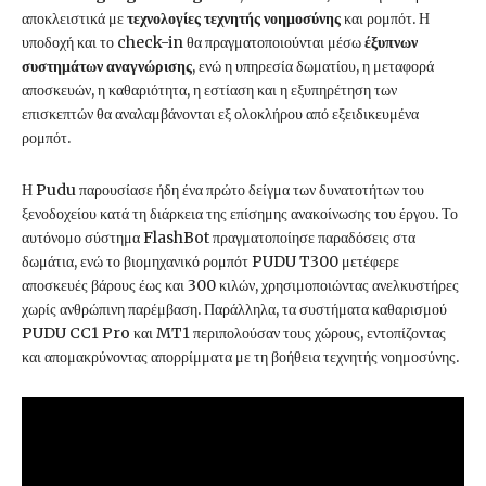
αποκλειστικά με
τεχνολογίες τεχνητής νοημοσύνης
και ρομπότ. Η
υποδοχή και το check-in θα πραγματοποιούνται μέσω
έξυπνων
συστημάτων αναγνώρισης
, ενώ η υπηρεσία δωματίου, η μεταφορά
αποσκευών, η καθαριότητα, η εστίαση και η εξυπηρέτηση των
επισκεπτών θα αναλαμβάνονται εξ ολοκλήρου από εξειδικευμένα
ρομπότ.
Η Pudu παρουσίασε ήδη ένα πρώτο δείγμα των δυνατοτήτων του
ξενοδοχείου κατά τη διάρκεια της επίσημης ανακοίνωσης του έργου. Το
αυτόνομο σύστημα FlashBot πραγματοποίησε παραδόσεις στα
δωμάτια, ενώ το βιομηχανικό ρομπότ PUDU T300 μετέφερε
αποσκευές βάρους έως και 300 κιλών, χρησιμοποιώντας ανελκυστήρες
χωρίς ανθρώπινη παρέμβαση. Παράλληλα, τα συστήματα καθαρισμού
PUDU CC1 Pro και MT1 περιπολούσαν τους χώρους, εντοπίζοντας
και απομακρύνοντας απορρίμματα με τη βοήθεια τεχνητής νοημοσύνης.