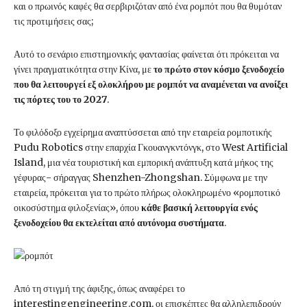
και ο πρωινός καφές θα σερβιριζόταν από ένα ρομπότ που θα θυμόταν
τις προτιμήσεις σας;
Αυτό το σενάριο επιστημονικής φαντασίας φαίνεται ότι πρόκειται να
γίνει πραγματικότητα στην Κίνα, με
το πρώτο στον κόσμο ξενοδοχείο
που θα λειτουργεί εξ ολοκλήρου με ρομπότ να αναμένεται να ανοίξει
τις πόρτες του το 2027
.
Το φιλόδοξο εγχείρημα αναπτύσσεται από την εταιρεία ρομποτικής
Pudu Robotics στην επαρχία Γκουανγκντόνγκ, στο West Artificial
Island, μια νέα τουριστική και εμπορική ανάπτυξη κατά μήκος της
γέφυρας- σήραγγας Shenzhen-Zhongshan. Σύμφωνα με την
εταιρεία, πρόκειται για το πρώτο πλήρως ολοκληρωμένο «ρομποτικό
οικοσύστημα φιλοξενίας», όπου
κάθε βασική λειτουργία ενός
ξενοδοχείου θα εκτελείται από αυτόνομα συστήματα
.
Από τη στιγμή της άφιξης, όπως αναφέρει το
interestingengineering.com, οι επισκέπτες θα αλληλεπιδρούν