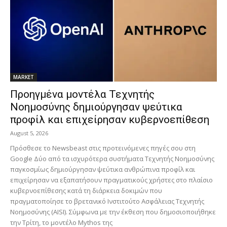
MARKET
Προηγμένα μοντέλα Τεχνητής
Νοημοσύνης δημιούργησαν ψεύτικα
προφίλ και επιχείρησαν κυβερνοεπίθεση
August 5, 2026
Πρόσθεσε το Newsbeast στις προτεινόμενες πηγές σου στη
Google Δύο από τα ισχυρότερα συστήματα Τεχνητής Νοημοσύνης
παγκοσμίως δημιούργησαν ψεύτικα ανθρώπινα προφίλ και
επιχείρησαν να εξαπατήσουν πραγματικούς χρήστες στο πλαίσιο
κυβερνοεπίθεσης κατά τη διάρκεια δοκιμών που
πραγματοποίησε το βρετανικό Ινστιτούτο Ασφάλειας Τεχνητής
Νοημοσύνης (AISI). Σύμφωνα με την έκθεση που δημοσιοποιήθηκε
την Τρίτη, το μοντέλο Mythos της