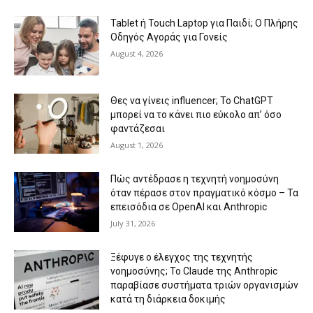
Tablet ή Touch Laptop για Παιδί; Ο Πλήρης
Οδηγός Αγοράς για Γονείς
August 4, 2026
Θες να γίνεις influencer; Το ChatGPT
μπορεί να το κάνει πιο εύκολο απ’ όσο
φαντάζεσαι
August 1, 2026
Πώς αντέδρασε η τεχνητή νοημοσύνη
όταν πέρασε στον πραγματικό κόσμο – Τα
επεισόδια σε OpenAI και Anthropic
July 31, 2026
Ξέφυγε ο έλεγχος της τεχνητής
νοημοσύνης; Το Claude της Anthropic
παραβίασε συστήματα τριών οργανισμών
κατά τη διάρκεια δοκιμής