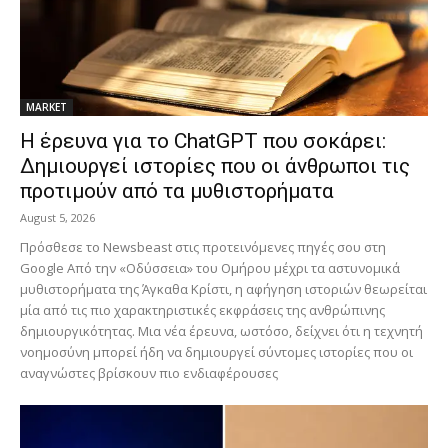
MARKET
H έρευνα για το ChatGPT που σοκάρει:
Δημιουργεί ιστορίες που οι άνθρωποι τις
προτιμούν από τα μυθιστορήματα
August 5, 2026
Πρόσθεσε το Newsbeast στις προτεινόμενες πηγές σου στη
Google Από την «Οδύσσεια» του Ομήρου μέχρι τα αστυνομικά
μυθιστορήματα της Άγκαθα Κρίστι, η αφήγηση ιστοριών θεωρείται
μία από τις πιο χαρακτηριστικές εκφράσεις της ανθρώπινης
δημιουργικότητας. Μια νέα έρευνα, ωστόσο, δείχνει ότι η τεχνητή
νοημοσύνη μπορεί ήδη να δημιουργεί σύντομες ιστορίες που οι
αναγνώστες βρίσκουν πιο ενδιαφέρουσες