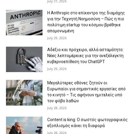
July 31, 2026
Η Anthropic στο επίκεντρο της διαμάχης
για την Τεχνητή Νοημοσύνη – Πώς η πιο
πολύτιμη startup του κόσμου βρέθηκε
απομονωμένη
July 29, 2026
Αδέξιο και πρόχειρο, αλλά ασταμάτητο:
Νέες λεπτομέρειες για την ανεξέλεγκτη
κυβερνοεπίθεση του ChatGPT
July 29, 2026
Μεγαλύτερες οθόνες ζητούν οι
Ευρωπαίοι για σημαντικές εργασίες από
το κινητό – Τις αφήνουν ημιτελείς υπό
τον φόβο λαθών
July 28, 2026
Content is king: Ο σωστός φωτογραφικός
εξοπλισμός κάνει τη διαφορά
July 28, 2026