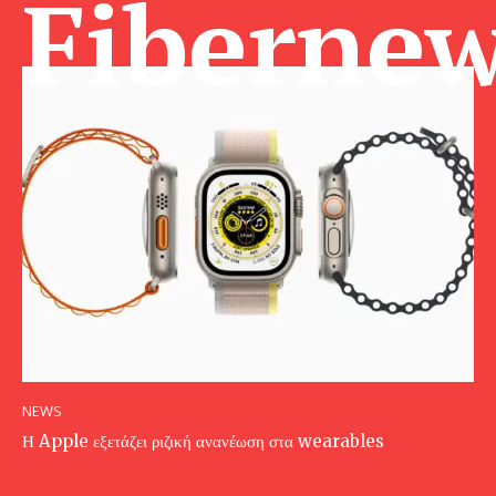
Fibernew
NEWS
Η Apple εξετάζει ριζική ανανέωση στα wearables