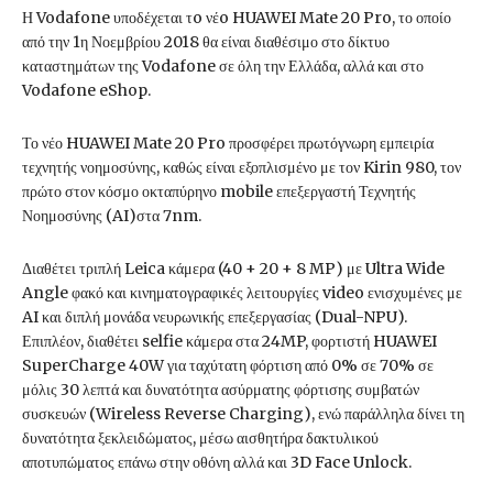
Η Vodafone υποδέχεται τo νέo HUAWEI Mate 20 Pro, το οποίο
από την 1η Νοεμβρίου 2018 θα είναι διαθέσιμο στο δίκτυο
καταστημάτων της Vodafone σε όλη την Ελλάδα, αλλά και στο
Vodafone eShop.
Το νέο HUAWEI Mate 20 Pro προσφέρει πρωτόγνωρη εμπειρία
τεχνητής νοημοσύνης, καθώς είναι εξοπλισμένο με τον Kirin 980, τον
πρώτο στον κόσμο οκταπύρηνο mobile επεξεργαστή Τεχνητής
Νοημοσύνης (AI)στα 7nm.
Διαθέτει τριπλή Leica κάμερα (40 + 20 + 8 MP) με Ultra Wide
Angle φακό και κινηματογραφικές λειτουργίες video ενισχυμένες με
AI και διπλή μονάδα νευρωνικής επεξεργασίας (Dual-NPU).
Επιπλέον, διαθέτει selfie κάμερα στα 24MP, φορτιστή HUAWEI
SuperCharge 40W για ταχύτατη φόρτιση από 0% σε 70% σε
μόλις 30 λεπτά και δυνατότητα ασύρματης φόρτισης συμβατών
συσκευών (Wireless Reverse Charging), ενώ παράλληλα δίνει τη
δυνατότητα ξεκλειδώματος, μέσω αισθητήρα δακτυλικού
αποτυπώματος επάνω στην οθόνη αλλά και 3D Face Unlock.