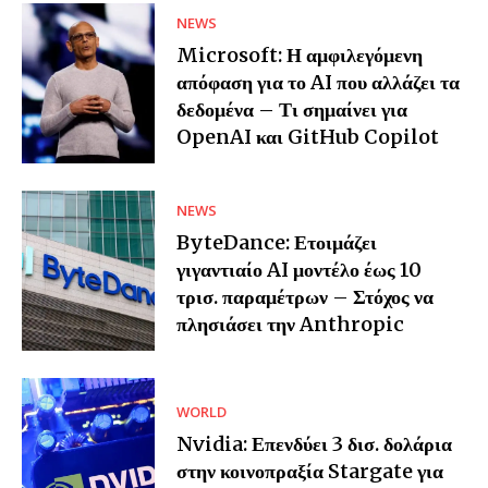
NEWS
Microsoft: Η αμφιλεγόμενη
απόφαση για το AI που αλλάζει τα
δεδομένα – Τι σημαίνει για
OpenAI και GitHub Copilot
NEWS
ByteDance: Ετοιμάζει
γιγαντιαίο AI μοντέλο έως 10
τρισ. παραμέτρων – Στόχος να
πλησιάσει την Anthropic
WORLD
Nvidia: Επενδύει 3 δισ. δολάρια
στην κοινοπραξία Stargate για