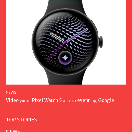
NEWS
Video για το Pixel Watch 5 πριν το event της Google
TOP STORIES
NEWS