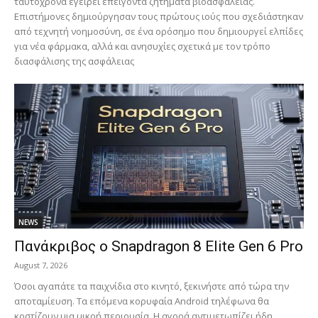
ταυτόχρονα εγείρει επείγοντα ζητήματα βιοασφάλειας.
Επιστήμονες δημιούργησαν τους πρώτους ιούς που σχεδιάστηκαν
από τεχνητή νοημοσύνη, σε ένα ορόσημο που δημιουργεί ελπίδες
για νέα φάρμακα, αλλά και ανησυχίες σχετικά με τον τρόπο
διασφάλισης της ασφάλειας
NEWS
Πανάκριβος ο Snapdragon 8 Elite Gen 6 Pro
August 7, 2026
Όσοι αγαπάτε τα παιχνίδια στο κινητό, ξεκινήστε από τώρα την
αποταμίευση. Τα επόμενα κορυφαία Android τηλέφωνα θα
κοστίζουν μια μικρή περιουσία. Η αγορά αντιμετωπίζει ήδη