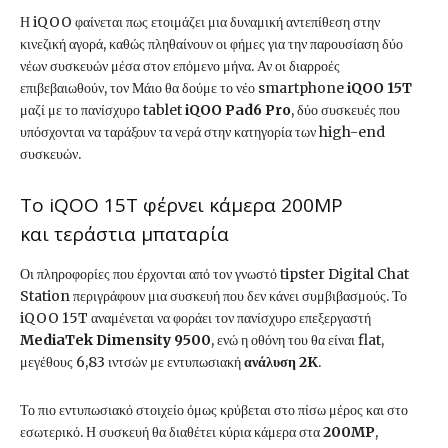
Η iQOO φαίνεται πως ετοιμάζει μια δυναμική αντεπίθεση στην
κινεζική αγορά, καθώς πληθαίνουν οι φήμες για την παρουσίαση δύο
νέων συσκευών μέσα στον επόμενο μήνα. Αν οι διαρροές
επιβεβαιωθούν, τον Μάιο θα δούμε το νέο smartphone
iQOO 15T
μαζί με το πανίσχυρο tablet
iQOO Pad6 Pro
, δύο συσκευές που
υπόσχονται να ταράξουν τα νερά στην κατηγορία των high-end
συσκευών.
Το iQOO 15T φέρνει κάμερα 200MP
και τεράστια μπαταρία
Οι πληροφορίες που έρχονται από τον γνωστό tipster Digital Chat
Station περιγράφουν μια συσκευή που δεν κάνει συμβιβασμούς. Το
iQOO 15T αναμένεται να φοράει τον πανίσχυρο επεξεργαστή
MediaTek Dimensity 9500
, ενώ η οθόνη του θα είναι flat,
μεγέθους 6,83 ιντσών με εντυπωσιακή
ανάλυση 2K
.
Το πιο εντυπωσιακό στοιχείο όμως κρύβεται στο πίσω μέρος και στο
εσωτερικό. Η συσκευή θα διαθέτει κύρια κάμερα στα
200MP
,