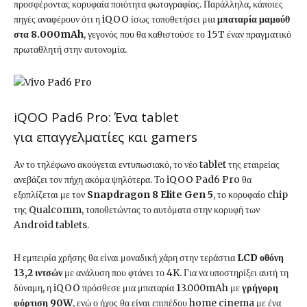
προσφέροντας κορυφαία ποιότητα φωτογραφίας. Παράλληλα, κάποιες
πηγές αναφέρουν ότι η iQOO ίσως τοποθετήσει μια
μπαταρία μαμούθ
στα 8.000mAh
, γεγονός που θα καθιστούσε το 15T έναν πραγματικό
πρωταθλητή στην αυτονομία.
iQOO Pad6 Pro: Ένα tablet
για επαγγελματίες και gamers
Αν το τηλέφωνο ακούγεται εντυπωσιακό, το νέο tablet της εταιρείας
ανεβάζει τον πήχη ακόμα ψηλότερα. Το iQOO Pad6 Pro θα
εξοπλίζεται με τον
Snapdragon 8 Elite Gen 5
, το κορυφαίο chip
της Qualcomm, τοποθετώντας το αυτόματα στην κορυφή των
Android tablets.
Η εμπειρία χρήσης θα είναι μοναδική χάρη στην τεράστια
LCD οθόνη
13,2 ιντσών
με ανάλυση που φτάνει το 4K. Για να υποστηρίξει αυτή τη
δύναμη, η iQOO πρόσθεσε μια μπαταρία 13.000mAh με
γρήγορη
φόρτιση 90W
, ενώ ο ήχος θα είναι επιπέδου home cinema με ένα